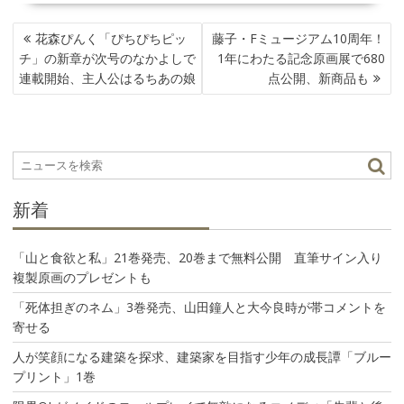
投
花森ぴんく「ぴちぴちピッ
藤子・Fミュージアム10周年！
稿
チ」の新章が次号のなかよしで
1年にわたる記念原画展で680
ナ
連載開始、主人公はるちあの娘
点公開、新商品も
ビ
ゲ
ー
シ
ョ
ン
新着
「山と食欲と私」21巻発売、20巻まで無料公開 直筆サイン入り
複製原画のプレゼントも
「死体担ぎのネム」3巻発売、山田鐘人と大今良時が帯コメントを
寄せる
人が笑顔になる建築を探求、建築家を目指す少年の成長譚「ブルー
プリント」1巻