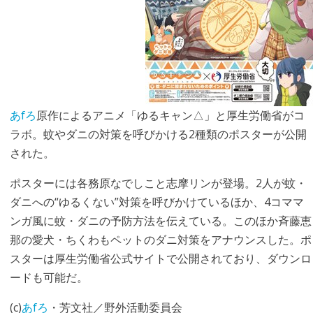
あfろ
原作によるアニメ「ゆるキャン△」と厚生労働省がコ
ラボ。蚊やダニの対策を呼びかける2種類のポスターが公開
された。
ポスターには各務原なでしこと志摩リンが登場。2人が蚊・
ダニへの“ゆるくない”対策を呼びかけているほか、4コママ
ンガ風に蚊・ダニの予防方法を伝えている。このほか斉藤恵
那の愛犬・ちくわもペットのダニ対策をアナウンスした。ポ
スターは厚生労働省公式サイトで公開されており、ダウンロ
ードも可能だ。
(c)
あfろ
・芳文社／野外活動委員会