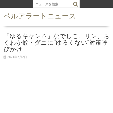
S
k
ベルアラートニュース
i
p
t
o
「ゆるキャン△」なでしこ、リン、ち
c
くわが蚊・ダニに“ゆるくない”対策呼
o
びかけ
n
t
2021年7月2日
e
n
t