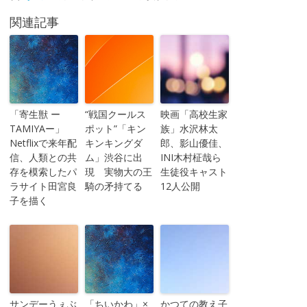
関連記事
「寄生獣 ー
“戦国クールス
映画「高校生家
TAMIYAー」
ポット”「キン
族」水沢林太
Netflixで来年配
キンキングダ
郎、影山優佳、
信、人類との共
ム」渋谷に出
INI木村柾哉ら
存を模索したパ
現 実物大の王
生徒役キャスト
ラサイト田宮良
騎の矛持てる
12人公開
子を描く
サンデーうぇぶ
「ちいかわ」×
かつての教え子