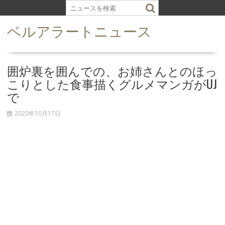
S
k
ベルアラートニュース
i
p
t
o
囲炉裏を囲んでの、お姉さんとのほっ
c
こりとした食事描くグルメマンガがUJ
o
で
n
t
2020年10月17日
e
n
t