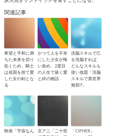
炭火焼きサンドイッチを食すことになる。
関連記事
希望と平和に満
かつて人を不幸
洗脳スキルで己
ちた未来を切り
にした少女が悔
を洗脳すれば、
拓くため、騎士
い改め、2度目
どんなスキルも
は祖国を捨て愛
の人生で築く愛
使い放題「洗脳
した女の剣とな
と絆の物語
スキルで異世界
る
無双!?」
映画「宇宙なん
京アニ「二十世
「CIPHER」