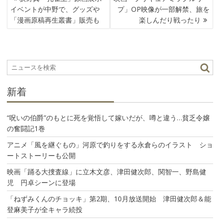
稿
イベントが中野で、グッズや
プ」OP映像が一部解禁、旅を
ナ
「漫画原稿再生叢書」販売も
楽しんだり戦ったり
ビ
ゲ
ー
シ
ョ
ン
新着
“呪いの伯爵”のもとに死を覚悟して嫁いだが、噂と違う…貧乏令嬢
の奮闘記1巻
アニメ「風を継ぐもの」河原で釣りをする永倉らのイラスト ショ
ートストーリーも公開
映画「踊る大捜査線」に立木文彦、津田健次郎、関智一、野島健
児 円卓シーンに登場
「ねずみくんのチョッキ」第2期、10月放送開始 津田健次郎＆能
登麻美子が全キャラ続投