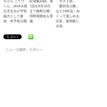
ちゃら こてつ
紀電氣目録」第
「ホスト部」
くん」JAXA＆国
1話を8月20日
「夏目友人帳」
立天文台が宇宙
まで無料公開、
など34作品！め
協力として参
同時視聴会も実
くって楽しめる
加、本予告公開
施
広告、新宿駅に
出現