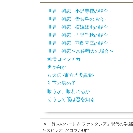
世界一初恋 ~小野寺律の場合~
世界一初恋 ~雪名皇の場合~
世界一初恋 ~横澤隆史の場合~
世界一初恋 ~吉野千秋の場合~
世界一初恋 ~羽鳥芳雪の場合~
世界一初恋〜木佐翔太の場合〜
純情ロマンチカ
黒か白か
八犬伝 ‐東方八犬異聞‐
年下の男の子
喰うか、喰われるか
そうして僕は恋を知る
投
「終末のハーレム ファンタジア」現代の学園
稿
たスピンオフ4コマがUJで