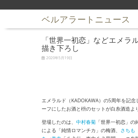
S
k
ベルアラートニュース
i
p
t
「世界一初恋」などエメラ
o
c
描き下ろし
o
n
2020年5月19日
t
e
n
t
エメラルド（KADOKAWA）の5周年を記
ーフにしたお酒と枡のセットが白糸酒造よ
登場したのは、
中村春菊
「世界一初恋」の
による「純情ロマンチカ」の梅酒、
さちも