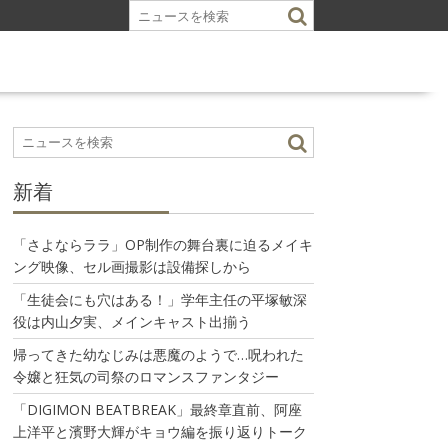
新着
「さよならララ」OP制作の舞台裏に迫るメイキ
ング映像、セル画撮影は設備探しから
「生徒会にも穴はある！」学年主任の平塚敏深
役は内山夕実、メインキャスト出揃う
帰ってきた幼なじみは悪魔のようで…呪われた
令嬢と狂気の司祭のロマンスファンタジー
「DIGIMON BEATBREAK」最終章直前、阿座
上洋平と濱野大輝がキョウ編を振り返りトーク