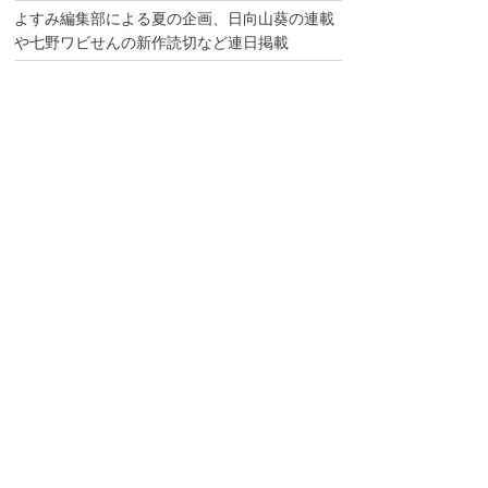
よすみ編集部による夏の企画、日向山葵の連載
や七野ワビせんの新作読切など連日掲載