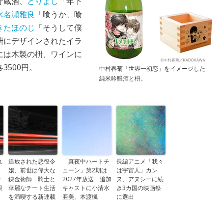
貯蔵酒、
とりよし
「年下
水名瀬雅良
「喰うか、喰
きたほのじ
「そうして僕
枡にデザインされたイラ
には木製の枡、ワインに
500円。
中村春菊「世界一初恋」をイメージした
純米吟醸酒と枡。
れ
追放された悪役令
「真夜中ハートチ
長編アニメ「我々
嬢、前世は偉大な
ューン」第2期は
は宇宙人」カン
ー
錬金術師 騎士と
2027年放送 追加
ヌ、アヌシーに続
限
華麗なチート生活
キャストに小清水
き3カ国の映画祭
を満喫する新連載
亜美、本渡楓
に選出