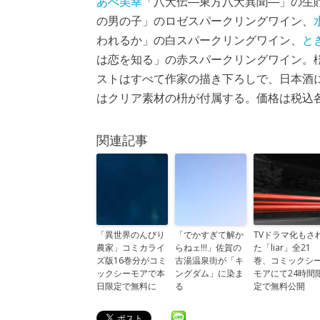
あべ美幸
「八犬伝―東方八犬異聞―」の生
の男の子」のロゼスパークリングワイン、
われるか」の白スパークリングワイン、
と
は恋を知る」の赤スパークリングワイン。
ストはすべて作家の描き下ろしで、日本酒
はクリア素材の枡が付属する。価格は税込各3
関連記事
「異世界のんびり
「でかすぎて解か
TVドラマ化もさ
農家」コミカライ
らねェ!!!」佐賀の
た「liar」全21
ズ版16巻分がコミ
古湯温泉街が「キ
巻、コミックシ
ックシーモアで本
ングダム」に染ま
モアにて24時間
日限定で無料に
る
定で無料公開