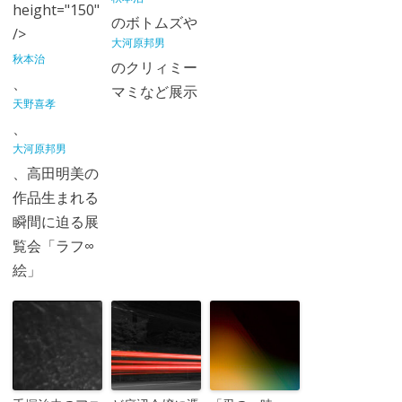
height="150"
のボトムズや
/>
大河原邦男
秋本治
のクリィミー
、
マミなど展示
天野喜孝
、
大河原邦男
、高田明美の
作品生まれる
瞬間に迫る展
覧会「ラフ∞
絵」