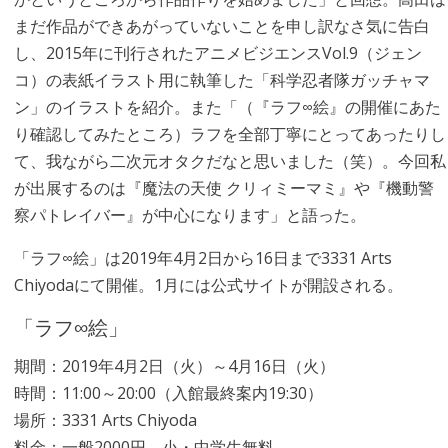
まだ作品ができあがっていないことを申し訳なさ気に告白
し、2015年に刊行されたアニメビジエンスVol.9（ジェン
コ）の表紙イラスト用に執筆した「科学忍者隊ガッチャマ
ン」のイラストを紹介。また「（『ラフ∞絵』の開催にあた
り確認してみたところ）ラフを全部丁寧にとってあったりし
て、我ながら二次元オタクだなと思いました（笑）。今回私
が出展するのは『魔法の天使 クリィミーマミ』や『機動警
察パトレイバー』が中心になります」と語った。
「ラフ∞絵」は2019年4月2日から16日まで3331 Arts
Chiyodaにて開催。1月には公式サイトが開設される。
「ラフ∞絵」
期間：2019年4月2日（火）～4月16日（火）
時間：11:00～20:00（入館最終案内19:30）
場所：3331 Arts Chiyoda
料金：一般2000円、小・中学生無料