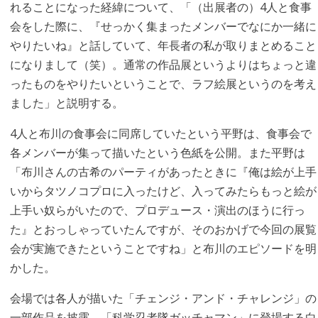
れることになった経緯について、「（出展者の）4人と食事
会をした際に、『せっかく集まったメンバーでなにか一緒に
やりたいね』と話していて、年長者の私が取りまとめること
になりまして（笑）。通常の作品展というよりはちょっと違
ったものをやりたいということで、ラフ絵展というのを考え
ました」と説明する。
4人と布川の食事会に同席していたという平野は、食事会で
各メンバーが集って描いたという色紙を公開。また平野は
「布川さんの古希のパーティがあったときに『俺は絵が上手
いからタツノコプロに入ったけど、入ってみたらもっと絵が
上手い奴らがいたので、プロデュース・演出のほうに行っ
た』とおっしゃっていたんですが、そのおかげで今回の展覧
会が実施できたということですね」と布川のエピソードを明
かした。
会場では各人が描いた「チェンジ・アンド・チャレンジ」の
一部作品を披露。「科学忍者隊ガッチャマン」に登場する白