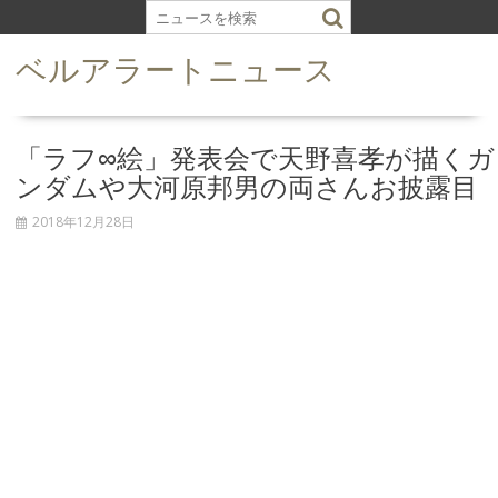
S
k
ベルアラートニュース
i
p
t
o
「ラフ∞絵」発表会で天野喜孝が描くガ
c
ンダムや大河原邦男の両さんお披露目
o
n
2018年12月28日
t
e
n
t