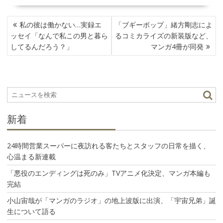
投
私の彼は働かない…実録エ
「ブギーポップ」緒方剛志によ
稿
ッセイ「なんで私この男と暮ら
るコミカライズの新装版など、
ナ
してるんだろう？」
マンガ4冊が同発
ビ
ゲ
ー
シ
ョ
ン
新着
24時間営業スーパーに夜訪れる客たちとスタッフの日常を描く、
心温まる新連載
「悪役のエンディングは死のみ」TVアニメ化決定、マンガ本編も
完結
小山宙哉が「マンガのラジオ」の地上波版に出演、「宇宙兄弟」誕
生について語る