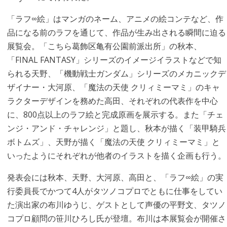
「ラフ∞絵」はマンガのネーム、アニメの絵コンテなど、作
品になる前のラフを通じて、作品が生み出される瞬間に迫る
展覧会。「こちら葛飾区亀有公園前派出所」の秋本、
「FINAL FANTASY」シリーズのイメージイラストなどで知
られる天野、「機動戦士ガンダム」シリーズのメカニックデ
ザイナー・大河原、「魔法の天使 クリィミーマミ」のキャ
ラクターデザインを務めた高田、それぞれの代表作を中心
に、800点以上のラフ絵と完成原画を展示する。また「チェ
ンジ・アンド・チャレンジ」と題し、秋本が描く「装甲騎兵
ボトムズ」、天野が描く「魔法の天使 クリィミーマミ」と
いったようにそれぞれが他者のイラストを描く企画も行う。
発表会には秋本、天野、大河原、高田と、「ラフ∞絵」の実
行委員長でかつて4人がタツノコプロでともに仕事をしてい
た演出家の布川ゆうじ、ゲストとして声優の平野文、タツノ
コプロ顧問の笹川ひろし氏が登壇。布川は本展覧会が開催さ