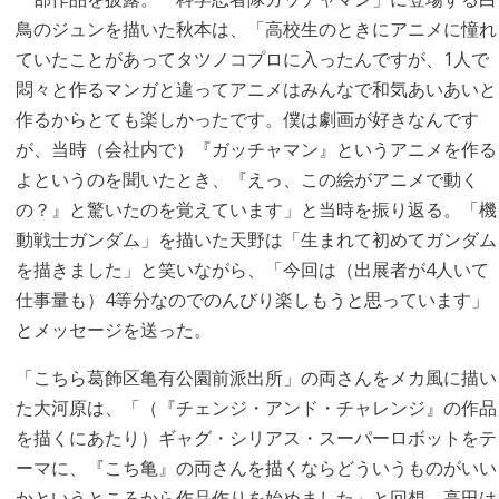
鳥のジュンを描いた秋本は、「高校生のときにアニメに憧れ
ていたことがあってタツノコプロに入ったんですが、1人で
悶々と作るマンガと違ってアニメはみんなで和気あいあいと
作るからとても楽しかったです。僕は劇画が好きなんです
が、当時（会社内で）『ガッチャマン』というアニメを作る
よというのを聞いたとき、『えっ、この絵がアニメで動く
の？』と驚いたのを覚えています」と当時を振り返る。「機
動戦士ガンダム」を描いた天野は「生まれて初めてガンダム
を描きました」と笑いながら、「今回は（出展者が4人いて
仕事量も）4等分なのでのんびり楽しもうと思っています」
とメッセージを送った。
「こちら葛飾区亀有公園前派出所」の両さんをメカ風に描い
た大河原は、「（『チェンジ・アンド・チャレンジ』の作品
を描くにあたり）ギャグ・シリアス・スーパーロボットをテ
ーマに、『こち亀』の両さんを描くならどういうものがいい
かというところから作品作りを始めました」と回想。高田は