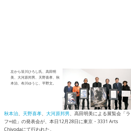
左から笹川ひろし氏、高田明
美、大河原邦男、天野喜孝、秋
本治、布川ゆうじ、平野文。
秋本治
、
天野喜孝
、
大河原邦男
、高田明美による展覧会「ラ
フ∞絵」の発表会が、本日12月28日に東京・3331 Arts
Chiyodaにて行われた。