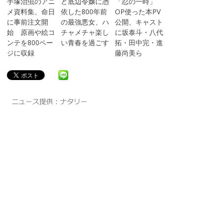
手塚治虫のアニ
ど底辺令嬢に憑
「忍の一時」
メ資料集、命日
依した800年前
OP使った本PV
に事前注文開
の最強悪女、ハ
公開、キャスト
始 原画や絵コ
チャメチャ楽し
に坂泰斗・八代
ンテを800ペー
い青春を過ごす
拓・田中完・進
ジに収録
藤尚美ら