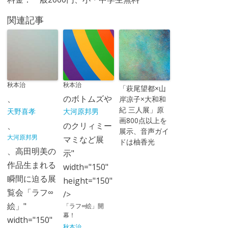
関連記事
秋本治
秋本治
「萩尾望都×山
、
のボトムズや
岸凉子×大和和
紀 三人展」原
天野喜孝
大河原邦男
画800点以上を
、
のクリィミー
展示、音声ガイ
大河原邦男
マミなど展
ドは柚香光
、高田明美の
示"
作品生まれる
width="150"
瞬間に迫る展
height="150"
覧会「ラフ∞
/>
絵」"
「ラフ∞絵」開
幕！
width="150"
秋本治