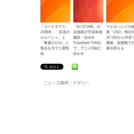
「コードギアス」
「Dr.STONE」の
ウエダハジメの
20周年、「反逆の
企画展が宇宙体感
展「USO」明日6
ルルーシュ」と
施設・Space
月13日から渋谷
「奪還のロゼ」に
Travelium TeNQ
開催、前後期で
焦点を当てた展覧
で、アニメ完結に
展示替えも
会
合わせ