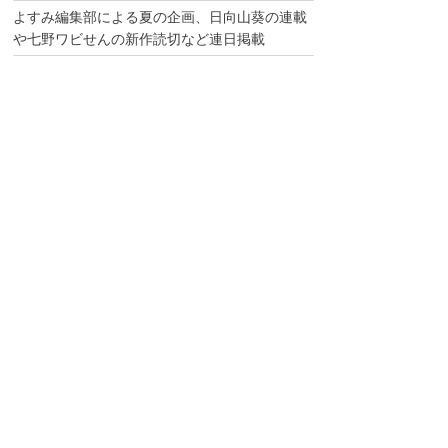
よすみ編集部による夏の企画、日向山葵の連載
や七野ワビせんの新作読切など連日掲載