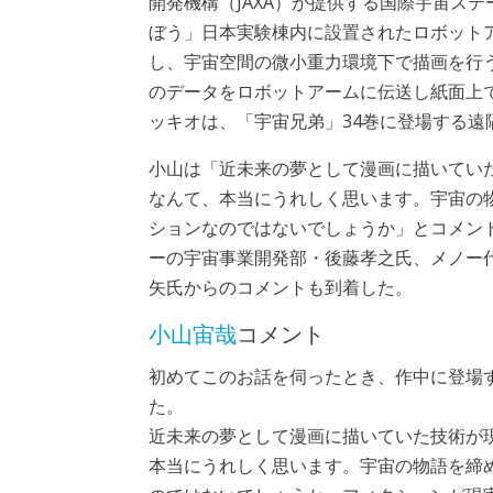
開発機構（JAXA）が提供する国際宇宙ステ
ぼう」日本実験棟内に設置されたロボット
し、宇宙空間の微小重力環境下で描画を行
のデータをロボットアームに伝送し紙面上
ッキオは、「宇宙兄弟」34巻に登場する
小山は「近未来の夢として漫画に描いてい
なんて、本当にうれしく思います。宇宙の
ションなのではないでしょうか」とコメン
ーの宇宙事業開発部・後藤孝之氏、メノー
矢氏からのコメントも到着した。
小山宙哉
コメント
初めてこのお話を伺ったとき、作中に登場
た。
近未来の夢として漫画に描いていた技術が
本当にうれしく思います。宇宙の物語を締