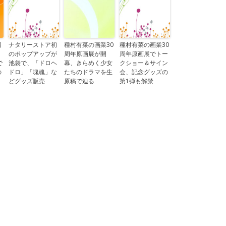
個
ナタリーストア初
種村有菜の画業30
種村有菜の画業30
のポップアップが
周年原画展が開
周年原画展でトー
で
池袋で、「ドロヘ
幕、きらめく少女
クショー＆サイン
の
ドロ」「塊魂」な
たちのドラマを生
会、記念グッズの
どグッズ販売
原稿で辿る
第1弾も解禁