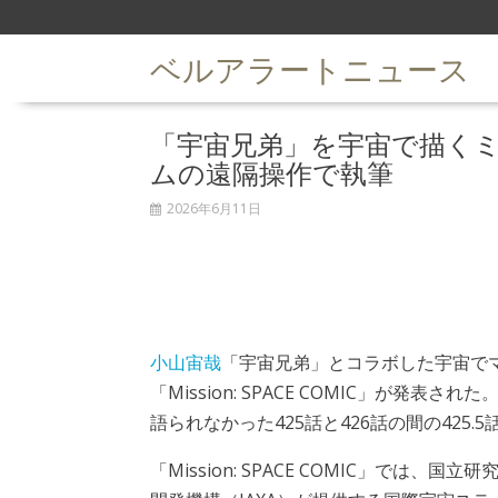
S
k
ベルアラートニュース
i
p
t
「宇宙兄弟」を宇宙で描くミッ
o
c
ムの遠隔操作で執筆
o
n
2026年6月11日
t
e
n
t
小山宙哉
「宇宙兄弟」とコラボした宇宙で
「Mission: SPACE COMIC」が発表
語られなかった425話と426話の間の425.
「Mission: SPACE COMIC」では、