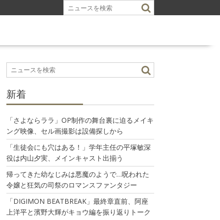
新着
「さよならララ」OP制作の舞台裏に迫るメイキ
ング映像、セル画撮影は設備探しから
「生徒会にも穴はある！」学年主任の平塚敏深
役は内山夕実、メインキャスト出揃う
帰ってきた幼なじみは悪魔のようで…呪われた
令嬢と狂気の司祭のロマンスファンタジー
「DIGIMON BEATBREAK」最終章直前、阿座
上洋平と濱野大輝がキョウ編を振り返りトーク