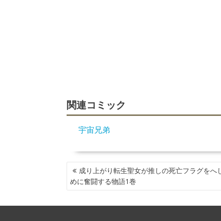
関連コミック
宇宙兄弟
投
成り上がり転生聖女が推しの死亡フラグをへ
稿
めに奮闘する物語1巻
ナ
ビ
ゲ