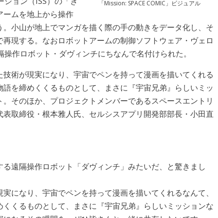
ーション（ISS）の「き
「Mission: SPACE COMIC」ビジュアル
アームを地上から操作
う。小山が地上でマンガを描く際の手の動きをデータ化し、そ
で再現する。なおロボットアームの制御ソフトウェア・ヴェロ
遠隔操作ロボット・ダヴィンチにちなんで名付けられた。
た技術が現実になり、宇宙でペンを持って漫画を描いてくれる
物語を締めくくるものとして、まさに『宇宙兄弟』らしいミッ
ト。そのほか、プロジェクトメンバーであるスペースエントリ
代表取締役・根本雅人氏、セルシスアプリ開発部部長・小田直
する遠隔操作ロボット「ダヴィンチ」みたいだ、と驚きまし
現実になり、宇宙でペンを持って漫画を描いてくれるなんて、
めくくるものとして、まさに『宇宙兄弟』らしいミッションな