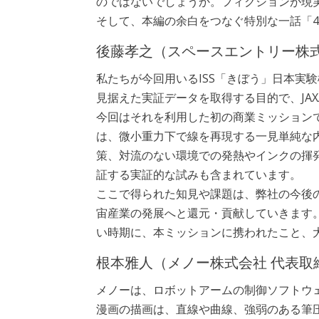
のではないでしょうか。フィクションが現
そして、本編の余白をつなぐ特別な一話「4
後藤孝之（スペースエントリー株式
私たちが今回用いるISS「きぼう」日本実
見据えた実証データを取得する目的で、JAX
今回はそれを利用した初の商業ミッション
は、微小重力下で線を再現する一見単純な
策、対流のない環境での発熱やインクの揮
証する実証的な試みも含まれています。
ここで得られた知見や課題は、弊社の今後
宙産業の発展へと還元・貢献していきます
い時期に、本ミッションに携われたこと、
根本雅人（メノー株式会社 代表取
メノーは、ロボットアームの制御ソフトウ
漫画の描画は、直線や曲線、強弱のある筆