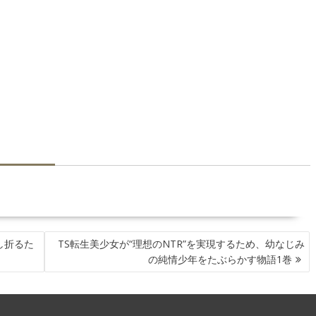
し折るた
TS転生美少女が“理想のNTR”を実現するため、幼なじみ
の純情少年をたぶらかす物語1巻