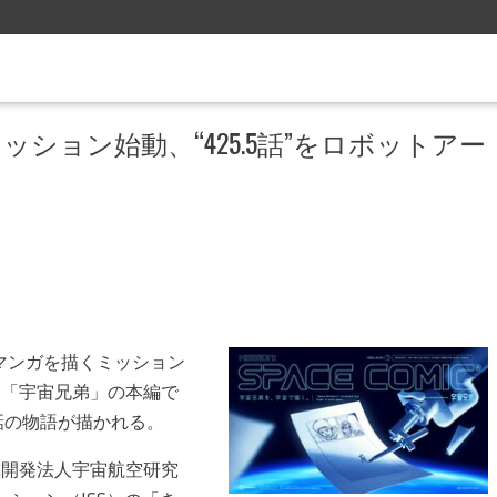
ション始動、“425.5話”をロボットアー
マンガを描くミッション
された。「宇宙兄弟」の本編で
5話の物語が描かれる。
国立研究開発法人宇宙航空研究