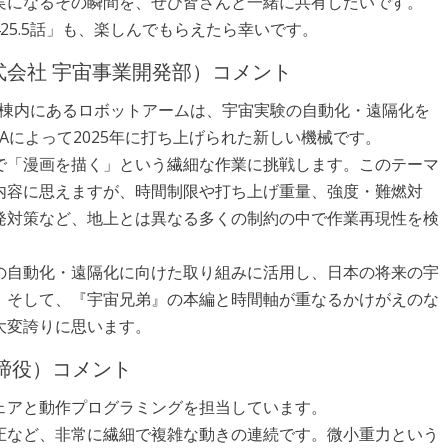
実になるその瞬間を、ぜひ皆さんと一緒に共有したいです。
25.5話」も、楽しんでもらえたら幸いです。
会社 宇宙事業開発部）コメント
験棟内にあるロボットアームは、宇宙実験の自動化・遠隔化を
Aによって2025年に打ち上げられた新しい機械です。
で「漫画を描く」という繊細な作業に挑戦します。このテーマ
内容に思えますが、時間制限や打ち上げ重量、強度・難燃対
発対策など、地上とは異なる多くの制約の中で作業再現性を検
の自動化・遠隔化に向けた取り組みに活用し、日本の将来の宇
。そして、『宇宙兄弟』の本編と時間軸が重なるかけがえのな
大変誇りに思います。
締役）コメント
ェアと動作プログラミングを担当しています。
圧など、非常に繊細で複雑な動きの連続です。微小重力という