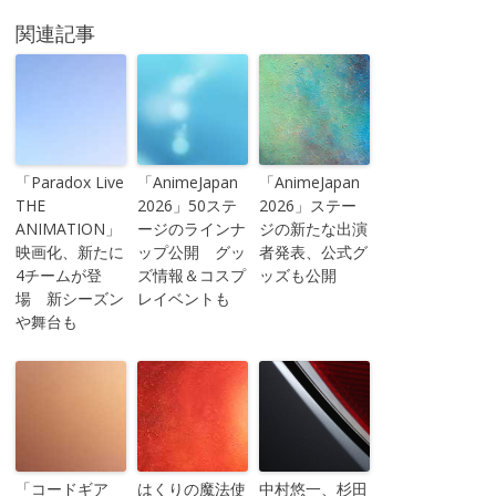
関連記事
「Paradox Live
「AnimeJapan
「AnimeJapan
THE
2026」50ステ
2026」ステー
ANIMATION」
ージのラインナ
ジの新たな出演
映画化、新たに
ップ公開 グッ
者発表、公式グ
4チームが登
ズ情報＆コスプ
ッズも公開
場 新シーズン
レイベントも
や舞台も
「コードギア
はくりの魔法使
中村悠一、杉田