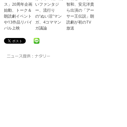
ス」20周年企画
いファンタジ
智和、安元洋貴
始動、トーク＆
ー、流行り
ら出演の「アー
朗読劇イベント
の“ぬい活”マン
サー王伝説」朗
や13作品リバイ
ガ、4コママン
読劇が初のTV
バル上映
ガ議論
放送