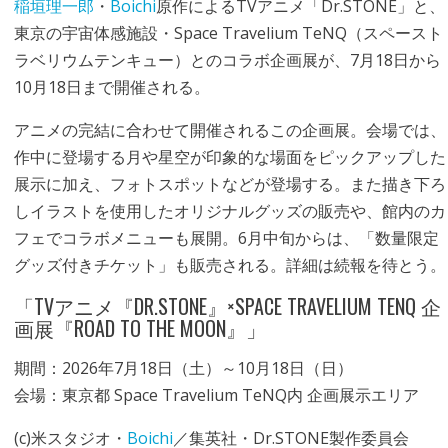
稲垣理一郎
・
Boichi
原作によるTVアニメ「Dr.STONE」と、
東京の宇宙体感施設・Space Travelium TeNQ（スペースト
ラベリウムテンキュー）とのコラボ企画展が、7月18日から
10月18日まで開催される。
アニメの完結に合わせて開催されるこの企画展。会場では、
作中に登場する月や星空が印象的な場面をピックアップした
展示に加え、フォトスポットなどが登場する。また描き下ろ
しイラストを使用したオリジナルグッズの販売や、館内のカ
フェでコラボメニューも展開。6月中旬からは、「数量限定
グッズ付きチケット」も販売される。詳細は続報を待とう。
「TVアニメ『DR.STONE』×SPACE TRAVELIUM TENQ 企
画展『ROAD TO THE MOON』」
期間：2026年7月18日（土）～10月18日（日）
会場：東京都 Space Travelium TeNQ内 企画展示エリア
(c)米スタジオ・
Boichi
／集英社・Dr.STONE製作委員会