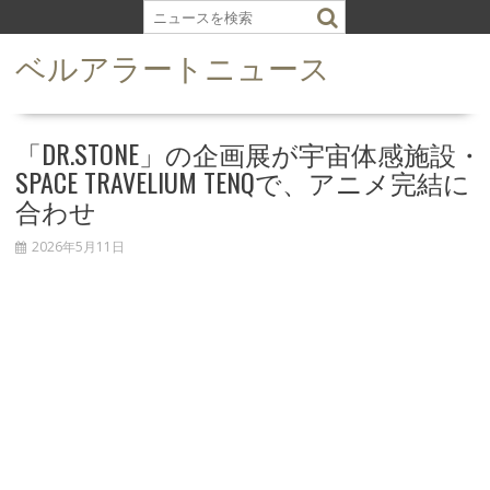
S
k
ベルアラートニュース
i
p
t
o
「DR.STONE」の企画展が宇宙体感施設・
c
SPACE TRAVELIUM TENQで、アニメ完結に
o
合わせ
n
t
2026年5月11日
e
n
t