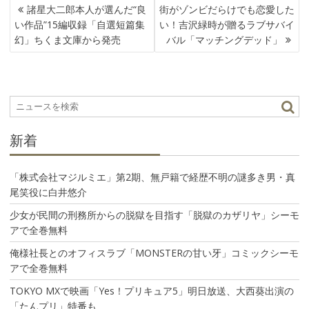
投
諸星大二郎本人が選んだ“良
街がゾンビだらけでも恋愛した
稿
い作品”15編収録「自選短篇集
い！吉沢緑時が贈るラブサバイ
ナ
幻」ちくま文庫から発売
バル「マッチングデッド」
ビ
ゲ
ー
シ
ョ
ン
新着
「株式会社マジルミエ」第2期、無戸籍で経歴不明の謎多き男・真
尾笑役に白井悠介
少女が民間の刑務所からの脱獄を目指す「脱獄のカザリヤ」シーモ
アで全巻無料
俺様社長とのオフィスラブ「MONSTERの甘い牙」コミックシーモ
アで全巻無料
TOKYO MXで映画「Yes！プリキュア5」明日放送、大西葵出演の
「たんプリ」特番も