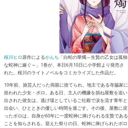
桜川ヒロ
原作による
かんち
「白蛇の華燭～生贄の乙女は孤独
な蛇神に嫁ぐ～」1巻が、本日6月10日に小学館より発売さ
れた。桜川のライトノベルをコミカライズした作品だ。
10年前、旅芸人だった両親に捨てられ、地主である寺脇家に
拾われた少女・ボロ。ある日、主人の機嫌を損ね屋敷を追い
出された彼女は、逃げ場としているご社殿で涙を流す青年と
出会い、ひとときの優しい時間を過ごす。その後、屋敷に戻
ったボロは、自身が60年に一度蛇神に捧げられる生贄である
ことを知らされる。迎えた祭りの日、蛇神に捧げられたボロ