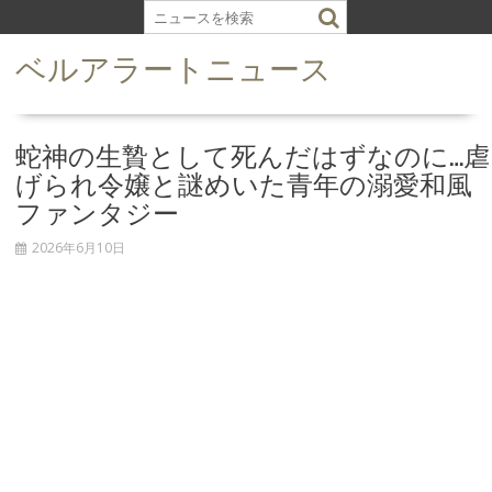
S
k
ベルアラートニュース
i
p
t
o
蛇神の生贄として死んだはずなのに…虐
c
げられ令嬢と謎めいた青年の溺愛和風
o
ファンタジー
n
t
2026年6月10日
e
n
t