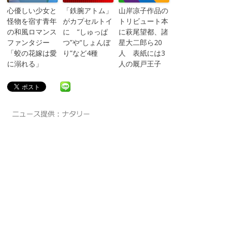
心優しい少女と
「鉄腕アトム」
山岸凉子作品の
怪物を宿す青年
がカプセルトイ
トリビュート本
の和風ロマンス
に “しゅっぱ
に萩尾望都、諸
ファンタジー
つ”や“しょんぼ
星大二郎ら20
「蛟の花嫁は愛
り”など4種
人 表紙には3
に溺れる」
人の厩戸王子