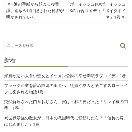
投
1通の手紙から始まる復讐
ボーイッシュJK×ボーイッシュ
稿
譚、追放令嬢に隠された秘密が
JKの百合コメディ「ボイタボイ
ナ
明かされていく
ネ」1巻
ビ
ゲ
ー
シ
ョ
ン
新着
燃費が悪い大食い聖女とイケメン公爵の幸せ満腹ラブコメディ1巻
ブラック企業を辞め故郷の田舎へ、従妹や友人と過ごすスローライ
フに癒される物語1巻
突然解雇された門番おじさん、実は平和の要だった「リレイ様の門
番」1巻
異世界最強の魔女が、日本の戦国時代に転移したら？「信長の嫁、
はじめました」1巻