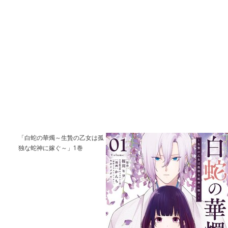
「白蛇の華燭～生贄の乙女は孤
独な蛇神に嫁ぐ～」1巻