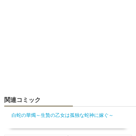
関連コミック
白蛇の華燭～生贄の乙女は孤独な蛇神に嫁ぐ～