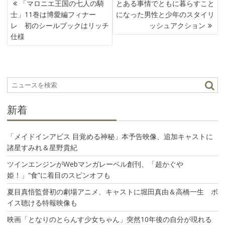
投
「マロニエ王国の七人の騎
とある事情でともに暮らすこと
稿
士」11巻は博愛編フィナー
になった男性と少年のスタイリ
ナ
レ 初のシールブックはリッチ
ッシュアクション
ビ
仕様
ゲ
ー
シ
ョ
ン
新着
「メイドインアビス 目覚める神秘」本予告映像、追加キャストに
諸星すみれ＆星野貴紀
ツインエンジンがWebマンガレーベル創刊、「超かぐや
姫！」“食”に着目のスピンオフも
夏目真悟監督初の劇場アニメ、キャストに堀田真由＆高橋一生 ボ
イス聴ける特報映像も
映画「となりのとらんす少女ちゃん」突然10年後の自分が現れる