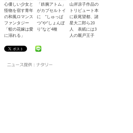
心優しい少女と
「鉄腕アトム」
山岸凉子作品の
怪物を宿す青年
がカプセルトイ
トリビュート本
の和風ロマンス
に “しゅっぱ
に萩尾望都、諸
ファンタジー
つ”や“しょんぼ
星大二郎ら20
「蛟の花嫁は愛
り”など4種
人 表紙には3
に溺れる」
人の厩戸王子