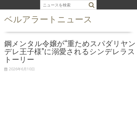
S
k
ベルアラートニュース
i
p
t
o
鋼メンタル令嬢が“重ためスパダリヤン
c
デレ王子様”に溺愛されるシンデレラス
o
トーリー
n
t
2026年6月10日
e
n
t