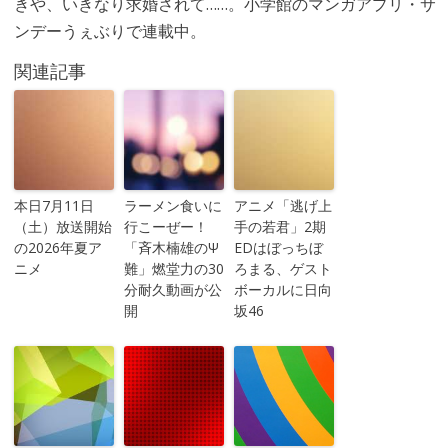
きや、いきなり求婚されて……。小学館のマンガアプリ・サ
ンデーうぇぶりで連載中。
関連記事
本日7月11日
ラーメン食いに
アニメ「逃げ上
（土）放送開始
行こーぜー！
手の若君」2期
の2026年夏ア
「斉木楠雄のΨ
EDはぼっちぼ
ニメ
難」燃堂力の30
ろまる、ゲスト
分耐久動画が公
ボーカルに日向
開
坂46