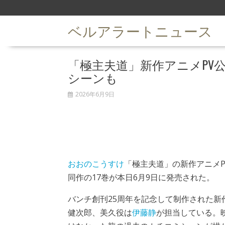
S
k
ベルアラートニュース
i
p
t
「極主夫道」新作アニメPV
o
c
シーンも
o
n
2026年6月9日
t
e
n
t
おおのこうすけ
「極主夫道」の新作アニメP
同作の17巻が本日6月9日に発売された。
バンチ創刊25周年を記念して制作された新
健次郎、美久役は
伊藤静
が担当している。