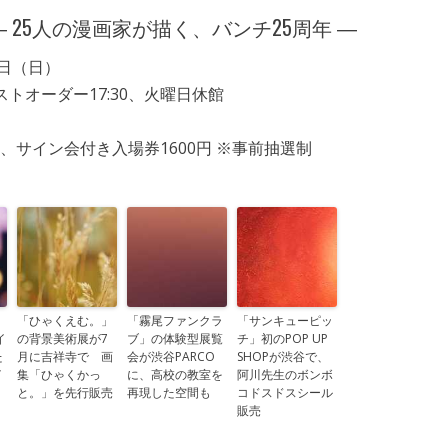
 25人の漫画家が描く、バンチ25周年 ―
5日（日）
ラストオーダー17:30、火曜日休館
円、サイン会付き入場券1600円 ※事前抽選制
「ひゃくえむ。」
「霧尾ファンクラ
「サンキューピッ
イ
の背景美術展が7
ブ」の体験型展覧
チ」初のPOP UP
た
月に吉祥寺で 画
会が渋谷PARCO
SHOPが渋谷で、
イ
集「ひゃくかっ
に、高校の教室を
阿川先生のボンボ
と。」を先行販売
再現した空間も
コドスドスシール
販売