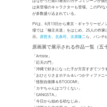
はなかった龍の過去のカチコミシーンが描かれ、
は未登場のキャラクターも登場。このPVな
が多数盛り込まれている。
PVは、6月13日から東京・ギャラリーゼ
場では「極主夫道」をはじめ、25人の作家
示。
原哲夫
、
北条司
、
次原隆二
ら、バンチ
原画展で展示される作品一覧（五
「Artiste」
「応天の門」
「沖縄で好きになった子が方言すぎてツラ
「おひとりさまホテル＆いつかティファニ
「怪獣自衛隊＆BTOOOM!」
「カヤちゃんはコワくない」
「GANGSTA.」
「今日から始める幼なじみ」