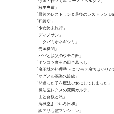
「傾国の仕立て屋 ローズ・ベルタン」
「極主夫道」
「最後のレストラン＆最後のレストラン Da
「死役所」
「少女終末旅行」
「ディノサン」
「ニクバミホネギシミ」
「売国機関」
「パパと親父のウチご飯」
「ポンコツ魔王の田舎暮らし」
「魔王城の料理番 ～コワモテ魔族ばかりだ
「マグメル深海水族館」
「間違った子を魔法少女にしてしまった」
「魔法医レクスの変態カルテ」
「山と食欲と私」
「鹿楓堂よついろ日和」
「訳アリ心霊マンション」