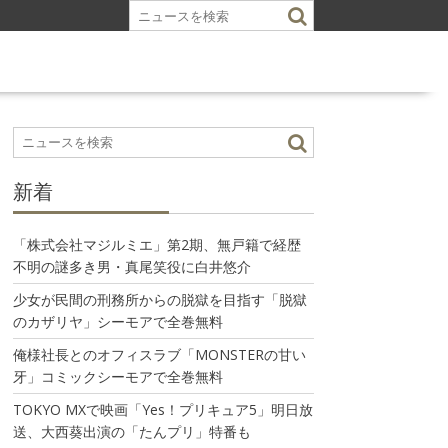
新着
「株式会社マジルミエ」第2期、無戸籍で経歴
不明の謎多き男・真尾笑役に白井悠介
少女が民間の刑務所からの脱獄を目指す「脱獄
のカザリヤ」シーモアで全巻無料
俺様社長とのオフィスラブ「MONSTERの甘い
牙」コミックシーモアで全巻無料
TOKYO MXで映画「Yes！プリキュア5」明日放
送、大西葵出演の「たんプリ」特番も