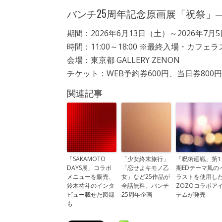
バンチ25周年記念原画展「祝祭」―
期間：2026年6月13日（土）～2026年7月
時間：11:00～18:00 ※最終入場・カフェ
会場：東京都 GALLERY ZENON
チケット：WEB予約券600円、当日券800
関連記事
「SAKAMOTO
「少女終末旅行」
「呪術廻戦」第1
DAYS展」コラボ
「恋せよキモノ乙
期EDテーマ風の
メニューを販売、
女」など25作品が
ラストを使用し
鈴木祐斗のインタ
全話無料、バンチ
ZOZOコラボア
ビュー載せた図録
25周年企画
テムが発売
も