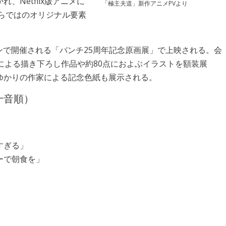
Netflix版アニメに
「極主夫道」新作アニメPVより
らではのオリジナル要素
ノンで開催される「バンチ25周年記念原画展」で上映される。会
による描き下ろし作品や約80点におよぶイラストを額装展
ゆかりの作家による記念色紙も展示される。
十音順）
すぎる」
ーで朝食を」