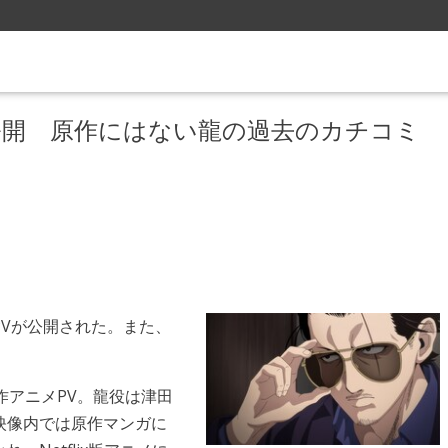
公開 原作にはない龍の過去のカチコミ
Vが公開された。また、
作アニメPV。龍役は津田
映像内では原作マンガに