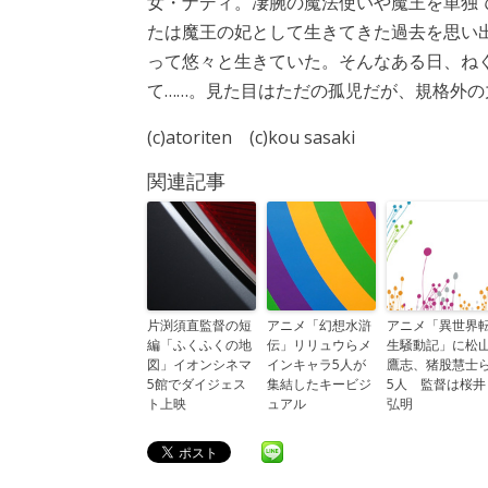
女・ナディ。凄腕の魔法使いや魔王を単独
たは魔王の妃として生きてきた過去を思い
って悠々と生きていた。そんなある日、ね
て……。見た目はただの孤児だが、規格外
(c)atoriten (c)kou sasaki
関連記事
片渕須直監督の短
アニメ「幻想水滸
アニメ「異世界
編「ふくふくの地
伝」リリュウらメ
生騒動記」に松
図」イオンシネマ
インキャラ5人が
鷹志、猪股慧士
5館でダイジェス
集結したキービジ
5人 監督は桜井
ト上映
ュアル
弘明