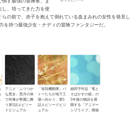
で倒す最強の冒険者、ま
出し、培ってきた力を使
ぐらの前で、赤子を抱えて倒れている血まみれの女性を発見し
の力を持つ最強少女・ナディの冒険ファンタジーだ。
転
アニメ「ふつつか
「攻殻機動隊」バ
細田守作品「竜と
山
な悪女」慧月の体
トーたちが地下工
そばかすの姫」の
ら
で玲琳が華麗に舞
場へ向かう、第5
5年後の物語を展
う第5話エピソー
話エピソードビジ
開する「アニマー
ドビジュアル
ュアル
シブライブ」開催