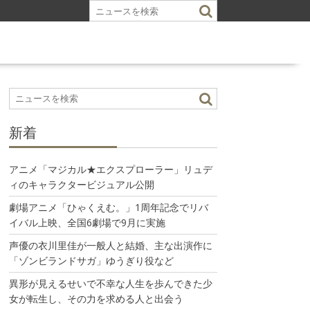
新着
アニメ「マジカル★エクスプローラー」リュデ
ィのキャラクタービジュアル公開
劇場アニメ「ひゃくえむ。」1周年記念でリバ
イバル上映、全国6劇場で9月に実施
声優の衣川里佳が一般人と結婚、主な出演作に
「ゾンビランドサガ」ゆうぎり役など
異形が見えるせいで不幸な人生を歩んできた少
女が転生し、その力を求める人と出会う