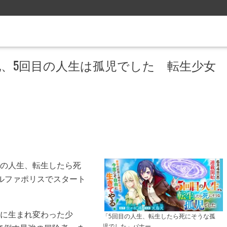
、5回目の人生は孤児でした 転生少女
目の人生、転生したら死
ルファポリスでスタート
児に生まれ変わった少
「5回目の人生、転生したら死にそうな孤
児でした」バナー