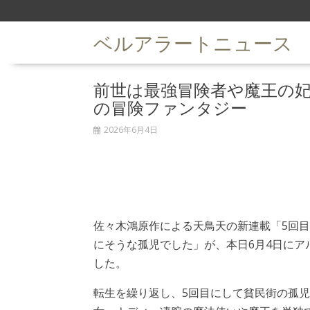
S
k
ベルアラートニュース
i
p
t
前世は最強冒険者や魔王の妃
o
c
の冒険ファンタジー
o
n
2026年6月4日
t
e
n
t
佐々木鴻原作による天鳥天の新連載「5回
にそうな孤児でした」が、本日6月4日にア
した。
転生を繰り返し、5回目にして貧民街の孤