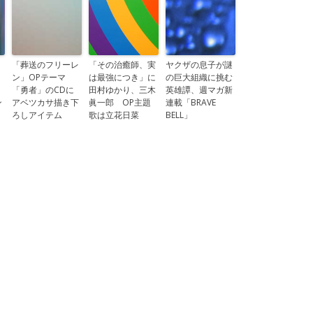
「葬送のフリーレ
「その治癒師、実
ヤクザの息子が謎
ン」OPテーマ
は最強につき」に
の巨大組織に挑む
ト
「勇者」のCDに
田村ゆかり、三木
英雄譚、週マガ新
ン
アベツカサ描き下
眞一郎 OP主題
連載「BRAVE
ろしアイテム
歌は立花日菜
BELL」