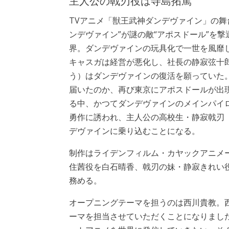
主人公の戟刃役は寺島拓篤
TVアニメ「獣王武神ダンデヴァイン」の舞
ンデヴァイン”が謎の敵“アポスドール”を撃
界。ダンデヴァインの玩具化で一世を風靡
キャスガは経営が悪化し、社長の静寂弦十
う）はダンデヴァインの復活を願っていた
届いたのか、再び東京にアポスドールが出
る中、かつてダンデヴァインのメインパイ
勇作に誘われ、主人公の高校生・静寂戟刃
デヴァインに乗り込むことになる。
制作はライデンフィルム・カヤックアニメ
住茜役を白石晴香、戟刃の妹・静寂きれい
務める。
オープニングテーマを担うのは西川貴教。
ーマを担当させていただくことになりまし