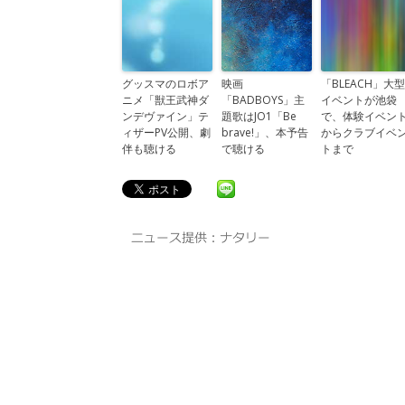
グッスマのロボア
映画
「BLEACH」大型
ニメ「獣王武神ダ
「BADBOYS」主
イベントが池袋
ンデヴァイン」テ
題歌はJO1「Be
で、体験イベン
ィザーPV公開、劇
brave!」、本予告
からクラブイベ
伴も聴ける
で聴ける
トまで