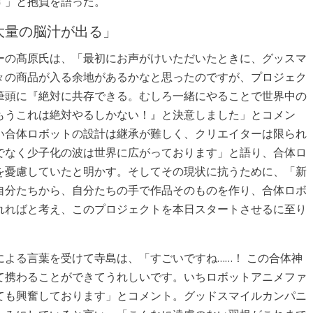
す」と抱負を語った。
大量の脳汁が出る」
ーの髙原氏は、「最初にお声がけいただいたときに、グッスマ
々の商品が入る余地があるかなと思ったのですが、プロジェク
筆頭に『絶対に共存できる。むしろ一緒にやることで世界中の
もうこれは絶対やるしかない！』と決意しました」とコメン
い合体ロボットの設計は継承が難しく、クリエイターは限られ
でなく少子化の波は世界に広がっております」と語り、合体ロ
を憂慮していたと明かす。そしてその現状に抗うために、「新
自分たちから、自分たちの手で作品そのものを作り、合体ロボ
れればと考え、このプロジェクトを本日スタートさせるに至り
よる言葉を受けて寺島は、「すごいですね……！ この合体神
て携わることができてうれしいです。いちロボットアニメファ
ても興奮しております」とコメント。グッドスマイルカンパニ