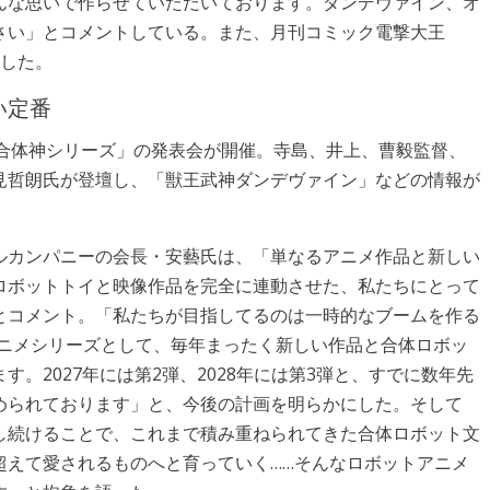
んな思いで作らせていただいております。ダンデヴァイン、オ
さい」とコメントしている。また、月刊コミック電撃大王
定した。
い定番
「合体神シリーズ」の発表会が開催。寺島、井上、曹毅監督、
見哲朗氏が登壇し、「獣王武神ダンデヴァイン」などの情報が
ルカンパニーの会長・安藝氏は、「単なるアニメ作品と新しい
ロボットトイと映像作品を完全に連動させた、私たちにとって
とコメント。「私たちが目指してるのは一時的なブームを作る
アニメシリーズとして、毎年まったく新しい作品と合体ロボッ
。2027年には第2弾、2028年には第3弾と、すでに数年先
められております」と、今後の計画を明らかにした。そして
し続けることで、これまで積み重ねられてきた合体ロボット文
超えて愛されるものへと育っていく……そんなロボットアニメ