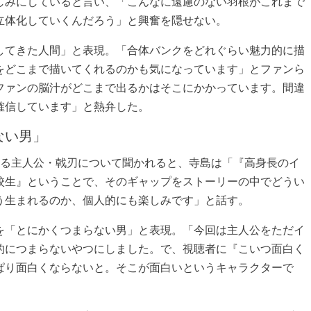
しみにしていると言い、「こんなに遠慮のない羽根がこれまで
立体化していくんだろう」と興奮を隠せない。
してきた人間」と表現。「合体バンクをどれぐらい魅力的に描
をどこまで描いてくれるのかも気になっています」とファンら
ファンの脳汁がどこまで出るかはそこにかかっています。間違
確信しています」と熱弁した。
ない男」
じる主人公・戟刃について聞かれると、寺島は「『高身長のイ
校生』ということで、そのギャップをストーリーの中でどうい
う生まれるのか、個人的にも楽しみです」と話す。
を「とにかくつまらない男」と表現。「今回は主人公をただイ
的につまらないやつにしました。で、視聴者に『こいつ面白く
ぱり面白くならないと。そこが面白いというキャラクターで