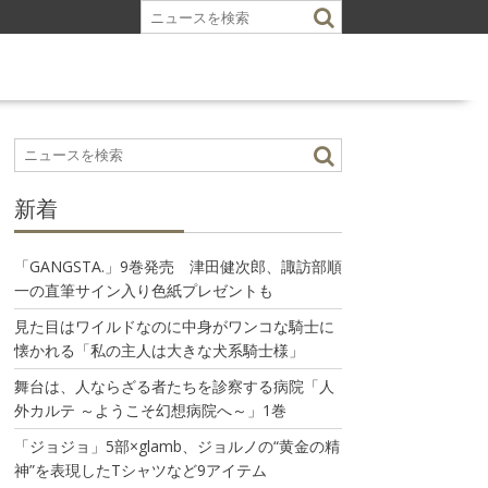
新着
「GANGSTA.」9巻発売 津田健次郎、諏訪部順
一の直筆サイン入り色紙プレゼントも
見た目はワイルドなのに中身がワンコな騎士に
懐かれる「私の主人は大きな犬系騎士様」
舞台は、人ならざる者たちを診察する病院「人
外カルテ ～ようこそ幻想病院へ～」1巻
「ジョジョ」5部×glamb、ジョルノの“黄金の精
神”を表現したTシャツなど9アイテム