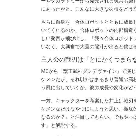
ーやタカラトミーから発売される玩具も楽
にあったかと。こんなに大きな羽根をどう
さらに自身を「合体ロボットとともに成長
いてくれるのか、合体ロボットの内部構造
しい発言が飛び出し、「我々合体ロボット
いなく、大興奮で大量の脳汁が出ると僕は
主人公の戟刃は「とにかくつまら
MCから「獣王武神ダンデヴァイン」で演
ケメンだが、それ以外はまるきり普通の高
う風に出していくか。彼の成長や変化がど
一方、キャラクターを考案した井上は戟刃
ケメンなだけなやつにしようと思い、徹底
なるのか？』と注目してもらい、でもやっ
す」と解説する。