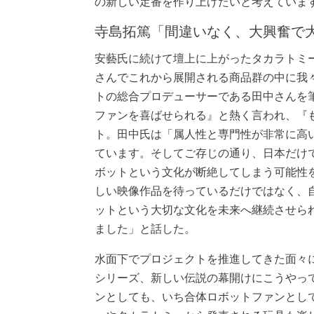
の新しい定番を作り上げたいと考えていま
寺島拓篤「間違いなく、大興奮で
安藝氏に続けて壇上に上がったタカラトミ
さんでこれから展開される商品群の中に我
トの総合プロデューサーである田中さんを
ファンを喜ばせられる』と熱く言われ、『
ト。田中氏は「属人性と専門性が非常に高
ています。そしてご存じの通り、日本だけ
ボットという文化が断絶してしまう可能性
しい映像作品を待っているだけではなく、
ットという大切な文化を未来へ継続させら
ました」と話した。
水面下でプロジェクトを推進してきた面々に
シリーズ、新しい伝説の幕開けにこうやっ
ンとしても、いち合体ロボットファンとし