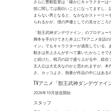
さらに曹毅監督は「確かにキャラクターは
技に関しては面白いことになってますし、
まらない男となると、なかなかストーリー
られるかが、僕の声優としての見せどころ
「獣王武神ダンデヴァイン」のプロデュー
脚本を手がけてきた井上にTVアニメ全話
イン』でもキャラクターが成長している、
動きは井上さんがすべて書いたからこそで
と続けた。戟刃の話で盛り上がる中、総合
主人公は大丈夫なのかと思われますが、本
さ、カッコよさ、熱量が作品の中にはある
TVアニメ「獣王武神ダンデヴァイ
2026年10月放送開始
スタッフ