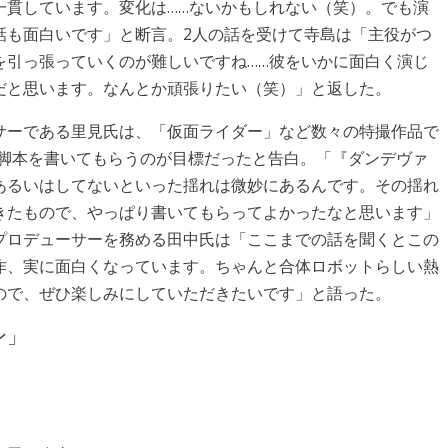
一貫しています。変化は……ないかもしれない（笑）。でも演
話も面白いです」と断言。2人の話を受けて寺島は「主役がつ
を引っ張っていくのが難しいですね……彼をいかに面白く演じ
だと思います。なんとか頑張りたい（笑）」と返した。
サーである里見氏は、「仮面ライダー」など数々の特撮作品で
の脚本を書いてもらうのが目標だったと告白。「『ダンデヴァ
あるいはしてないといった揺れは微妙にあるんです。その揺れ
きたもので、やっぱり書いてもらってよかったなと思います」
プロデューサーを務める田中氏は「ここまでの話を聞くとこの
作、実に面白くなっています。ちゃんと合体ロボットらしい熱
ので、ぜひ楽しみにしていただきたいです」と語った。
ン」