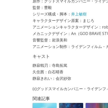
原作：グッドスマイルカンパニー・ライデ
監督：曹毅
シリーズ構成・脚本：
井上敏樹
キャラクターデザイン原案：まじろ
アニメーションキャラクターデザイン：rob
メカニックデザイン：An（GOD BRAVE ST
音響監督：岩浪美和
アニメーション制作：ライデンフィルム・
キャスト
静寂戟刃：寺島拓篤
久住茜：白石晴香
静寂きれい：会沢紗弥
(c)グッドスマイルカンパニー・ライデンフィルム／
関連記事