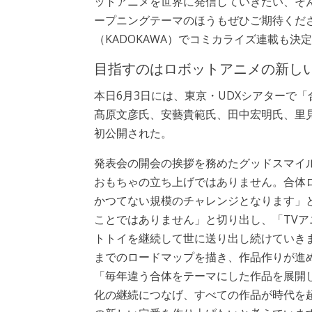
ットアニメを世界に発信していきたい、そ
ープニングテーマのほうもぜひご期待くだ
（KADOKAWA）でコミカライズ連載も決
目指すのはロボットアニメの新し
本日6月3日には、東京・UDXシアターで
髙原文彦氏、安藝貴範氏、田中宏明氏、里
初公開された。
発表会の開会の挨拶を務めたグッドスマイ
おもちゃの立ち上げではありません。合体
かつてない規模のチャレンジとなります」
ことではありません」と切り出し、「TV
トトイを継続して世に送り出し続けていきます
までのロードマップを描き、作品作りが進
「毎年違う合体をテーマにした作品を展開
化の継続につなげ、すべての作品が時代を