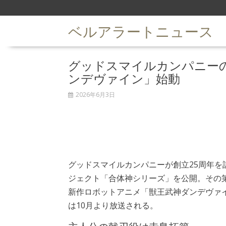
S
k
ベルアラートニュース
i
p
t
グッドスマイルカンパニー
o
c
ンデヴァイン」始動
o
n
2026年6月3日
t
e
n
t
グッドスマイルカンパニーが創立25周年を
ジェクト「合体神シリーズ」を公開。その
新作ロボットアニメ「獣王武神ダンデヴァ
は10月より放送される。