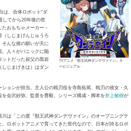
台は、合体ロボット“ダ
退してから20年後の世
したおもちゃメーカー・
郎（しじまげんじゅうろ
。そんな彼の願いが天に
現。人々がパニックに陥
ロットだった叔父の黒岩
TVアニメ「獣王武神ダンデヴァイン」キ
ービジュアル
（しじまげきは）はダン
ーションが担当。主人公の戟刃役を寺島拓篤、戟刃の彼女・久
役を会沢紗弥、監督を曹毅、シリーズ構成・脚本を
井上敏樹
が
西川は「この度『獣王武神ダンデヴァイン』のオープニングテ
た。ロボットアニメで育ってきた世代なので、日本が誇るロボ