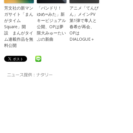
芳文社の新マン
「バンドリ！
アニメ「てんび
ガサイト「まん
ゆめ∞みた」新
ん」メインPV
がタイム
キービジュアル
第1弾で隼人と
Square」開
公開、OPは夢
春希が再会、
設 まんがタイ
限大みゅーたい
OPは
ム連載作品を無
ぷの新曲
DIALOGUE＋
料公開