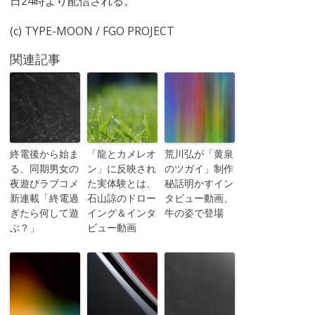
日24時より配信される。
(c) TYPE-MOON / FGO PROJECT
関連記事
終電後から始ま
「龍とカメレオ
荒川弘が「黄泉
る、同期男女の
ン」に反映され
のツガイ」制作
夜遊びラブコメ
た実体験とは、
秘話明かすイン
新連載「終電過
石山諒のドロー
タビュー動画、
ぎたら何して遊
イング＆インタ
牛の姿で登場
ぶ？」
ビュー動画