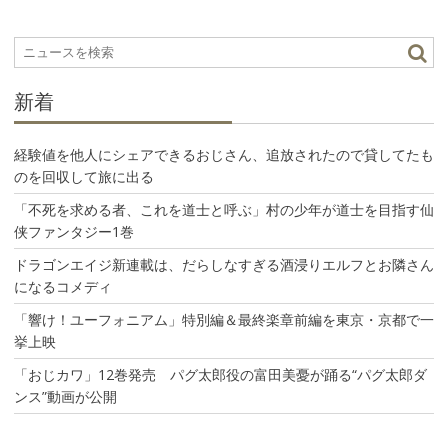
ー
シ
ョ
ン
新着
経験値を他人にシェアできるおじさん、追放されたので貸してたも
のを回収して旅に出る
「不死を求める者、これを道士と呼ぶ」村の少年が道士を目指す仙
侠ファンタジー1巻
ドラゴンエイジ新連載は、だらしなすぎる酒浸りエルフとお隣さん
になるコメディ
「響け！ユーフォニアム」特別編＆最終楽章前編を東京・京都で一
挙上映
「おじカワ」12巻発売 パグ太郎役の富田美憂が踊る“パグ太郎ダ
ンス”動画が公開