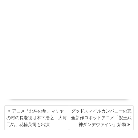
投
アニメ「北斗の拳」マミヤ
グッドスマイルカンパニーの完
稿
の村の長老役は木下浩之 大河
全新作ロボットアニメ「獣王武
ナ
元気、花輪英司も出演
神ダンデヴァイン」始動
ビ
ゲ