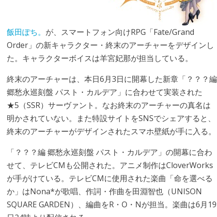
飯田ぽち。
が、スマートフォン向けRPG「Fate/Grand
Order」の新キャラクター・終末のアーチャーをデザインし
た。キャラクターボイスは羊宮妃那が担当している。
終末のアーチャーは、本日6月3日に開幕した新章「？？？編
郷愁永巡刻盤 パスト・カルデア」に合わせて実装された
★5（SSR）サーヴァント。なお終末のアーチャーの真名は
明かされていない。また特設サイトをSNSでシェアすると、
終末のアーチャーがデザインされたスマホ壁紙が手に入る。
「？？？編 郷愁永巡刻盤 パスト・カルデア」の開幕に合わ
せて、テレビCMも公開された。アニメ制作はCloverWorks
が手がけている。テレビCMに使用された楽曲「命を選べる
か」はNona*が歌唱、作詞・作曲を田淵智也（UNISON
SQUARE GARDEN）、編曲をR・O・Nが担当。楽曲は6月19