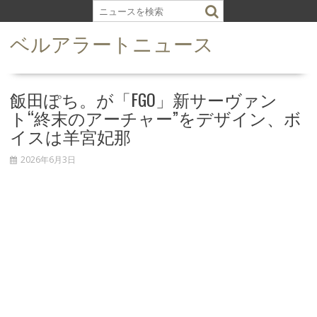
S
k
ベルアラートニュース
i
p
t
o
飯田ぽち。が「FGO」新サーヴァン
c
ト“終末のアーチャー”をデザイン、ボ
o
イスは羊宮妃那
n
t
2026年6月3日
e
n
t