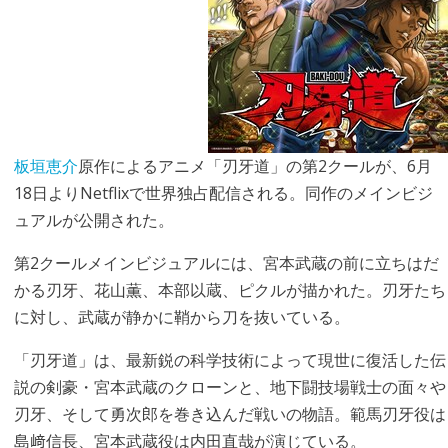
板垣恵介
原作によるアニメ「刃牙道」の第2クールが、6月
18日よりNetflixで世界独占配信される。同作のメインビジ
ュアルが公開された。
第2クールメインビジュアルには、宮本武蔵の前に立ちはだ
かる刃牙、花山薫、本部以蔵、ピクルが描かれた。刃牙たち
に対し、武蔵が静かに鞘から刀を抜いている。
「刃牙道」は、最新鋭の科学技術によって現世に復活した伝
説の剣豪・宮本武蔵のクローンと、地下闘技場戦士の面々や
刃牙、そして勇次郎を巻き込んだ戦いの物語。範馬刃牙役は
島﨑信長、宮本武蔵役は内田直哉が演じている。