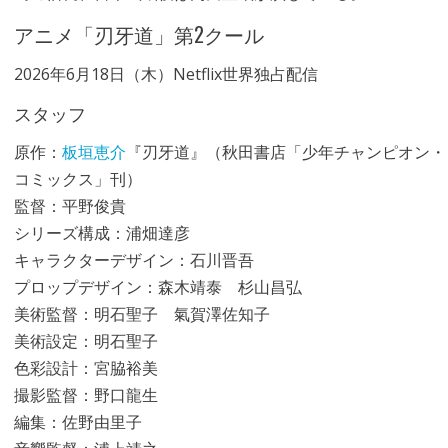
アニメ「刃牙道」第2クール
2026年6月18日（木）Netflix世界独占配信
スタッフ
原作：
板垣恵介
『刃牙道』（秋田書店「少年チャンピオン・
コミックス」刊）
監督：平野俊貴
シリーズ構成：浦畑達彦
キャラクターデザイン：石川晋吾
プロップデザイン：森木靖泰 杉山昌弘
美術監督：明石聖子 氣賀澤佐知子
美術設定：明石聖子
色彩設計：宮脇裕美
撮影監督：野口龍生
編集：佐野由里子