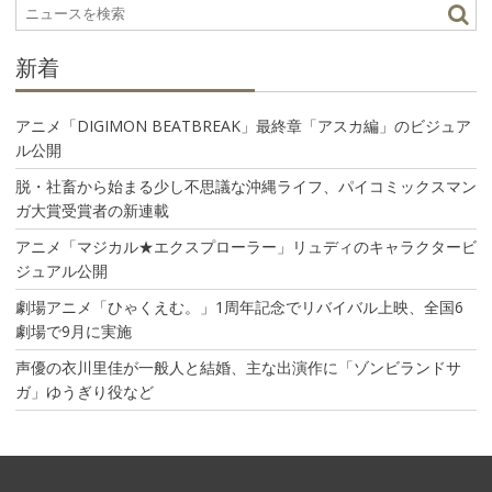
ン
新着
アニメ「DIGIMON BEATBREAK」最終章「アスカ編」のビジュア
ル公開
脱・社畜から始まる少し不思議な沖縄ライフ、パイコミックスマン
ガ大賞受賞者の新連載
アニメ「マジカル★エクスプローラー」リュディのキャラクタービ
ジュアル公開
劇場アニメ「ひゃくえむ。」1周年記念でリバイバル上映、全国6
劇場で9月に実施
声優の衣川里佳が一般人と結婚、主な出演作に「ゾンビランドサ
ガ」ゆうぎり役など