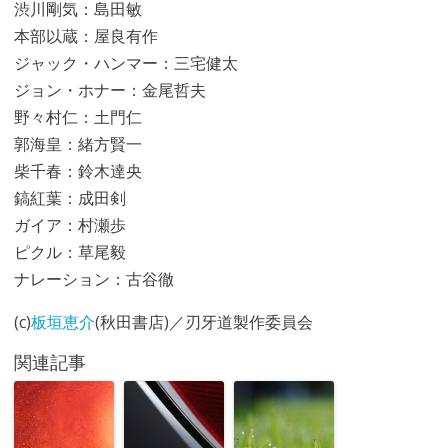
渋川剛気：島田敏
本部以蔵：屋良有作
ジャック・ハンマー：三宅健太
ジョン・ホナー：金尾哲夫
野々村仁：土門仁
郭海皇：緒方賢一
柴千春：鈴木達央
鎬紅葉：成田剣
ガイア：村瀬歩
ピクル：草尾毅
ナレーション：古谷徹
(c)
板垣恵介
(秋田書店)／刃牙道製作委員会
関連記事