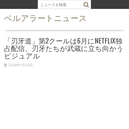
S
k
ベルアラートニュース
i
p
t
o
「刃牙道」第2クールは6月にNETFLIX独
c
占配信、刃牙たちが武蔵に立ち向かう
o
ビジュアル
n
t
2026年5月28日
e
n
t