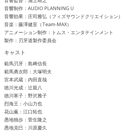
音響監督：浦上靖之
音響制作：AUDIO PLANNING U
音響効果：庄司雅弘（フィズサウンドクリエイション）
音楽：藤澤健至（Team-MAX）
アニメーション制作：トムス・エンタテインメント
製作：刃牙道製作委員会
キャスト
範馬刃牙：島﨑信長
範馬勇次郎：大塚明夫
宮本武蔵：内田直哉
徳川光成：辻親八
徳川寒子：野沢雅子
烈海王：小山力也
花山薫：江口拓也
愚地独歩：菅生隆之
愚地克巳：川原慶久