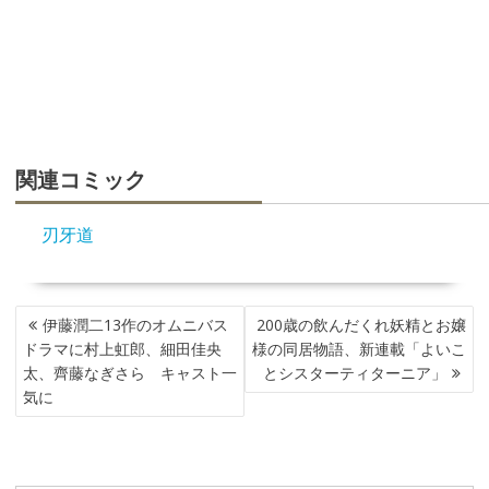
関連コミック
刃牙道
投
伊藤潤二13作のオムニバス
200歳の飲んだくれ妖精とお嬢
稿
ドラマに村上虹郎、細田佳央
様の同居物語、新連載「よいこ
ナ
太、齊藤なぎさら キャスト一
とシスターティターニア」
ビ
気に
ゲ
ー
シ
ョ