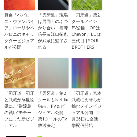
舞台「ペパロ
「刃牙道」現場
「刃牙道」第2
ニ・ヴァンパイ
は男同士のぶつ
クールメイン
ア」ローリやペ
かり合い、島﨑
PV公開 OPは
パロニのキャラ
信長＆江口拓也
Chevon、EDは
クタービジュア
が武蔵に魅了さ
三代目 J SOUL
ルが公開
れる
BROTHERS
「刃牙道」刃牙
「刃牙道」第2
「刃牙道」宮本
と武蔵が浮世絵
クールもNetflix
武蔵に刃牙らが
風に、“巌流島
独占、PV＆ビ
挑むメインビジ
の戦い”モチー
ジュアル公開
ュアル公開、2
フにした新ビジ
第1クールのTV
月26日に全話一
ュアル
放送決定
挙配信開始