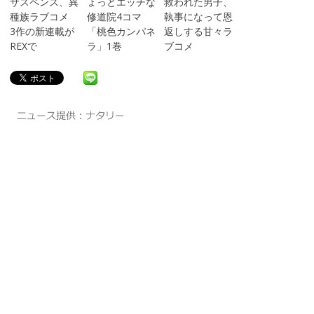
サスペンス、異
ょっとエッチな
救われた男子、
種族ラブコメ
修道院4コマ
執事になって恩
3作の新連載が
「桃色カンパネ
返しする甘々ラ
REXで
ラ」1巻
ブコメ