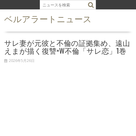
S
k
ベルアラートニュース
i
p
t
o
サレ妻が元彼と不倫の証拠集め、遠山
c
えまが描く復讐×W不倫「サレ恋」1巻
o
n
2026年5月26日
t
e
n
t