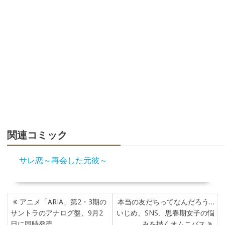
関連コミック
サレ恋～再会した元彼～
投
アニメ「ARIA」第2・3期の
本当の友だちってなんだろう…
稿
サントラのアナログ盤、9月2
いじめ、SNS、思春期女子の悩
ナ
日に同時発売
みを描くオムニバス