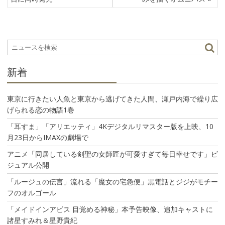
ビ
ゲ
ー
シ
ョ
ン
新着
東京に行きたい人魚と東京から逃げてきた人間、瀬戸内海で繰り広
げられる恋の物語1巻
「耳すま」「アリエッティ」4Kデジタルリマスター版を上映、10
月23日からIMAXの劇場で
アニメ「同居している剣聖の女師匠が可愛すぎて毎日幸せです」ビ
ジュアル公開
「ルージュの伝言」流れる「魔女の宅急便」黒電話とジジがモチー
フのオルゴール
「メイドインアビス 目覚める神秘」本予告映像、追加キャストに
諸星すみれ＆星野貴紀