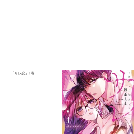
「サレ恋」1巻