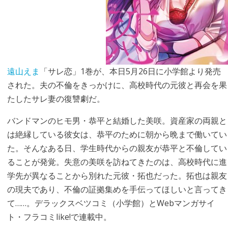
遠山えま
「サレ恋」1巻が、本日5月26日に小学館より発売
された。夫の不倫をきっかけに、高校時代の元彼と再会を果
たしたサレ妻の復讐劇だ。
バンドマンのヒモ男・恭平と結婚した美咲。資産家の両親と
は絶縁している彼女は、恭平のために朝から晩まで働いてい
た。そんなある日、学生時代からの親友が恭平と不倫してい
ることが発覚。失意の美咲を訪ねてきたのは、高校時代に進
学先が異なることから別れた元彼・拓也だった。拓也は親友
の現夫であり、不倫の証拠集めを手伝ってほしいと言ってき
て……。デラックスベツコミ（小学館）とWebマンガサイ
ト・フラコミlike!で連載中。