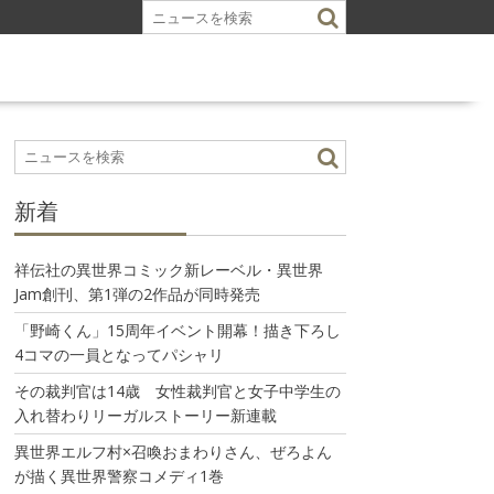
新着
祥伝社の異世界コミック新レーベル・異世界
Jam創刊、第1弾の2作品が同時発売
「野崎くん」15周年イベント開幕！描き下ろし
4コマの一員となってパシャリ
その裁判官は14歳 女性裁判官と女子中学生の
入れ替わりリーガルストーリー新連載
異世界エルフ村×召喚おまわりさん、ぜろよん
が描く異世界警察コメディ1巻