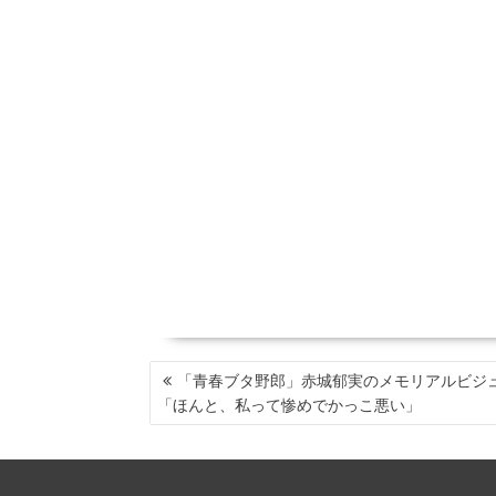
投
「青春ブタ野郎」赤城郁実のメモリアルビジ
稿
「ほんと、私って惨めでかっこ悪い」
ナ
ビ
ゲ
ー