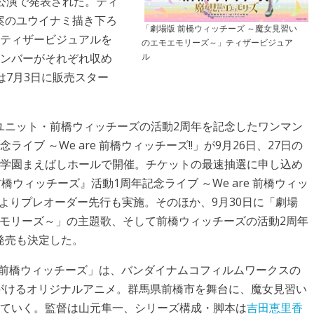
!!」東京公演で発表された。ティ
案のユウイナミ描き下ろ
「劇場版 前橋ウィッチーズ ～魔女見習い
。ティザービジュアルを
のエモエモリーズ～」ティザービジュア
ル
メンバーがそれぞれ収め
は7月3日に販売スター
ユニット・前橋ウィッチーズの活動2周年を記念したワンマン
ブ ～We are 前橋ウィッチーズ!!」が9月26日、27日の
賢学園まえばしホールで開催。チケットの最速抽選に申し込め
ウィッチーズ』活動1周年記念ライブ ～We are 前橋ウィッ
同日よりプレオーダー先行も実施。そのほか、9月30日に「劇場
エモリーズ～」の主題歌、そして前橋ウィッチーズの活動2周年
発売も決定した。
た「前橋ウィッチーズ」は、バンダイナムコフィルムワークスの
osが手がけるオリジナルアニメ。群馬県前橋市を舞台に、魔女見習い
れていく。監督は山元隼一、シリーズ構成・脚本は
吉田恵里香