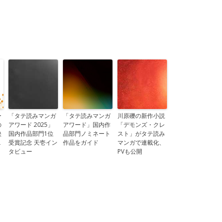
ー
「タテ読みマンガ
「タテ読みマンガ
川原礫の新作小説
の
アワード 2025」
アワード」国内作
「デモンズ・クレ
映
国内作品部門1位
品部門ノミネート
スト」がタテ読み
ニ
受賞記念 天壱イン
作品をガイド
マンガで連載化、
タビュー
PVも公開