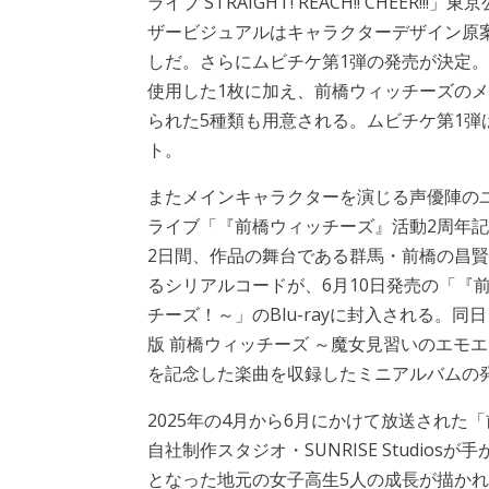
ライブ STRAIGHT! REACH!! CHEER!
ザービジュアルはキャラクターデザイン原
しだ。さらにムビチケ第1弾の発売が決定
使用した1枚に加え、前橋ウィッチーズの
られた5種類も用意される。ムビチケ第1弾
ト。
またメインキャラクターを演じる声優陣の
ライブ「『前橋ウィッチーズ』活動2周年記念ライ
2日間、作品の舞台である群馬・前橋の昌
るシリアルコードが、6月10日発売の「『前橋
チーズ！～」のBlu-rayに封入される。
版 前橋ウィッチーズ ～魔女見習いのエモ
を記念した楽曲を収録したミニアルバムの
2025年の4月から6月にかけて放送され
自社制作スタジオ・SUNRISE Studi
となった地元の女子高生5人の成長が描か