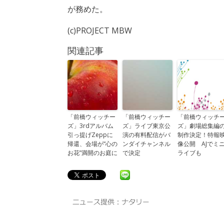
が務めた。
(c)PROJECT MBW
関連記事
「前橋ウィッチー
「前橋ウィッチー
「前橋ウィッチ
ズ」3rdアルバム
ズ」ライブ東京公
ズ」劇場総集編
引っ提げZeppに
演の有料配信がバ
制作決定！特報
帰還、会場が“心の
ンダイチャンネル
像公開 AJでミ
お花”満開のお庭に
で決定
ライブも