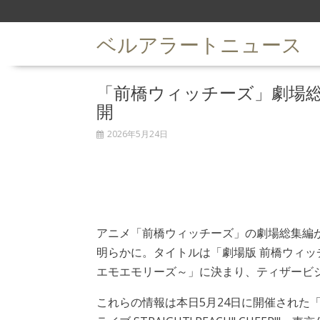
S
k
ベルアラートニュース
i
p
t
「前橋ウィッチーズ」劇場
o
c
開
o
n
2026年5月24日
t
e
n
t
アニメ「前橋ウィッチーズ」の劇場総集編
明らかに。タイトルは「劇場版 前橋ウィッ
エモエモリーズ～」に決まり、ティザービ
これらの情報は本日5月24日に開催された