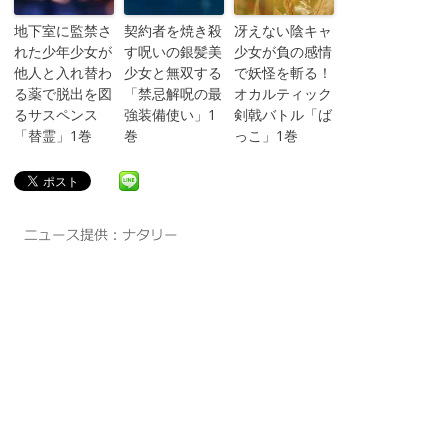
地下室に監禁さ
契約者を焼き殺
冴えない陰キャ
れた少年少女が
す呪いの銀髪美
少女が負の感情
他人と入れ替わ
少女と無双する
で妖怪を斬る！
る薬で脱出を図
「禁忌解呪の最
オカルティック
るサスペンス
強装備使い」1
剣戟バトル「ば
「替霊」1巻
巻
っこ」1巻