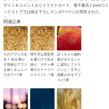
サイン＆コメント入りイラストカード、電子書店とpixivコミ
ックストアでは描き下ろしマンガ1ページが用意された。
関連記事
そのアプリ大丈
理不尽な異世界
ぽっちゃり婚約
夫？ 命を脅か
を運だけで生き
者がダイエット
す危険なアプリ
抜け「ガチャ勇
に成功してイケ
を描くオムニバ
者のストーリー
メンに！王子に
スホラー1巻
クエスト!!」1巻
溺愛されるラブ
コメ1巻