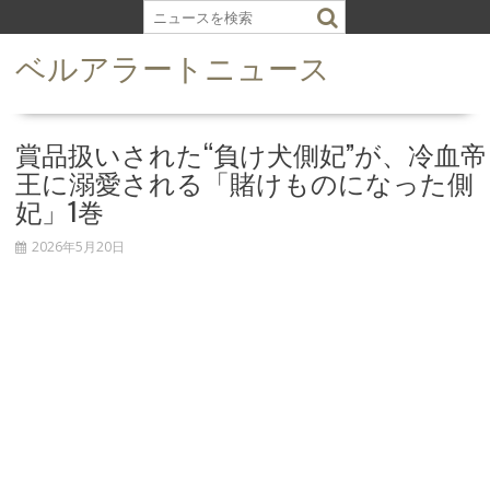
S
k
ベルアラートニュース
i
p
t
o
賞品扱いされた“負け犬側妃”が、冷血帝
c
王に溺愛される「賭けものになった側
o
妃」1巻
n
t
2026年5月20日
e
n
t