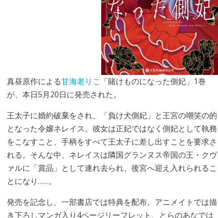
真昼原作による
甘海老りこ
「賭けものになった側妃」1巻
が、本日5月20日に発売された。
王太子に婚約破棄をされ、「負け犬側妃」と王宮の嘲笑の的
となった令嬢ネレイス。彼女は正妃ではなく側妃として執務
をこなすこと、手柄をすべて王太子に差し出すことを要求さ
れる。そんな中、ネレイスは隣国グランヌス帝国の王・クヴ
ァルに「賞品」として連れ去られ、後宮へ迎え入れられるこ
とになり……。
発売を記念し、一部書店では特典を配布。アニメイトでは描
き下ろしマンガ入り4ページリーフレット、とらのあなでは