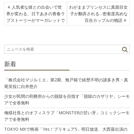
投
人気者な彼との出会いで世
わがままプリンセスに真面目女
稿
界が変わる、日下あきの青春ラ
子が翻弄される…密着度高めな
ナ
ブストーリーがマーガレットで
百合カップルの物語
ビ
ゲ
ー
シ
ョ
ン
新着
「株式会社マジルミエ」第2期、無戸籍で経歴不明の謎多き男・真
尾笑役に白井悠介
少女が民間の刑務所からの脱獄を目指す「脱獄のカザリヤ」シーモ
アで全巻無料
俺様社長とのオフィスラブ「MONSTERの甘い牙」コミックシーモ
アで全巻無料
TOKYO MXで映画「Yes！プリキュア5」明日放送、大西葵出演の