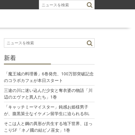
新着
「魔王城の料理番」6巻発売、100万部突破記念
のコラボカフェが本日スタート
三途の川に迷い込んだ少女と奪衣婆の物語「川
辺のエヴァと異人たち」1巻
「キャッチミーマイスター」鈍感お姫様男子
が、腹黒策士なイケメン留学生に迫られるBL
そこは人と鋼の異形が共生する地下世界、ほっ
こりSF「ネノ國の結ビノ巫女」1巻