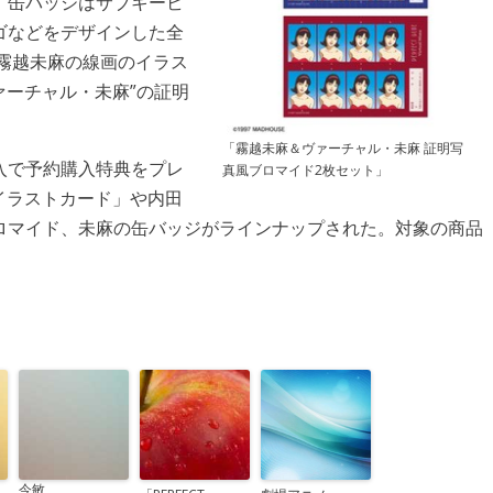
。缶バッジはサブキービ
ゴなどをデザインした全
霧越未麻の線画のイラス
ァーチャル・未麻”の証明
。
「霧越未麻＆ヴァーチャル・未麻 証明写
入で予約購入特典をプレ
真風ブロマイド2枚セット」
イラストカード」や内田
ロマイド、未麻の缶バッジがラインナップされた。対象の商品
今敏