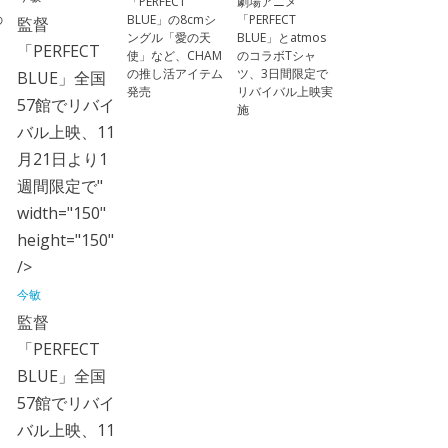
「PERFECT
劇場アニメ
の
BLUE」の8cmシ
「PERFECT
監督
ングル「愛の天
BLUE」とatmos
「PERFECT
使」など、CHAM
のコラボTシャ
の推し活アイテム
ツ、3日間限定で
BLUE」全国
発売
リバイバル上映実
57館でリバイ
施
バル上映、11
月21日より1
週間限定で"
width="150"
height="150"
/>
今敏
監督
「PERFECT
BLUE」全国
57館でリバイ
バル上映、11