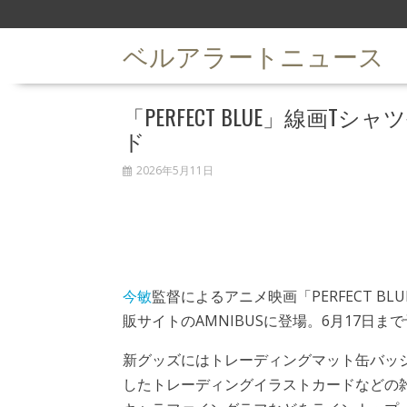
S
k
ベルアラートニュース
i
p
t
「PERFECT BLUE」線画
o
c
ド
o
n
2026年5月11日
t
e
n
t
今敏
監督によるアニメ映画「PERFECT B
販サイトのAMNIBUSに登場。6月17日
新グッズにはトレーディングマット缶バッ
したトレーディングイラストカードなどの