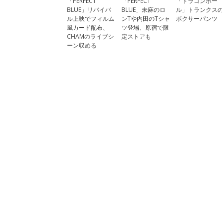
「PERFECT
「PERFECT
「ドラゴンボー
BLUE」リバイバ
BLUE」未麻のロ
ル」トランクス
ル上映でフィルム
ンTや内田のTシャ
ボクサーパンツ
風カード配布、
ツ登場、原宿で限
CHAMのライブシ
定ストアも
ーン収める