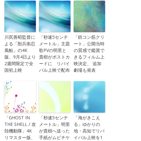
川尻善昭監督に
「秒速5センチ
「鉄コン筋クリ
よる「獣兵衛忍
メートル」主題
ート」公開当時
風帖」の4K
歌PVの明里と
の質感で鑑賞で
版、9月4日より
貴樹がポストカ
きるフィルム上
2週間限定で全
ードに リバイ
映決定、 追加
国初上映
バル上映で配布
劇場も発表
「GHOST IN
「秒速5センチ
「海がきこえ
THE SHELL / 攻
メートル」明里
る」ゆかりの
殻機動隊」4K
が貴樹へ送った
地・高知でリバ
リマスター版、
手紙がムビチケ
イバル上映を1