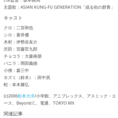
CGI監督：坂本拓馬
主題歌：ASIAN KUNG-FU GENERATION「或る街の群青」
キャスト
クロ：二宮和也
シロ：蒼井優
木村：伊勢谷友介
沢田：宮藤官九郎
チョコラ：大森南朋
バニラ：岡田義徳
小僧：森三中
ネズミ（鈴木）：田中泯
蛇：本木雅弘
(c)2006
松本大洋
/小学館、アニプレックス、アスミック・エ
ース、Beyond C.、電通、TOKYO MX
関連記事