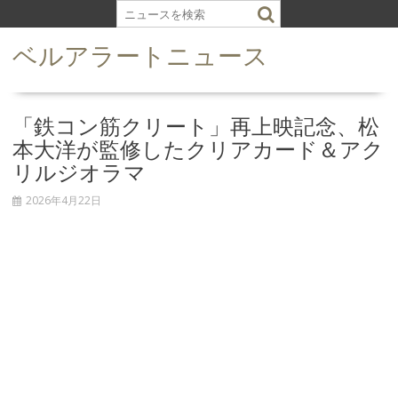
S
k
ベルアラートニュース
i
p
t
o
「鉄コン筋クリート」再上映記念、松
c
本大洋が監修したクリアカード＆アク
o
リルジオラマ
n
t
2026年4月22日
e
n
t