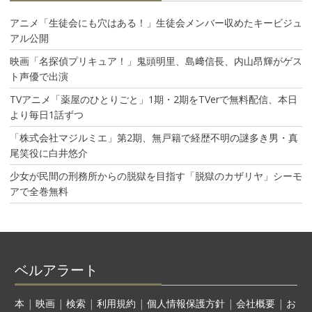
アニメ「生徒会にも穴はある！」生徒会メンバー収めたキービジュ
アル公開
映画「名探偵プリキュア！」鬼頭明里、島﨑信長、内山昂輝がゲス
ト声優で出演
TVアニメ「薬屋のひとりごと」1期・2期をTVerで無料配信、本日
より毎日1話ずつ
「株式会社マジルミエ」第2期、無戸籍で経歴不明の謎多き男・真
尾笑役に白井悠介
少女が民間の刑務所からの脱獄を目指す「脱獄のカザリヤ」シーモ
アで全巻無料
ベルアラート
本
|
映画
|
検索
|
利用規約
|
個人情報保護方針
|
会社概要
|
お