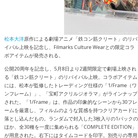
松本大洋
原作による劇場アニメ「鉄コン筋クリート」のリバ
イバル上映を記念し、Filmarks Culture Wearとの限定コラ
ボアイテムが発売される。
公開20周年を記念し、5月8日より2週間限定で劇場上映され
る「鉄コン筋クリート」のリバイバル上映。コラボアイテム
には、松本が監修したトレーディング仕様の「1/Frame（ワ
ンフレーム）」、「宝町アクリルジオラマ」がラインナップ
された。「1/Frame」は、作品の印象的なシーンから30フレ
ームを厳選し、フィルムのような質感を持つクリアカードに
落とし込んだもの。ランダムで封入した3枚入りの1パックの
ほか、全30種を一度に集められる「COMPLETE EDITION」
が用意された。右下にはタイムコードを印字。別売りの専用