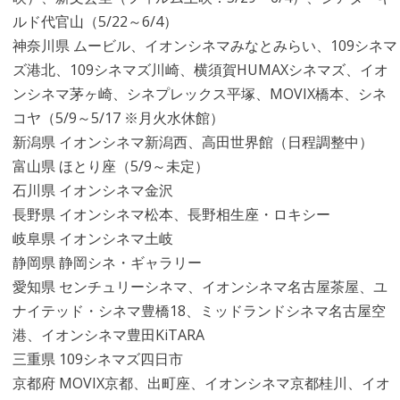
ルド代官山（5/22～6/4）
神奈川県 ムービル、イオンシネマみなとみらい、109シネマ
ズ港北、109シネマズ川崎、横須賀HUMAXシネマズ、イオ
ンシネマ茅ヶ崎、シネプレックス平塚、MOVIX橋本、シネ
コヤ（5/9～5/17 ※月火水休館）
新潟県 イオンシネマ新潟西、高田世界館（日程調整中）
富山県 ほとり座（5/9～未定）
石川県 イオンシネマ金沢
長野県 イオンシネマ松本、長野相生座・ロキシー
岐阜県 イオンシネマ土岐
静岡県 静岡シネ・ギャラリー
愛知県 センチュリーシネマ、イオンシネマ名古屋茶屋、ユ
ナイテッド・シネマ豊橋18、ミッドランドシネマ名古屋空
港、イオンシネマ豊田KiTARA
三重県 109シネマズ四日市
京都府 MOVIX京都、出町座、イオンシネマ京都桂川、イオ