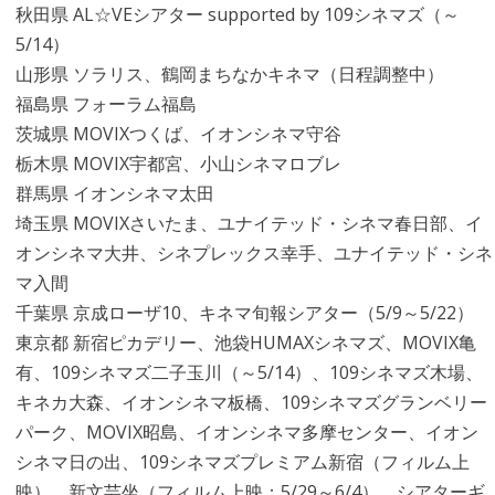
秋田県 AL☆VEシアター supported by 109シネマズ（～
5/14）
山形県 ソラリス、鶴岡まちなかキネマ（日程調整中）
福島県 フォーラム福島
茨城県 MOVIXつくば、イオンシネマ守谷
栃木県 MOVIX宇都宮、小山シネマロブレ
群馬県 イオンシネマ太田
埼玉県 MOVIXさいたま、ユナイテッド・シネマ春日部、イ
オンシネマ大井、シネプレックス幸手、ユナイテッド・シネ
マ入間
千葉県 京成ローザ10、キネマ旬報シアター（5/9～5/22）
東京都 新宿ピカデリー、池袋HUMAXシネマズ、MOVIX亀
有、109シネマズ二子玉川（～5/14）、109シネマズ木場、
キネカ大森、イオンシネマ板橋、109シネマズグランベリー
パーク、MOVIX昭島、イオンシネマ多摩センター、イオン
シネマ日の出、109シネマズプレミアム新宿（フィルム上
映）、新文芸坐（フィルム上映：5/29～6/4）、シアターギ