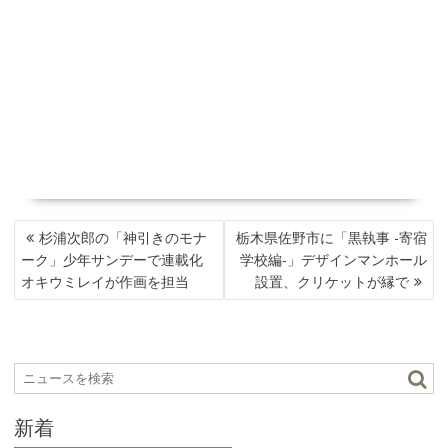
投
杉浦次郎の「神引きのモナ
栃木県佐野市に「黒執事 -寄宿
稿
ーク」少年サンデーで連載化
学校編-」デザインマンホール
ナ
オキウミレイが作画を担当
設置、クリケットが縁で
ビ
ゲ
ー
シ
ョ
ン
新着