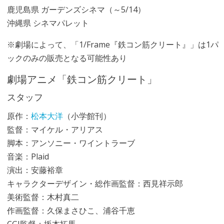
鹿児島県 ガーデンズシネマ（～5/14）
沖縄県 シネマパレット
※劇場によって、「1/Frame『鉄コン筋クリート』」は1パ
ックのみの販売となる可能性あり
劇場アニメ「鉄コン筋クリート」
スタッフ
原作：
松本大洋
（小学館刊）
監督：マイケル・アリアス
脚本：アンソニー・ワイントラーブ
音楽：Plaid
演出：安藤裕章
キャラクターデザイン・総作画監督：西見祥示郎
美術監督：木村真二
作画監督：久保まさひこ、浦谷千恵