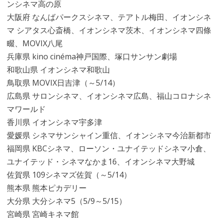
ンシネマ高の原
大阪府 なんばパークスシネマ、テアトル梅田、イオンシネ
マ シアタス心斎橋、イオンシネマ茨木、イオンシネマ四條
畷、MOVIX八尾
兵庫県 kino cinéma神戸国際、塚口サンサン劇場
和歌山県 イオンシネマ和歌山
鳥取県 MOVIX日吉津（～5/14）
広島県 サロンシネマ、イオンシネマ広島、福山コロナシネ
マワールド
香川県 イオンシネマ宇多津
愛媛県 シネマサンシャイン重信、イオンシネマ今治新都市
福岡県 KBCシネマ、ローソン・ユナイテッドシネマ小倉、
ユナイテッド・シネマなかま16、イオンシネマ大野城
佐賀県 109シネマズ佐賀（～5/14）
熊本県 熊本ピカデリー
大分県 大分シネマ5（5/9～5/15）
宮崎県 宮崎キネマ館