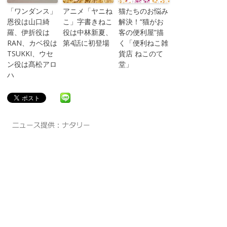
「ワンダンス」
アニメ「ヤニね
猫たちのお悩み
恩役は山口綺
こ」字書きねこ
解決！“猫がお
羅、伊折役は
役は中林新夏、
客の便利屋”描
RAN、カベ役は
第4話に初登場
く「便利ねこ雑
TSUKKI、ウセ
貨店 ねこのて
ン役は髙松アロ
堂」
ハ