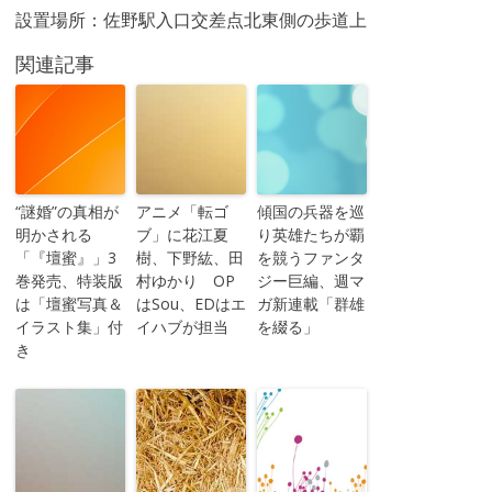
設置場所：佐野駅入口交差点北東側の歩道上
関連記事
“謎婚”の真相が
アニメ「転ゴ
傾国の兵器を巡
明かされる
ブ」に花江夏
り英雄たちが覇
「『壇蜜』」3
樹、下野紘、田
を競うファンタ
巻発売、特装版
村ゆかり OP
ジー巨編、週マ
は「壇蜜写真＆
はSou、EDはエ
ガ新連載「群雄
イラスト集」付
イハブが担当
を綴る」
き