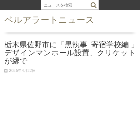
S
k
ベルアラートニュース
i
p
t
o
栃木県佐野市に「黒執事 -寄宿学校編-」
c
デザインマンホール設置、クリケット
o
が縁で
n
t
2026年4月22日
e
n
t