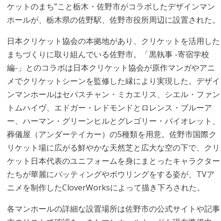
ケットのまち”こと栃木・佐野市がコラボしたデザインマン
ホールが、栃木県の佐野駅、佐野市役所周辺に設置された。
日本クリケット協会の本拠地があり、クリケットを活用した
まちづくりに取り組んでいる佐野市。「黒執事 -寄宿学校
編-」とのコラボは日本クリケット協会が原作マンガやアニ
メでクリケットシーンを監修した縁により実現した。デザイ
ンマンホールはセバスチャン・ミカエリス、シエル・ファン
トムハイヴ、エドガー・レドモンドとロレンス・ブルーア
ー、ハーマン・グリーンヒルとグレゴリー・バイオレット、
葬儀屋（アンダーテイカー）の5種類を用意。佐野市国際ク
リケット場に広がる鮮やかな天然芝と広大な空の下で、クリ
ケット日本代表のユニフォームを身にまとったキャラクター
たちが華麗にバッティングやボウリングをする姿が、TVア
ニメを制作したCloverWorksによって描き下ろされた。
各マンホールの詳細な設置場所は佐野市の公式サイトや記事