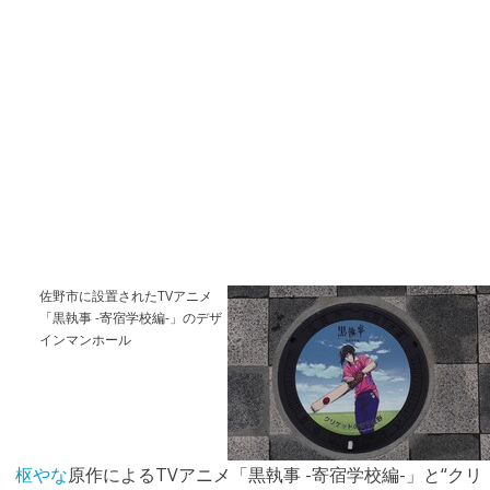
佐野市に設置されたTVアニメ
「黒執事 -寄宿学校編-」のデザ
インマンホール
枢やな
原作によるTVアニメ「黒執事 -寄宿学校編-」と“クリ