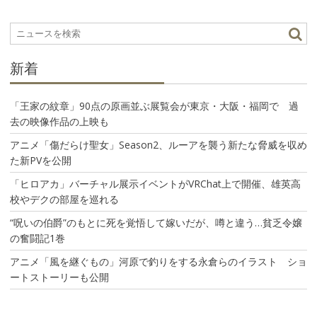
ー
シ
ョ
ン
新着
「王家の紋章」90点の原画並ぶ展覧会が東京・大阪・福岡で 過
去の映像作品の上映も
アニメ「傷だらけ聖女」Season2、ルーアを襲う新たな脅威を収め
た新PVを公開
「ヒロアカ」バーチャル展示イベントがVRChat上で開催、雄英高
校やデクの部屋を巡れる
“呪いの伯爵”のもとに死を覚悟して嫁いだが、噂と違う…貧乏令嬢
の奮闘記1巻
アニメ「風を継ぐもの」河原で釣りをする永倉らのイラスト ショ
ートストーリーも公開