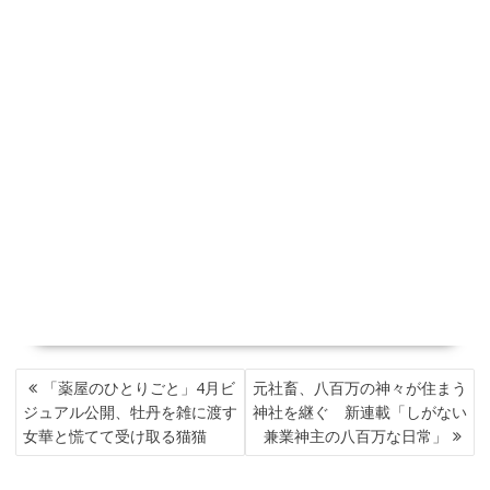
投
「薬屋のひとりごと」4月ビ
元社畜、八百万の神々が住まう
稿
ジュアル公開、牡丹を雑に渡す
神社を継ぐ 新連載「しがない
ナ
女華と慌てて受け取る猫猫
兼業神主の八百万な日常」
ビ
ゲ