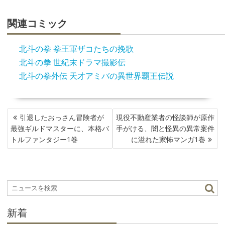
関連コミック
北斗の拳 拳王軍ザコたちの挽歌
北斗の拳 世紀末ドラマ撮影伝
北斗の拳外伝 天才アミバの異世界覇王伝説
投
引退したおっさん冒険者が
現役不動産業者の怪談師が原作
稿
最強ギルドマスターに、本格バ
手がける、闇と怪異の異常案件
ナ
トルファンタジー1巻
に溢れた家怖マンガ1巻
ビ
ゲ
ー
シ
ョ
ン
新着