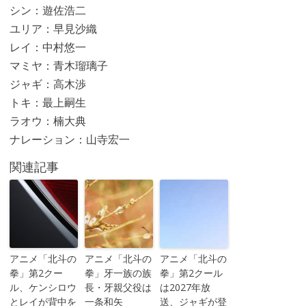
シン：遊佐浩二
ユリア：早見沙織
レイ：中村悠一
マミヤ：青木瑠璃子
ジャギ：高木渉
トキ：最上嗣生
ラオウ：楠大典
ナレーション：山寺宏一
関連記事
アニメ「北斗の
アニメ「北斗の
アニメ「北斗の
拳」第2クー
拳」牙一族の族
拳」第2クール
ル、ケンシロウ
長・牙親父役は
は2027年放
とレイが背中を
一条和矢
送、ジャギが登