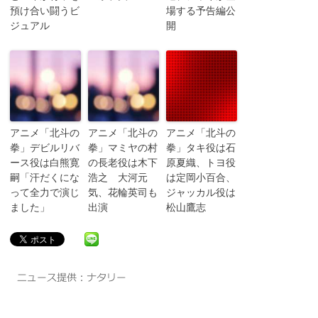
預け合い闘うビ
場する予告編公
ジュアル
開
アニメ「北斗の
アニメ「北斗の
アニメ「北斗の
拳」デビルリバ
拳」マミヤの村
拳」タキ役は石
ース役は白熊寛
の長老役は木下
原夏織、トヨ役
嗣「汗だくにな
浩之 大河元
は定岡小百合、
って全力で演じ
気、花輪英司も
ジャッカル役は
ました」
出演
松山鷹志