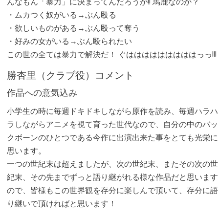
んなもん「暴力」に決まってんだろうが!! 馬鹿なのか？
・ムカつく奴がいる→ぶん殴る
・欲しいものがある→ぶん殴って奪う
・好みの女がいる→ぶん殴られたい
この世の全ては暴力で解決だ！ ぐはははははははははっっ!!!
勝杏里（クラブ役）コメント
作品への意気込み
小学生の時に毎週ドキドキしながら原作を読み、毎週ハラハ
ラしながらアニメを視て育った世代なので、自分の中のバッ
クボーンのひとつである今作に出演出来た事をとても光栄に
思います。
一つの世紀末は超えましたが、次の世紀末、またその次の世
紀末、その先までずっと語り継がれる様な作品だと思います
ので、皆様もこの世界観を存分に楽しんで頂いて、存分に語
り継いで頂ければと思います！