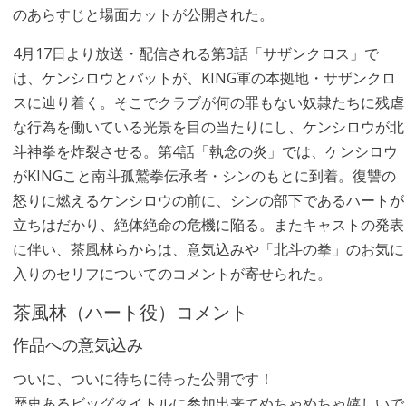
のあらすじと場面カットが公開された。
4月17日より放送・配信される第3話「サザンクロス」で
は、ケンシロウとバットが、KING軍の本拠地・サザンクロ
スに辿り着く。そこでクラブが何の罪もない奴隷たちに残虐
な行為を働いている光景を目の当たりにし、ケンシロウが北
斗神拳を炸裂させる。第4話「執念の炎」では、ケンシロウ
がKINGこと南斗孤鷲拳伝承者・シンのもとに到着。復讐の
怒りに燃えるケンシロウの前に、シンの部下であるハートが
立ちはだかり、絶体絶命の危機に陥る。またキャストの発表
に伴い、茶風林らからは、意気込みや「北斗の拳」のお気に
入りのセリフについてのコメントが寄せられた。
茶風林（ハート役）コメント
作品への意気込み
ついに、ついに待ちに待った公開です！
歴史あるビッグタイトルに参加出来てめちゃめちゃ嬉しいで