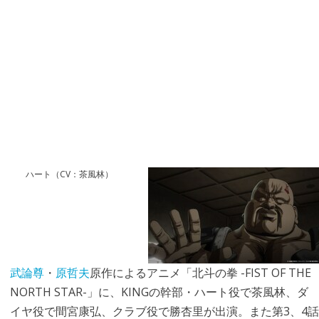
ハート（CV：茶風林）
武論尊
・
原哲夫
原作によるアニメ「北斗の拳 -FIST OF THE
NORTH STAR-」に、KINGの幹部・ハート役で茶風林、ダ
イヤ役で間宮康弘、クラブ役で勝杏里が出演。また第3、4話