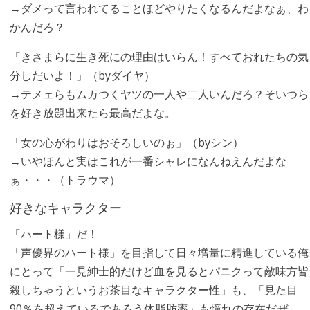
→ダメって言われてることほどやりたくなるんだよなぁ、わ
かんだろ？
「きさまらに生き死にの理由はいらん！すべておれたちの気
分しだいよ！」（byダイヤ）
→テメェらもムカつくヤツの一人や二人いんだろ？そいつら
を好き放題出来たら最高だよな。
「女の心がわりはおそろしいのぉ」（byシン）
→いやほんと実はこれが一番シャレになんねえんだよな
ぁ・・・（トラウマ）
好きなキャラクター
「ハート様」だ！
「声優界のハート様」を目指して日々増量に精進している俺
にとって「一見紳士的だけど血を見るとパニクって敵味方皆
殺しちゃうというお茶目なキャラクター性」も、「見た目
90％を超えているであろう体脂肪率」も憧れの存在だぜ。