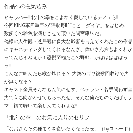
作品への意気込み
ヒャッハー!! 北斗の拳をこよなく愛しているテメェら!!
今回KING軍四重臣の“隈取野郎”こと「ダイヤ」をはじめ、
数多くの雑魚を演じさせて頂いた間宮康弘だ。
俺様の人生観・芝居観に多大な影響を与えてくれたこの作品
にキャスティングしてくれるなんざ、偉いさん方もよくわか
ってんじゃねぇか！恐悦至極だこの野郎、がはははははっ
っ!!
こんなに叫んだら喉が壊れる？ 大勢のガヤ複数回収録で声
が無くなる？
キャスト全員そんなもん気にせず、ベテラン・若手問わず全
力で立ち向かわせてもらったぜ。そんな俺たちのくたばりザ
マ、観て聴いて楽しんでくれよな!!
「北斗の拳」のお気に入りのセリフ
「なおさらその種モミを食いたくなったぜ」（byスペード）