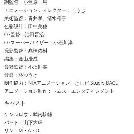
副監督：小笠原一馬
アニメーションディレクター：こうじ
美術監督：青井孝、清水稚子
色彩設計：田中美穂
CG監督：池田晋治
CGスーパーバイザー：小石川淳
撮影監督：髙橋佑樹
編集：金山慶成
音響監督：小沼則義
音楽：林ゆうき
制作協力：NIAアニメーション、きしだ Studio BACU
アニメーション制作：トムス・エンタテインメント
キャスト
ケンシロウ：武内駿輔
バット：山下大輝
リン：M・A・O