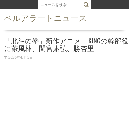
S
k
ベルアラートニュース
i
p
t
o
「北斗の拳」新作アニメ KINGの幹部役
c
に茶風林、間宮康弘、勝杏里
o
n
2026年4月15日
t
e
n
t