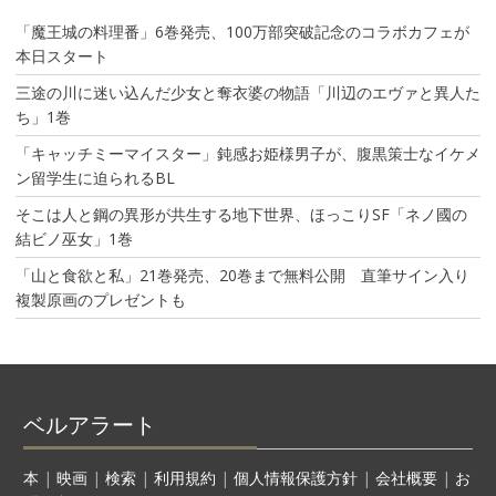
「魔王城の料理番」6巻発売、100万部突破記念のコラボカフェが
本日スタート
三途の川に迷い込んだ少女と奪衣婆の物語「川辺のエヴァと異人た
ち」1巻
「キャッチミーマイスター」鈍感お姫様男子が、腹黒策士なイケメ
ン留学生に迫られるBL
そこは人と鋼の異形が共生する地下世界、ほっこりSF「ネノ國の
結ビノ巫女」1巻
「山と食欲と私」21巻発売、20巻まで無料公開 直筆サイン入り
複製原画のプレゼントも
ベルアラート
本
|
映画
|
検索
|
利用規約
|
個人情報保護方針
|
会社概要
|
お