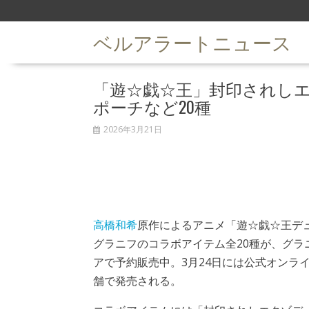
S
k
ベルアラートニュース
i
p
t
「遊☆戯☆王」封印されし
o
c
ポーチなど20種
o
n
2026年3月21日
t
e
n
t
高橋和希
原作によるアニメ「遊☆戯☆王デ
グラニフのコラボアイテム全20種が、グラ
アで予約販売中。3月24日には公式オンラ
舗で発売される。