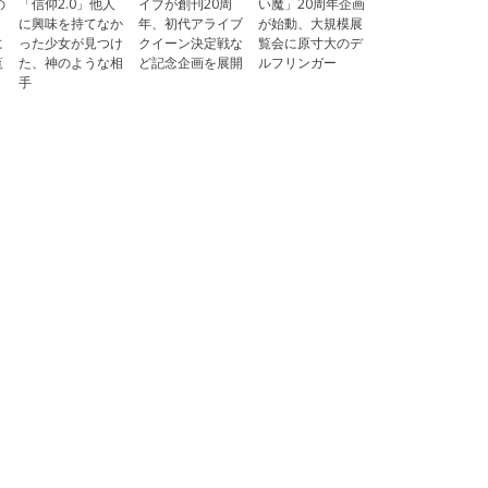
の
「信仰2.0」他人
イブが創刊20周
い魔」20周年企画
に興味を持てなか
年、初代アライブ
が始動、大規模展
に
った少女が見つけ
クイーン決定戦な
覧会に原寸大のデ
覧
た、神のような相
ど記念企画を展開
ルフリンガー
手