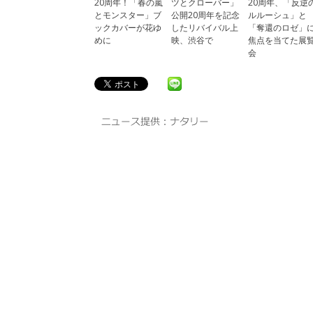
20周年！「春の嵐
ツとクローバー」
20周年、「反逆
とモンスター」ブ
公開20周年を記念
ルルーシュ」と
ックカバーが花ゆ
したリバイバル上
「奪還のロゼ」
めに
映、渋谷で
焦点を当てた展
会