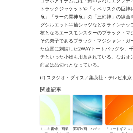
コラボアイテムには「封印されしエクゾデ
トラックジャケットや「オベリスクの巨神
竜」「ラーの翼神竜」の「三幻神」の線画
グシルエット半袖シャツなどをラインナップ
核となるエースモンスターのブラック・マ
その弟子であるブラック・マジシャン・ガ
た位置に刺繍した2WAYトートバッグや、
チといった小物も用意されている。なおオ
商品は品切れとなっている。
(c) スタジオ・ダイス／集英社・テレビ東京・
関連記事
ミユキ蜜蜂、画業
実写映画「ハチミ
「コードギアス