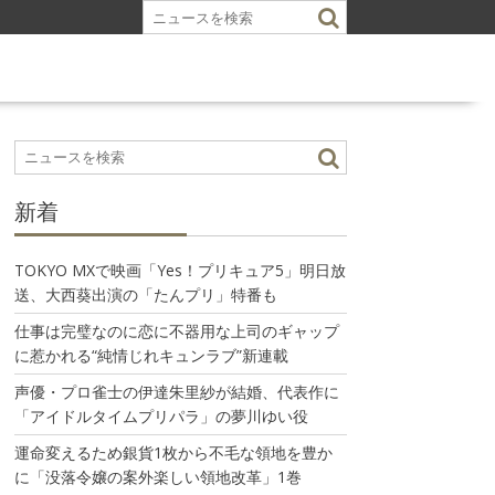
新着
TOKYO MXで映画「Yes！プリキュア5」明日放
送、大西葵出演の「たんプリ」特番も
仕事は完璧なのに恋に不器用な上司のギャップ
に惹かれる“純情じれキュンラブ”新連載
声優・プロ雀士の伊達朱里紗が結婚、代表作に
「アイドルタイムプリパラ」の夢川ゆい役
運命変えるため銀貨1枚から不毛な領地を豊か
に「没落令嬢の案外楽しい領地改革」1巻