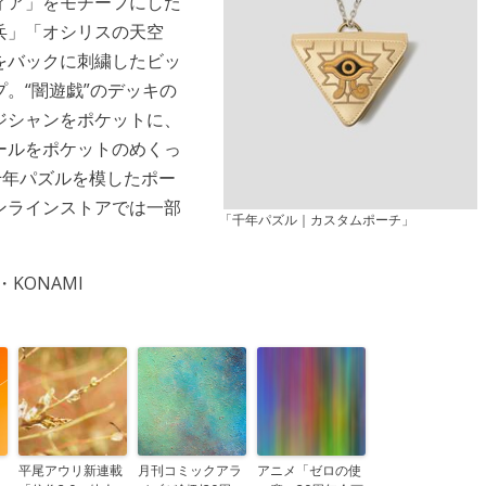
ィア」をモチーフにした
兵」「オシリスの天空
をバックに刺繍したビッ
。“闇遊戯”のデッキの
ジシャンをポケットに、
ールをポケットのめくっ
千年パズルを模したポー
ンラインストアでは一部
「千年パズル｜カスタムポーチ」
KONAMI
」
平尾アウリ新連載
月刊コミックアラ
アニメ「ゼロの使