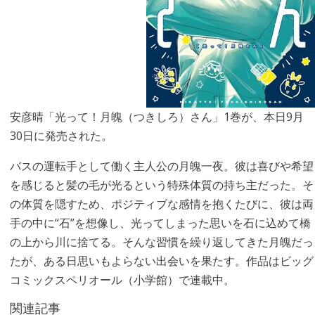
安彦晴「光って！月魄（つきしろ）さん」1巻が、本日9月
30日に発売された。
バスの運転手として働く主人公の月魄一夜。彼は喜びや希望
を感じると髪の毛が光るという特殊体質の持ち主だった。そ
の体質を隠すため、ポジティブな感情を抱くたびに、彼は両
手の中に“石”を想像し、光ってしまった思いを石に込めて橋
の上から川に捨てる。そんな習慣を繰り返してきた月魄だっ
たが、ある日思いもよらない出会いを果たす。作品はビッグ
コミックスペリオール（小学館）で連載中。
関連記事