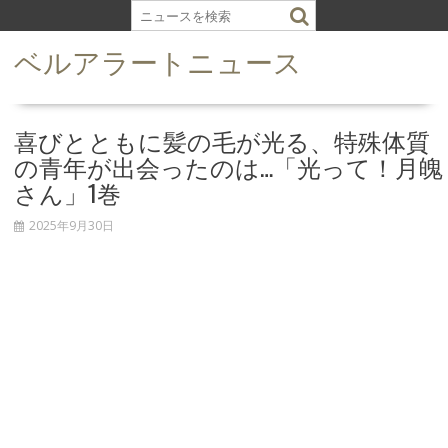
S
k
ベルアラートニュース
i
p
t
o
喜びとともに髪の毛が光る、特殊体質
c
の青年が出会ったのは…「光って！月魄
o
さん」1巻
n
t
2025年9月30日
e
n
t