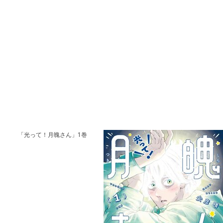
「光って！月魄さん」1巻