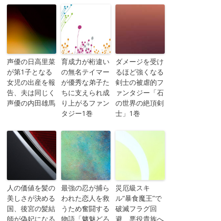
声優の日高里菜
育成力が桁違い
ダメージを受け
が第1子となる
の無名テイマー
るほど強くなる
女児の出産を報
が優秀な弟子た
剣士の被虐的フ
告、夫は同じく
ちに支えられ成
ァンタジー「石
声優の内田雄馬
り上がるファン
の世界の絶頂剣
タジー1巻
士」1巻
人の価値を髪の
最強の忍が捕ら
災厄級スキ
美しさが決める
われた恋人を救
ル“暴食魔王”で
国、後宮の髪結
うため奮闘する
破滅フラグ回
師が偽妃になる
物語「魑魅どろ
避、悪役貴族へ