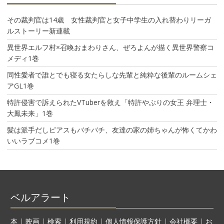
その裁判官は14歳 女性裁判官と女子中学生の入れ替わりリーガ
ルストーリー新連載
異世界エルフ村×召喚おまわりさん、ぜろよんが描く異世界警察コ
メディ1巻
同性愛者で誰とでも寝る女たらしな先輩と純粋な後輩のルームシェ
アGL1巻
特許侵害で訴えられたVTuberを救え「特許やぶりの女王 弁理士・
大鳳未来」1巻
髪は派手だしピアスもバチバチ、友達の家の姉ちゃんが怖くてかわ
いいラブコメ1巻
ベルアラート
本
|
映画
|
検索
|
利用規約
|
個人情報保護方針
|
会社概要
|
お