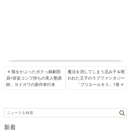
投
猫をかぶったボクっ娘劇団
魔法を消してしまう忌み子＆呪
稿
員×容姿コンプ持ちの美人塾講
われた王子のラブファンタジー
ナ
師、ヨドカワの新作単行本
「プリエールキス」1巻
ビ
ゲ
ー
シ
ョ
ン
新着