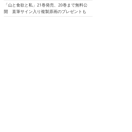
「山と食欲と私」21巻発売、20巻まで無料公
開 直筆サイン入り複製原画のプレゼントも