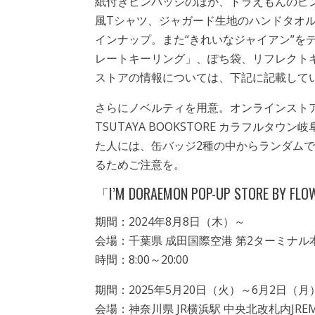
紙付きピンバッジのほか、ドラえもんのピ
風Tシャツ、ジャガード生地のハンドタオ
インナップ。また“きれいなジャイアン”を
レートキーリング」、ぽち袋、リフレクト
ストアの情報については、下記に記載して
さらにノベルティを用意。オンラインストア
TSUTAYA BOOKSTORE カラフルタ
た人には、缶バッジ2種の中からランダム
るためご注意を。
「I’M DORAEMON POP-UP STORE BY FL
期間：2024年8月8日（木）～
会場：千葉県 成田国際空港 第2ターミナ
時間：8:00～20:00
期間：2025年5月20日（火）～6月2日（月
会場：神奈川県 JR横浜駅 中央北改札内JREMA