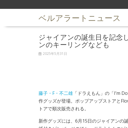
S
k
ベルアラートニュース
i
p
t
ジャイアンの誕生日を記念
o
c
ンのキーリングなども
o
n
2025年5月31日
t
e
n
t
藤子・F・不二雄
「ドラえもん」の「I’m D
作グッズが登場。ポップアップストアとFlow
トアで順次販売される。
新作グッズには、6月15日のジャイアンの