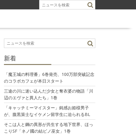
新着
「魔王城の料理番」6巻発売、100万部突破記念
のコラボカフェが本日スタート
三途の川に迷い込んだ少女と奪衣婆の物語「川
辺のエヴァと異人たち」1巻
「キャッチミーマイスター」鈍感お姫様男子
が、腹黒策士なイケメン留学生に迫られるBL
そこは人と鋼の異形が共生する地下世界、ほっ
こりSF「ネノ國の結ビノ巫女」1巻