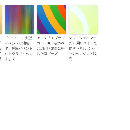
「BLEACH」大型
アニメ「モブサイ
デジモンテイマー
プ
イベントが池袋
コ100 III」モブや
ズ20周年ストアで
あ
で、体験イベント
霊幻が陰陽師に扮
描き下ろしTシャ
下
からクラブイベン
した新グッズ
ツやペンダント販
種
トまで
売