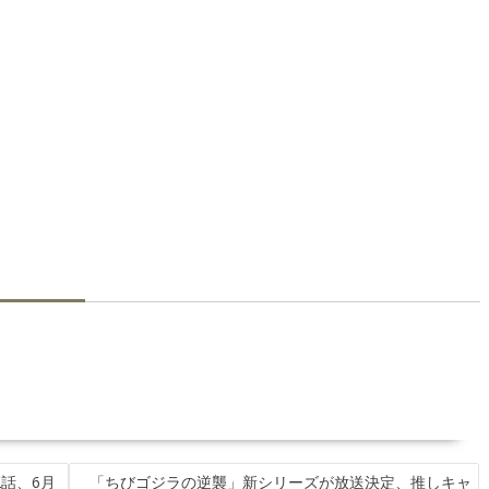
話、6月
「ちびゴジラの逆襲」新シリーズが放送決定、推しキャ