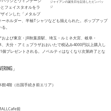
ンバッジとヴィンテージ
ジャイアンの誕生日を記念したピンバッ
ジ
ルとフェイスタオルをラ
デザインした「メタルプ
キーホルダー、半袖Tシャツなども揃えられた。ポップアップ
いる。
および東京・JR秋葉原駅、埼玉・ルミネ大宮、岐阜・
ウン岐阜、大分・アミュプラザおおいたで税込み4000円以上購入し
で1個プレゼントされる。ノベルティはなくなり次第終了とな
OWERING」
ル本館4階（出国手続き前エリア）
）
LLCafe前