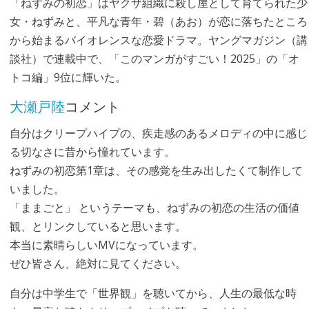
「ねずみの初恋」はヤクザ組織に殺し屋として育てられた少
女・ねずみと、平凡な青年・碧（あお）が恋に落ちたところ
から始まるバイオレンスな恋愛ドラマ。ヤングマガジン（講
談社）で連載中で、「このマンガがすごい！2025」の「オ
トコ編」9位に輝いた。
大瀬戸陸
コメント
自分はクリープハイプの、疾走感のあるメロディの中に感じ
る切なさに昔から憧れています。
ねずみの初恋第1章は、その感覚を生み出したくて制作して
いました。
「ままごと」 というテーマも、ねずみの初恋の生活の価値
観、とリンクしていると思います。
本当に素晴らしいMVになっています。
ぜひ皆さん、絶対に見てください。
自分は中学生で「世界観」を聴いてから、人生の最低な時