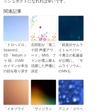
ッシュポテトになれれば幸いです。
関連記事
「ドロヘドロ」
石田彰が「第二
「鎧真伝サムラ
Season2、
十回 声優アワ
イトルーパー」
ED「Return ト
ード」MVS、フ
十勇士の私服姿
ゥ 頭」のMV
ァンが選ぶ最も
が公開に、「サ
カイマンが本当
活躍した声優に
ムライソウル」
の顔を取り戻す
決定
のMVも
「イキヅライ
「ヴィジラン
アニメ「コウペ