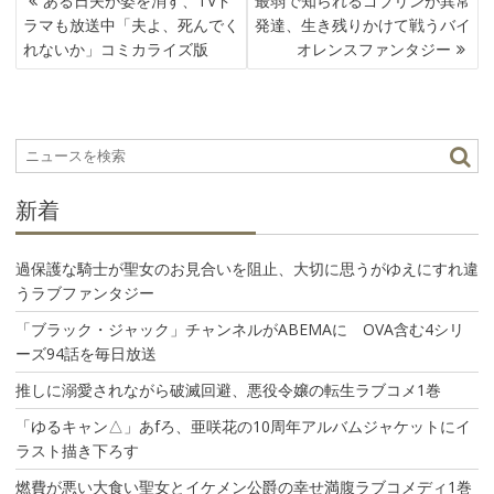
ある日夫が姿を消す、TVド
最弱で知られるゴブリンが異常
稿
ラマも放送中「夫よ、死んでく
発達、生き残りかけて戦うバイ
ナ
れないか」コミカライズ版
オレンスファンタジー
ビ
ゲ
ー
シ
ョ
ン
新着
過保護な騎士が聖女のお見合いを阻止、大切に思うがゆえにすれ違
うラブファンタジー
「ブラック・ジャック」チャンネルがABEMAに OVA含む4シリ
ーズ94話を毎日放送
推しに溺愛されながら破滅回避、悪役令嬢の転生ラブコメ1巻
「ゆるキャン△」あfろ、亜咲花の10周年アルバムジャケットにイ
ラスト描き下ろす
燃費が悪い大食い聖女とイケメン公爵の幸せ満腹ラブコメディ1巻