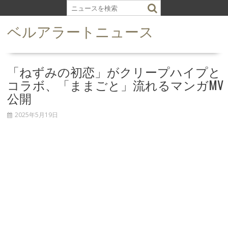
S
k
ベルアラートニュース
i
p
t
o
「ねずみの初恋」がクリープハイプと
c
コラボ、「ままごと」流れるマンガMV
o
公開
n
t
2025年5月19日
e
n
t