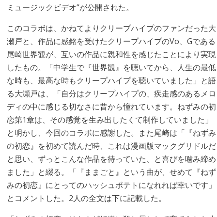
ミュージックビデオ“が公開された。
このコラボは、かねてよりクリープハイプのファンだった大
瀬戸と、作品に感銘を受けたクリープハイプのVo、Gである
尾崎世界観が、互いの作品に親和性を感じたことにより実現
したもの。「中学生で『世界観』を聴いてから、人生の最低
な時も、最高な時もクリープハイプを聴いていました」と語
る大瀬戸は、「自分はクリープハイプの、疾走感のあるメロ
ディの中に感じる切なさに昔から憧れています。ねずみの初
恋第1章は、その感覚を生み出したくて制作していました」
と明かし、今回のコラボに感謝した。また尾崎は「『ねずみ
の初恋』を初めて読んだ時、これは漫画版マックグリドルだ
と思い、ずっとこんな作品を待っていた、と喜びを噛み締め
ました」と綴る。「『ままごと』という曲が、せめて『ねず
みの初恋』にとってのハッシュポテトになれれば幸いです」
とコメントした。2人の全文は下に記載した。