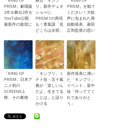
「KING OF
舞台「キンプ
「KING OF
PRISM」劇場版
リ」新作デュオ
PRISM」を観て
2作＆舞台2作を
ショーに
ください！大歓
YouTube公開、
PRISM.1の再現
声に包まれた再
最新作の復習に
も！青葉譲「見
始動発表、菱田
どころは全部」
正和監督の思い
「KING OF
「キンプリ」ミ
新作発表に沸い
PRISM」日本ア
ナト役・五十嵐
た「キンプリ」
ニメ初の
雅が「楽しいん
イベント、畠中
SCREENX上
だよ、生きてる
祐「待っててく
映、その裏側
ことは」と語り
れてありがと
かける
う」