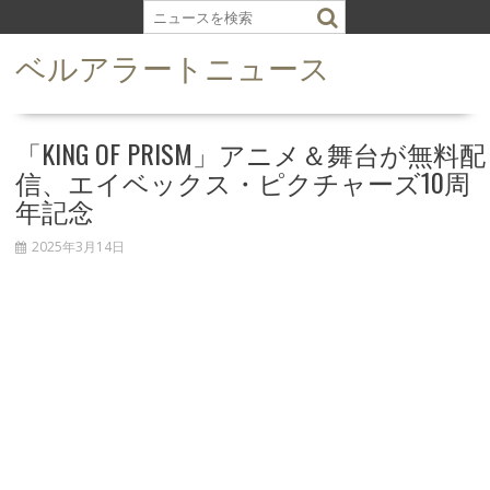
S
k
ベルアラートニュース
i
p
t
o
「KING OF PRISM」アニメ＆舞台が無料配
c
信、エイベックス・ピクチャーズ10周
o
年記念
n
t
2025年3月14日
e
n
t