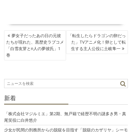
投
夢女子だったあの日の元彼
「転生したらドラゴンの卵だっ
稿
たちが現れた、黒歴史ラブコメ
た」TVアニメ化！卵として転
ナ
「白雪友芽とn人の夢彼氏」1
生する主人公役に土岐隼一
ビ
巻
ゲ
ー
シ
ョ
ン
新着
「株式会社マジルミエ」第2期、無戸籍で経歴不明の謎多き男・真
尾笑役に白井悠介
少女が民間の刑務所からの脱獄を目指す「脱獄のカザリヤ」シーモ