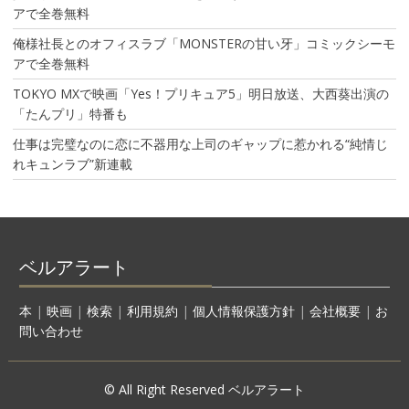
アで全巻無料
俺様社長とのオフィスラブ「MONSTERの甘い牙」コミックシーモ
アで全巻無料
TOKYO MXで映画「Yes！プリキュア5」明日放送、大西葵出演の
「たんプリ」特番も
仕事は完璧なのに恋に不器用な上司のギャップに惹かれる“純情じ
れキュンラブ”新連載
ベルアラート
本
|
映画
|
検索
|
利用規約
|
個人情報保護方針
|
会社概要
|
お
問い合わせ
© All Right Reserved ベルアラート