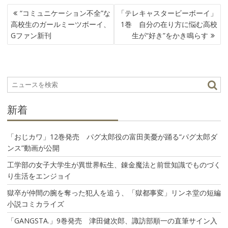
投
“コミュニケーション不全”な
「テレキャスタービーボーイ」
稿
高校生のガールミーツボーイ、
1巻 自分の在り方に悩む高校
ナ
Gファン新刊
生が“好き”をかき鳴らす
ビ
ゲ
ー
シ
ョ
ン
新着
「おじカワ」12巻発売 パグ太郎役の富田美憂が踊る“パグ太郎ダ
ンス”動画が公開
工学部の女子大学生が異世界転生、錬金魔法と前世知識でものづく
り生活をエンジョイ
獄卒が仲間の腕を奪った犯人を追う、「獄都事変」リンネ堂の短編
小説コミカライズ
「GANGSTA.」9巻発売 津田健次郎、諏訪部順一の直筆サイン入