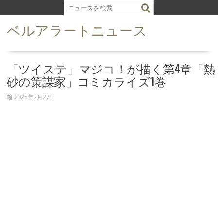
S
k
ベルアラートニュース
i
p
t
o
「ツイステ」マジコ！が描く第4章「熱
c
砂の策謀家」コミカライズ1巻
o
n
2025年2月27日
t
e
n
t