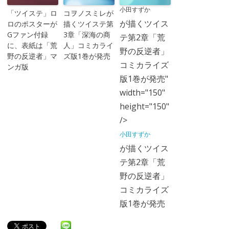
小田すずか
「ツイステ」ロ
コヲノスミレが
が描くツイス
ロのポスターが
描くツイステ第
Gファン付録
3章「深海の商
テ第2章「荒
に、表紙は「荒
人」コミカライ
野の反逆者」
野の反逆者」マ
ズ版1巻が発売
コミカライズ
ンガ版
版1巻が発売"
width="150"
height="150"
/>
小田すずか
が描くツイス
テ第2章「荒
野の反逆者」
コミカライズ
版1巻が発売