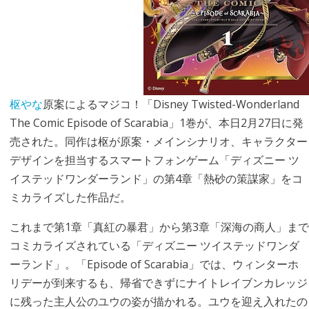
枢やな
原案によるマジコ！「Disney Twisted-Wonderland
The Comic Episode of Scarabia」1巻が、本日2月27日に発
売された。同作は枢が原案・メインシナリオ、キャラクター
デザインを担当するスマートフォンゲーム「ディズニー ツ
イステッドワンダーランド」の第4章「熱砂の策謀家」をコ
ミカライズした作品だ。
これまで第1章「真紅の暴君」から第3章「深海の商人」まで
コミカライズされている「ディズニー ツイステッドワンダ
ーランド」。「Episode of Scarabia」では、ウィンターホ
リデーが到来するも、帰省できずにナイトレイブンカレッジ
に残った主人公のユウの姿が描かれる。ユウを迎え入れたの