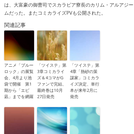
は、大富豪の御曹司でスカラビア寮長のカリム・アルアジー
ムだった。またコミカライズPVも公開された。
関連記事
アニメ「ブルー
「ツイステ」第
「ツイステ」第
ロック」の展覧
3章コミカライ
4章「熱砂の策
会、4月より池
ズ＆4コマがG
謀家」コミカラ
袋で開催 第1
ファンで完結、
イズ決定、単行
期から「エピ
最終巻は10月
本が来年2月に
凪」までを網羅
27日発売
発売