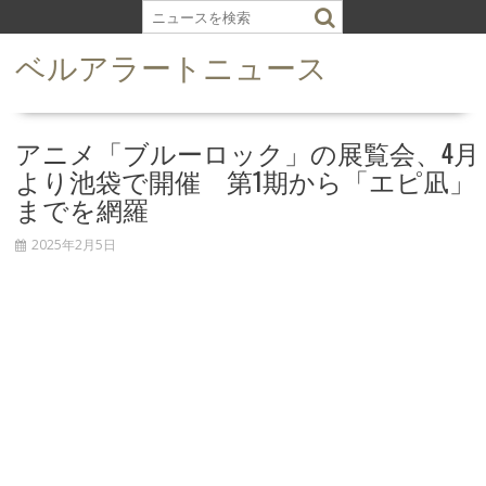
S
k
ベルアラートニュース
i
p
t
o
アニメ「ブルーロック」の展覧会、4月
c
より池袋で開催 第1期から「エピ凪」
o
までを網羅
n
t
2025年2月5日
e
n
t