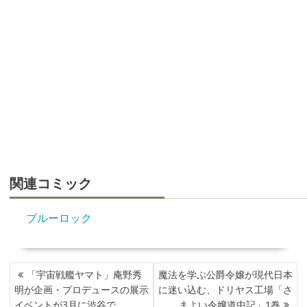
関連コミック
ブルーロック
投
「宇宙戦艦ヤマト」庵野秀
魔法を学ぶ公爵令嬢が現代日本
稿
明が企画・プロデュースの展示
に迷い込む、ドリヤス工場「さ
ナ
イベントが3月に渋谷で
まよい令嬢道中記」1巻