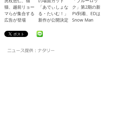
虎杖悠仁、猫
の場面カット
「ブルーロッ
猫、越前リョー
「あでぃしょな
ク」第2期の新
マらが集合する
る・たいむ！」
PV到着、EDは
広告が登場
新作が公開決定
Snow Man