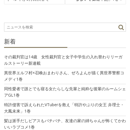
ビ
ゲ
ー
シ
ョ
ン
新着
その裁判官は14歳 女性裁判官と女子中学生の入れ替わりリーガ
ルストーリー新連載
異世界エルフ村×召喚おまわりさん、ぜろよんが描く異世界警察コ
メディ1巻
同性愛者で誰とでも寝る女たらしな先輩と純粋な後輩のルームシェ
アGL1巻
特許侵害で訴えられたVTuberを救え「特許やぶりの女王 弁理士・
大鳳未来」1巻
髪は派手だしピアスもバチバチ、友達の家の姉ちゃんが怖くてかわ
いいラブコメ1巻