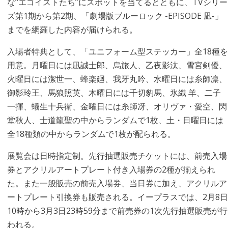
な“エゴイストたち”にスポットを当てるとともに、TVシリー
ズ第1期から第2期、「劇場版ブルーロック -EPISODE 凪-」
までを網羅した内容が届けられる。
入場者特典として、「ユニフォーム型ステッカー」全18種を
用意。月曜日には凪誠士郎、烏旅人、乙夜影汰、雪宮剣優、
火曜日には潔世一、蜂楽廻、我牙丸吟、水曜日には糸師凛、
御影玲王、馬狼照英、木曜日には千切豹馬、氷織 羊、二子
一揮、蟻生十兵衛、金曜日には糸師冴、オリヴァ・愛空、閃
堂秋人、士道龍聖の中からランダムで1枚、土・日曜日には
全18種類の中からランダムで1枚が配られる。
展覧会は日時指定制。先行抽選販売チケットには、前売入場
券とアクリルアートプレート付き入場券の2種が揃えられ
た。また一般販売の前売入場券、当日券に加え、アクリルア
ートプレート引換券も販売される。イープラスでは、2月8日
10時から3月3日23時59分まで前売券の1次先行抽選販売が行
われる。