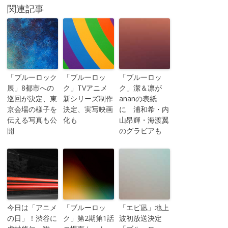
関連記事
「ブルーロック
「ブルーロッ
「ブルーロッ
展」8都市への
ク」TVアニメ
ク」潔＆凛が
巡回が決定、東
新シリーズ制作
ananの表紙
京会場の様子を
決定、実写映画
に 浦和希・内
伝える写真も公
化も
山昂輝・海渡翼
開
のグラビアも
今日は「アニメ
「ブルーロッ
「エピ凪」地上
の日」！渋谷に
ク」第2期第1話
波初放送決定