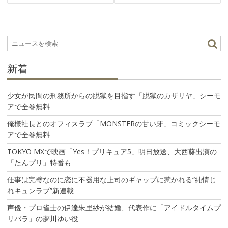
ビ
ゲ
ー
シ
ョ
ン
新着
少女が民間の刑務所からの脱獄を目指す「脱獄のカザリヤ」シーモ
アで全巻無料
俺様社長とのオフィスラブ「MONSTERの甘い牙」コミックシーモ
アで全巻無料
TOKYO MXで映画「Yes！プリキュア5」明日放送、大西葵出演の
「たんプリ」特番も
仕事は完璧なのに恋に不器用な上司のギャップに惹かれる“純情じ
れキュンラブ”新連載
声優・プロ雀士の伊達朱里紗が結婚、代表作に「アイドルタイムプ
リパラ」の夢川ゆい役