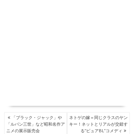
投
「ブラック・ジャック」や
ネトゲの嫁＝同じクラスのヤン
稿
「ルパン三世」など昭和名作ア
キー！ネットとリアルが交錯す
ナ
ニメの展示販売会
る“ピュアBL”コメディ