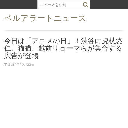
S
k
ベルアラートニュース
i
p
t
o
今日は「アニメの日」！渋谷に虎杖悠
c
仁、猫猫、越前リョーマらが集合する
o
広告が登場
n
t
2024年10月22日
e
n
t