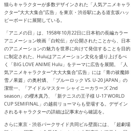
猫らキャラクターが多数デザインされた「人気アニメキャラ
クター“大大大集合”広告」を東京・渋谷駅にある道玄坂ハッ
ピーボードに展開している。
「アニメの日」は、1958年10月22日に日本初の長編カラー
アニメーション映画「白蛇伝」が公開されたことから、日本
のアニメーションの魅力を世界に向けて発信することを目的
に制定された。Huluはアニメーション文化を盛り上げるべ
く「BIG LOVE ANIME Hulu」をテーマに広告を展開。「人
気アニメキャラクター“大大大集合”広告」には「青の祓魔師
雪ノ果篇」の奥村燐、「ブルーロック VS. U-20 JAPAN」の
潔世一、「アイドルマスター シャイニーカラーズ 2nd
season」の櫻木真乃、「新テニスの王子様 U-17 WORLD
CUP SEMIFINAL」の越前リョーマらも登場する。デザイン
されるキャラクターの詳細は記事末から確認を。
さらに東京・渋谷パークサイド共同ビル壁面には、「超劇場