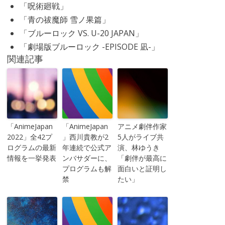
「呪術廻戦」
「青の祓魔師 雪ノ果篇」
「ブルーロック VS. U-20 JAPAN」
「劇場版ブルーロック -EPISODE 凪-」
関連記事
「AnimeJapan
「AnimeJapan
アニメ劇伴作家
2022」全42プ
」西川貴教が2
5人がライブ共
ログラムの最新
年連続で公式ア
演、林ゆうき
情報を一挙発表
ンバサダーに、
「劇伴が最高に
プログラムも解
面白いと証明し
禁
たい」