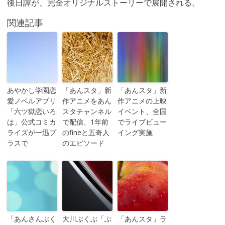
後日譚が、完全オリジナルストーリーで展開される。
関連記事
あやかし学園恋
「あんスタ」新
「あんスタ」新
愛ノベルアプリ
作アニメをあん
作アニメの上映
「六ツ獄恋いろ
スタチャンネル
イベント、全国
は」公式コミカ
で配信、1年前
でライブビュー
ライズが一迅プ
のfineと五奇人
イング実施
ラスで
のエピソード
「あんさんぶく
大川ぶくぶ「ぶ
「あんスタ」ラ