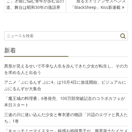
こ」才能に悩む青年が歩む芸の
巡るエイリアンサスペンス
ナ
道、舞台は昭和30年の落語界
「BlackSheep」Kiss新連載
ビ
ゲ
ー
シ
ョ
ン
新着
異形が見えるせいで不幸な人生を歩んできた少女が転生し、その力
を求める人と出会う
アニメ「ぷにるんず ぷに4」は10月4日に放送開始、ビジュアルに
ぷにるんずが大集合
「魔王城の料理番」6巻発売、100万部突破記念のコラボカフェが
本日スタート
三途の川に迷い込んだ少女と奪衣婆の物語「川辺のエヴァと異人た
ち」1巻
「キャッチミーマイスター」鈍感お姫様男子が、腹黒策士なイケメ