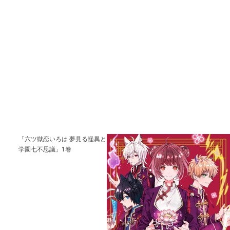
「六ツ獄恋いろは 夢見る怪異と
学園七不思議」1巻