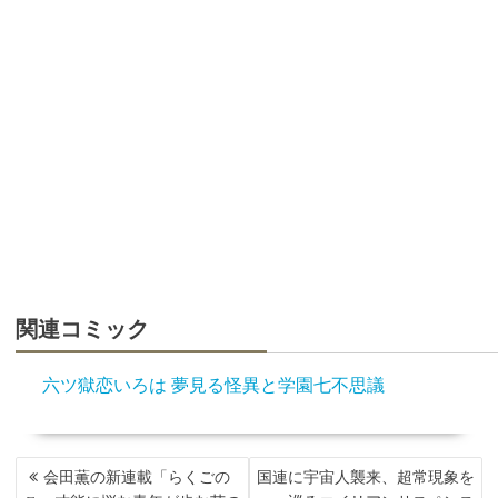
関連コミック
六ツ獄恋いろは 夢見る怪異と学園七不思議
投
会田薫の新連載「らくごの
国連に宇宙人襲来、超常現象を
稿