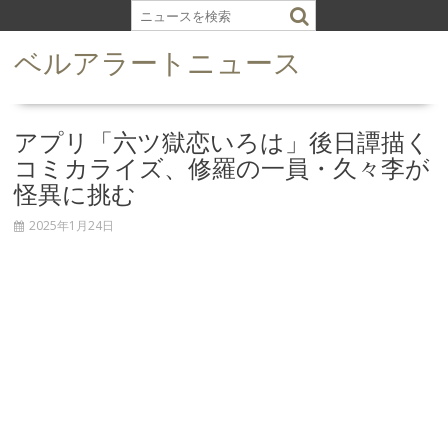
S
k
ベルアラートニュース
i
p
t
o
アプリ「六ツ獄恋いろは」後日譚描く
c
コミカライズ、修羅の一員・久々李が
o
怪異に挑む
n
t
2025年1月24日
e
n
t