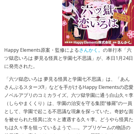
Happy Elements原案・監修による
さんかく。
の単行本「六
ツ獄恋いろは 夢見る怪異と学園七不思議」が、本日1月24日
に発売された。
「六ツ獄恋いろは 夢見る怪異と学園七不思議」は、「あん
さんぶるスターズ!!」などを手がけるHappy Elementsの恋愛
ノベルアプリのコミカライズ。六ツ獄学園に通う白山久々李
（しらやまくくり）は、学園の治安を守る集団“修羅”の一員
として、学園で起こる不思議な現象を探っていた。奇妙な面
を被せられた怪異に次々と遭遇する久々李。どうやら怪異た
ちは久々李を狙っているようで……。アプリゲームの物語の