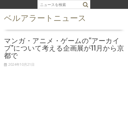
S
k
ベルアラートニュース
i
p
t
o
マンガ・アニメ・ゲームの“アーカイ
c
ブ”について考える企画展が11月から京
o
都で
n
t
2024年10月21日
e
n
t