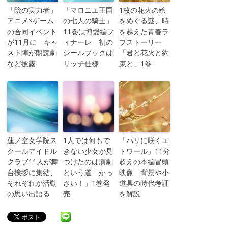
「陰の実力者」
「マロニエ王国
1枚の花火の絵
アニメ×ゲーム
の七人の騎士」
をめぐる謎、時
の合同イベント
11巻は博愛編フ
を越えた青春ラ
が11月に キャ
ィナーレ 初の
ブストーリー
スト陣が朗読劇
シールブックは
「君と花火と約
など披露
リッチ仕様
束と」1巻
蓮ノ空女学院ス
1人では何もで
「パリに咲くエ
クールアイドル
きない少女が見
トワール」11分
クラブ11人が舞
つけたのは演劇
超えの本編冒頭
台挨拶に集結、
という道「かっ
映像 背景や小
それぞれが活動
さい！」1巻発
道具の時代考証
の思い出語る
売
を解説