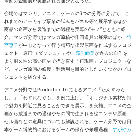
今回の企画展が実施される運びとなった。
会場ではマンガ、アニメ、ゲームの3つの分野に分けて、こ
れまでのアーカイブ事業の試みをパネル等で展示するほか、
商品の企画から製造までの過程を実際の“モノ”とともに紹
介。マンガ分野ではマンガ原稿や作画道具の展示のほか、
竹
宮惠子
が中心となって行う精巧な複製原画を作成するプロジ
ェクト「原画’（ダッシュ）」や、
萩岩睦美
が過去の自作を
より耐久性の高い画材で描き直す「再現画」プロジェクトな
ど、マンガ原画の修復・利活用を目的としたいくつかのプロ
ジェクトを紹介する。
アニメ分野ではProduction I.Gによるアニメ「たんすわら
し。」「わすれなぐも」を例に上げ、「オリジナル素材が持
つ魅力を間近に見ることができる展示」を実施。アニメの企
画から放送までの過程やその間で生まれる絵コンテや原画、
セル画などの道具についても解説される。ゲーム分野では日
本ゲーム博物館におけるゲームの保存や修理過程、
すがやみ