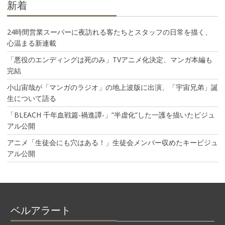
新着
24時間営業スーパーに夜訪れる客たちとスタッフの日常を描く、
心温まる新連載
「悪役のエンディングは死のみ」TVアニメ化決定、マンガ本編も
完結
小山宙哉が「マンガのラジオ」の地上波版に出演、「宇宙兄弟」誕
生について語る
「BLEACH 千年血戦篇-禍進譚-」“半虚化”した一護を描いたビジュ
アル公開
アニメ「生徒会にも穴はある！」生徒会メンバー収めたキービジュ
アル公開
ベルアラート