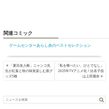
関連コミック
ゲームセンターあらし炎のベストセレクション
投
「夏目友人帳」ニャンコ先
「私を喰べたい、ひとでなし」
稿
生が紅葉と秋の味覚楽しむ新グ
2025年TVアニメ化！比名子役
ナ
ッズ5種
は上田麗奈
ビ
ゲ
ー
シ
ョ
ン