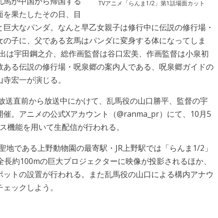
乱馬が中国から帰国する
TVアニメ「らんま1/2」第1話場面カット
面を果たしたその日、目
と巨大なパンダ。なんと早乙女親子は修行中に伝説の修行場・
女の子に、父である玄馬はパンダに変身する体になってしま
演出は宇田鋼之介、総作画監督は谷口宏美、作画監督は小泉初
数ある伝説の修行場・呪泉郷の案内人である、呪泉郷ガイドの
山寺宏一が演じる。
、放送直前から放送中にかけて、乱馬役の山口勝平、監督の宇
。アニメの公式Xアカウント（@ranma_pr）にて、10月5
ペース機能を用いて生配信が行われる。
の聖地である上野動物園の最寄駅・JR上野駅では「らんま1/2」
全長約100mの巨大プロジェクターに映像が投影されるほか、
ポットの設置が行われる。また乱馬役の山口による構内アナウ
チェックしよう。