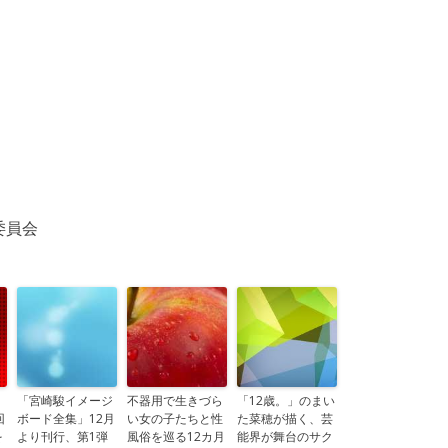
委員会
「宮崎駿イメージ
不器用で生きづら
「12歳。」のまい
回
ボード全集」12月
い女の子たちと性
た菜穂が描く、芸
を
より刊行、第1弾
風俗を巡る12カ月
能界が舞台のサク