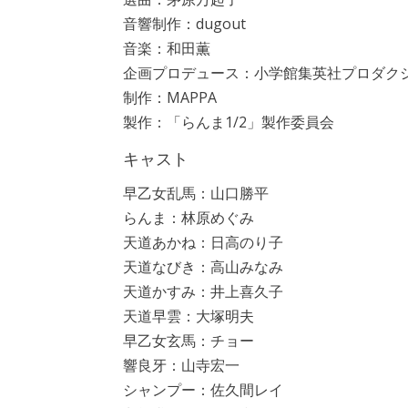
音響制作：dugout
音楽：和田薫
企画プロデュース：小学館集英社プロダク
制作：MAPPA
製作：「らんま1/2」製作委員会
キャスト
早乙女乱馬：山口勝平
らんま：林原めぐみ
天道あかね：日高のり子
天道なびき：高山みなみ
天道かすみ：井上喜久子
天道早雲：大塚明夫
早乙女玄馬：チョー
響良牙：山寺宏一
シャンプー：佐久間レイ