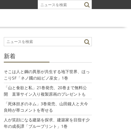
新着
そこは人と鋼の異形が共生する地下世界、ほっ
こりSF「ネノ國の結ビノ巫女」1巻
「山と食欲と私」21巻発売、20巻まで無料公
開 直筆サイン入り複製原画のプレゼントも
「死体担ぎのネム」3巻発売、山田鐘人と大今
良時が帯コメントを寄せる
人が笑顔になる建築を探求、建築家を目指す少
年の成長譚「ブループリント」1巻