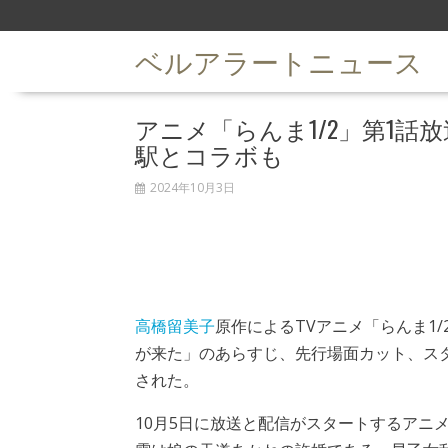
S
k
ベルアラートニュース
i
p
t
アニメ「らんま1/2」第1
o
c
駅とコラボも
o
n
2024年10月3日
t
e
n
t
高橋留美子
原作によるTVアニメ「らんま1/
が来た」のあらすじ、先行場面カット、ス
された。
10月5日に放送と配信がスタートするアニメ