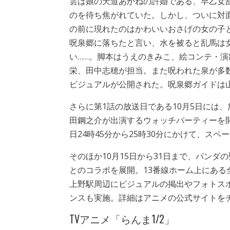
雲は娘の天道あかねの許婚である、早乙女
のを待ち焦がれていた。しかし、ついに対
の前に現れたのはかわいいおさげの女の子
呪泉郷に落ちたと言い、水を被ると乱馬は
い……。脚本はうえのきみこ、絵コンテ・
栄、田中志穂が担当。また呪われた泉が多
ビジュアルが公開された。呪泉郷ガイドは
さらに第1話の放送日である10月5日には
田鋼之介が出演するウォッチパーティーを開催
日24時45分から25時30分にかけて、ス
そのほか10月15日から31日まで、パンダ
とのコラボを展開。13番線ホーム上にある
上野駅周辺にビジュアルの掲出やフォトス
ンスも実施。詳細はアニメの公式サイトを
TVアニメ「らんま1/2」