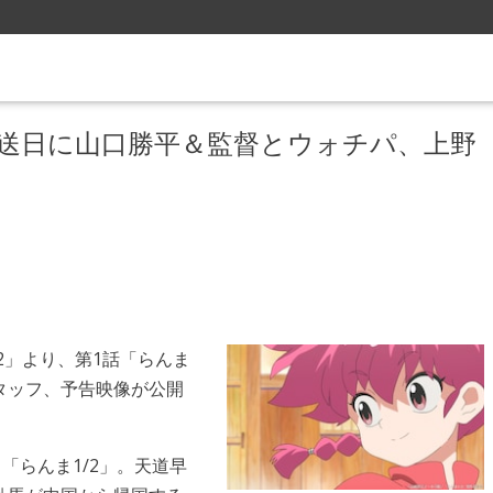
話放送日に山口勝平＆監督とウォチパ、上野
2」より、第1話「らんま
タッフ、予告映像が公開
「らんま1/2」。天道早