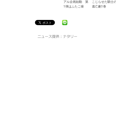
アル企画始動 第
こじらせた騎士
1弾はふたご座
逃亡劇1巻