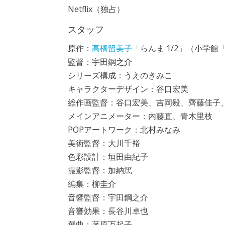
Netflix（独占）
スタッフ
原作：
高橋留美子
「らんま 1/2」（小学
監督：宇田鋼之介
シリーズ構成：うえのきみこ
キャラクターデザイン：谷口宏美
総作画監督：谷口宏美、吉岡毅、齊藤佳子
メインアニメーター：内藤直、青木里枝
POPアートワーク：北村みなみ
美術監督：大川千裕
色彩設計：垣田由紀子
撮影監督：加納篤
編集：柳圭介
音響監督：宇田鋼之介
音響効果：長谷川卓也
選曲：茅原万起子