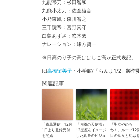
九能帯刀：杉田智和
九能小太刀：佐倉綾音
小乃東風：森川智之
三千院帝：宮野真守
白鳥あずさ：悠木碧
ナレーション：緒方賢一
※日高のり子の高ははしご高が正式表記。
(c)
高橋留美子
・小学館/「らんま1/2」製作
関連記事
「森薫通信」12月
「お隣の天使様」
「聖女やめる
1日より登録受付
12星座をイメージ
わ！」ループ12
を開始
した真昼のビジュ
目の聖女と初恋