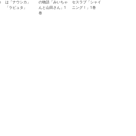
の
は「ナウシカ」
の物語「みいちゃ
セスラブ「シャイ
「ラピュタ」
んと山田さん」1
ニング！」1巻
巻