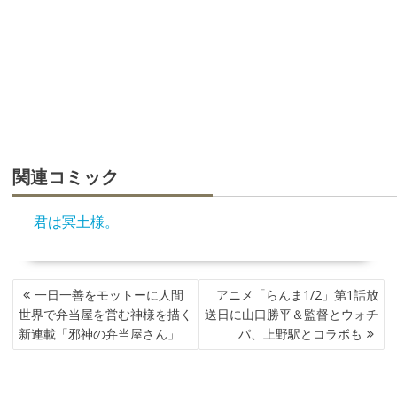
関連コミック
君は冥土様。
投
一日一善をモットーに人間
アニメ「らんま1/2」第1話放
稿
世界で弁当屋を営む神様を描く
送日に山口勝平＆監督とウォチ
ナ
新連載「邪神の弁当屋さん」
パ、上野駅とコラボも
ビ
ゲ
ー