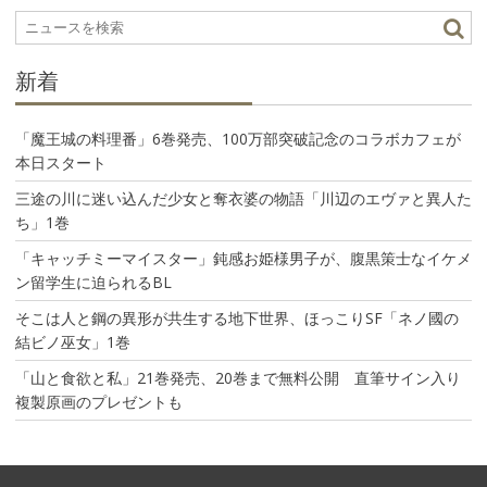
シ
ョ
ン
新着
「魔王城の料理番」6巻発売、100万部突破記念のコラボカフェが
本日スタート
三途の川に迷い込んだ少女と奪衣婆の物語「川辺のエヴァと異人た
ち」1巻
「キャッチミーマイスター」鈍感お姫様男子が、腹黒策士なイケメ
ン留学生に迫られるBL
そこは人と鋼の異形が共生する地下世界、ほっこりSF「ネノ國の
結ビノ巫女」1巻
「山と食欲と私」21巻発売、20巻まで無料公開 直筆サイン入り
複製原画のプレゼントも