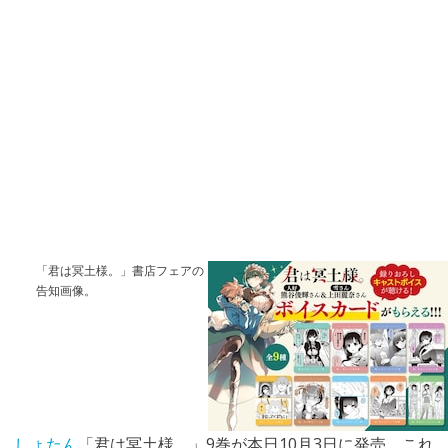
「君は冥土様。」書店フェアの
告知画像。
しょたん
「
君は冥土様。
」9巻が本日10月3日に発売。これ