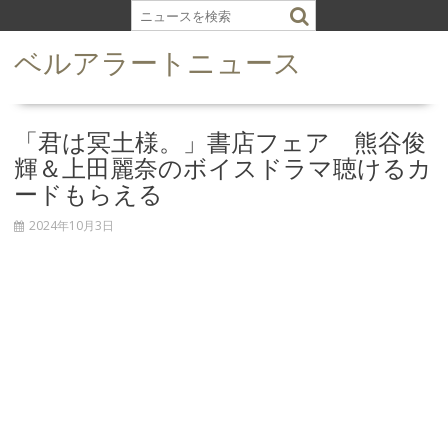
S
k
ベルアラートニュース
i
p
t
o
「君は冥土様。」書店フェア 熊谷俊
c
輝＆上田麗奈のボイスドラマ聴けるカ
o
ードもらえる
n
t
2024年10月3日
e
n
t