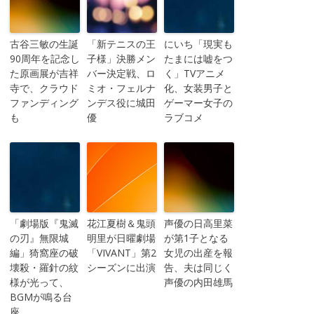
古谷三敏の生誕
「新テニスの王
にいち「現実も
90周年を記念し
子様」決勝メン
たまには嘘をつ
た原画展が吉祥
バー決定戦、ロ
く」TVアニメ
寺で、クラウド
ミオ・フェルナ
化、女装男子と
ファンディング
ンデス役に城田
ゲーマー女子の
も
優
ラブコメ
「劇場版『鬼滅
花江夏樹＆鬼頭
声優の日高里菜
の刃』無限城
明里が日曜劇場
が第1子となる
編」猗窩座の破
「VIVANT」第2
女児の出産を報
壊殺・羅針の紋
シーズンに出演
告、夫は同じく
様が光って、
声優の内田雄馬
BGMが鳴る台
座