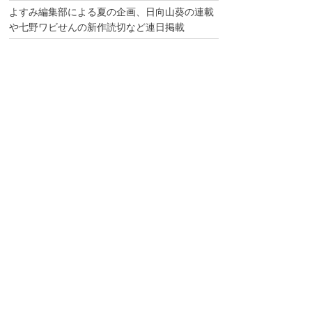
よすみ編集部による夏の企画、日向山葵の連載
や七野ワビせんの新作読切など連日掲載