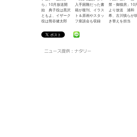
ら」10月放送開
入手困難だった書
禁・御猫房」10
始 典子役は黒沢
籍が復刊、イラス
より放送 浦和
ともよ、イザーク
ト＆原画やスタッ
希、古川慎らが
役は熊谷健太郎
フ座談会も収録
き替えを担当