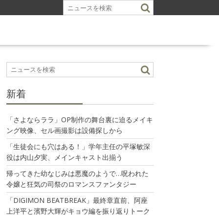
新着
「さよならララ」OP制作の舞台裏に迫るメイキ
ング映像、セル画撮影は設備探しから
「生徒会にも穴はある！」学年主任の平塚敏深
役は内山夕実、メインキャスト出揃う
帰ってきた幼なじみは悪魔のようで…呪われた
令嬢と狂気の司祭のロマンスファンタジー
「DIGIMON BEATBREAK」最終章直前、阿座
上洋平と濱野大輝がキョウ編を振り返りトーク