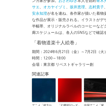
ンガ家が参加。
おざわゆき
本人を始め
青木
サエ
、
オカヤイヅミ
、
坂井恵理
、
志村貴子
安永知澄
が名を連ね、各作家が描いた着物
な作品が展示・販売される。イラストがデ
半幅帯、オリジナルラベルのコーヒーなど
廊スケジュールは、各人のSNSなどで確認
「着物道楽十人絵巻」
期間：2024年6月21日（金）～7月2日（火
時間：12:00～18:00
会場：東京都 リベストギャラリー創
関連記事
アニメ「彼方か
「幻夢戦記レダ」
中国アニメ「紫