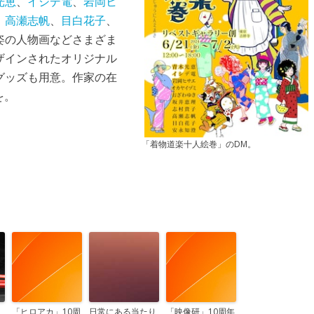
光恵
、
イシデ電
、
岩岡ヒ
、
高瀬志帆
、
目白花子
、
姿の人物画などさまざま
ザインされたオリジナル
グッズも用意。作家の在
を。
「着物道楽十人絵巻」のDM。
）
「ヒロアカ」10周
日常にある当たり
「映像研」10周年