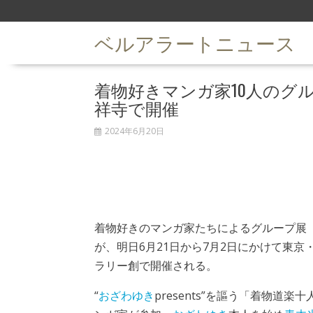
S
k
ベルアラートニュース
i
p
t
着物好きマンガ家10人のグ
o
c
祥寺で開催
o
n
2024年6月20日
t
e
n
t
着物好きのマンガ家たちによるグループ展
が、明日6月21日から7月2日にかけて東京
ラリー創で開催される。
“
おざわゆき
presents”を謳う「着物道楽