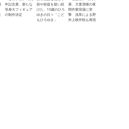
月
年記念展、新たな
前や前提を疑い続
展、大童澄瞳の夜
等身大フィギュア
けた、10歳のひろ
間作業現場に突
吹
の制作決定
ゆきの日々「こど
撃 浅草による野
もひろゆき」
外上映作戦も再現