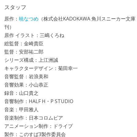
スタッフ
原作：
暁なつめ
（株式会社KADOKAWA 角川スニーカー文庫
刊）
原作 イラスト：三嶋くろね
総監督：金崎貴臣
監督：安部祐二郎
シリーズ構成：上江洲誠
キャラクターデザイン：菊田幸一
音響監督：岩浪美和
音響効果：小山恭正
録音：山口貴之
音響制作：HALF H・P STUDIO
音楽：甲田雅人
音楽制作：日本コロムビア
アニメーション制作：ドライプ
製作：このすば3製作委員会