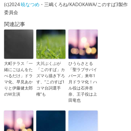
(c)2024
暁なつめ
・三嶋くろね/KADOKAWA/このすば3製作
委員会
関連記事
大町テラス「一
大川ぶくぶが
ひうらさとる
緒にごはんをた
「このすば」カ
「聖ラブサバイ
べるだけ」ドラ
ズマら描き下ろ
バーズ」来年1
マ化、早見あか
す、“このすば1
月ドラマ化！ハ
りと伊藤健太郎
コマ台詞選手
ル役は石井杏
のW主演
権”も
奈、王子役は上
田竜也