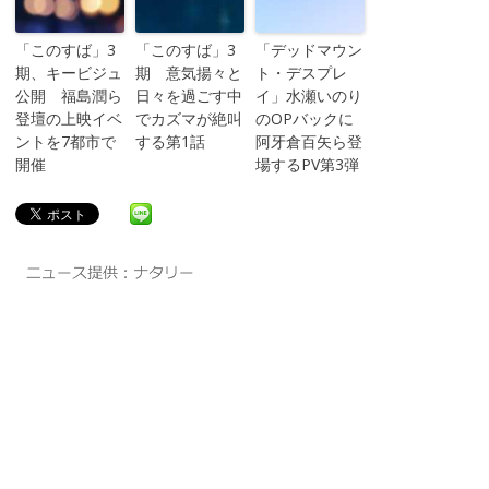
「このすば」3
「このすば」3
「デッドマウン
期、キービジュ
期 意気揚々と
ト・デスプレ
公開 福島潤ら
日々を過ごす中
イ」水瀬いのり
登壇の上映イベ
でカズマが絶叫
のOPバックに
ントを7都市で
する第1話
阿牙倉百矢ら登
開催
場するPV第3弾