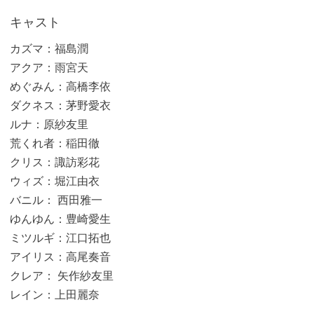
キャスト
カズマ：福島潤
アクア：雨宮天
めぐみん：高橋李依
ダクネス：茅野愛衣
ルナ：原紗友里
荒くれ者：稲田徹
クリス：諏訪彩花
ウィズ：堀江由衣
バニル： 西田雅一
ゆんゆん：豊崎愛生
ミツルギ：江口拓也
アイリス：高尾奏音
クレア： 矢作紗友里
レイン：上田麗奈