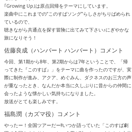
｢Growing Up｣は原点回帰をテーマにしています。
楽曲中にこれまでの“このすばソング”らしさがちりばめられ
ているので、
聴きながら共通点を探す冒険に出てみて下さい♪にぎやかな
旅になりそう！
佐藤良成（ハンバート ハンバート）コメント
今回、第1期から8年、第2期からは7年ということで、「帰
ってきた『このすば』」をテーマに曲を作ったのですが、実
際に制作が進み、アクア、めぐみん、ダクネスのお三方の声
が重なったとき、なんだか本当に久しぶりに昔からの仲間に
会ったような懐かしい気持ちになりました。
放送がとても楽しみです。
福島潤（カズマ役）コメント
やったー！全国ツアーだー!!いつか語っていた「このすば劇