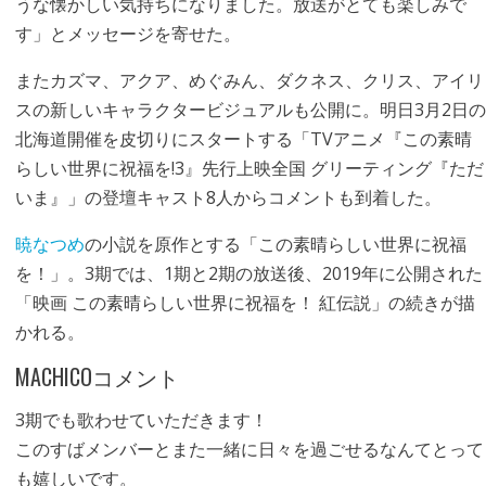
うな懐かしい気持ちになりました。放送がとても楽しみで
す」とメッセージを寄せた。
またカズマ、アクア、めぐみん、ダクネス、クリス、アイリ
スの新しいキャラクタービジュアルも公開に。明日3月2日の
北海道開催を皮切りにスタートする「TVアニメ『この素晴
らしい世界に祝福を!3』先行上映全国 グリーティング『ただ
いま』」の登壇キャスト8人からコメントも到着した。
暁なつめ
の小説を原作とする「この素晴らしい世界に祝福
を！」。3期では、1期と2期の放送後、2019年に公開された
「映画 この素晴らしい世界に祝福を！ 紅伝説」の続きが描
かれる。
MACHICOコメント
3期でも歌わせていただきます！
このすばメンバーとまた一緒に日々を過ごせるなんてとって
も嬉しいです。