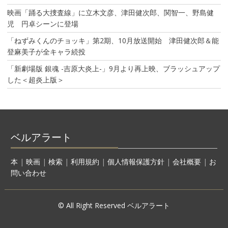
映画「踊る大捜査線」に立木文彦、津田健次郎、関智一、野島健
児 円卓シーンに登場
「ねずみくんのチョッキ」第2期、10月放送開始 津田健次郎＆能
登麻美子が全キャラ続投
「新劇場版 銀魂 -吉原大炎上-」9月より再上映、ブラッシュアップ
した＜超炎上版＞
ベルアラート
本
|
映画
|
検索
|
利用規約
|
個人情報保護方針
|
会社概要
|
お
問い合わせ
© All Right Reserved ベルアラート