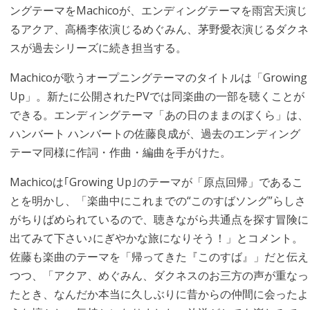
ングテーマをMachicoが、エンディングテーマを雨宮天演じ
るアクア、高橋李依演じるめぐみん、茅野愛衣演じるダクネ
スが過去シリーズに続き担当する。
Machicoが歌うオープニングテーマのタイトルは「Growing
Up」。新たに公開されたPVでは同楽曲の一部を聴くことが
できる。エンディングテーマ「あの日のままのぼくら」は、
ハンバート ハンバートの佐藤良成が、過去のエンディング
テーマ同様に作詞・作曲・編曲を手がけた。
Machicoは｢Growing Up｣のテーマが「原点回帰」であるこ
とを明かし、「楽曲中にこれまでの“このすばソング”らしさ
がちりばめられているので、聴きながら共通点を探す冒険に
出てみて下さい♪にぎやかな旅になりそう！」とコメント。
佐藤も楽曲のテーマを「帰ってきた『このすば』」だと伝え
つつ、「アクア、めぐみん、ダクネスのお三方の声が重なっ
たとき、なんだか本当に久しぶりに昔からの仲間に会ったよ