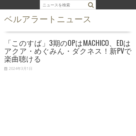
S
k
ベルアラートニュース
i
p
t
o
「このすば」3期のOPはMACHICO、EDは
c
アクア・めぐみん・ダクネス！新PVで
o
楽曲聴ける
n
t
2024年3月1日
e
n
t