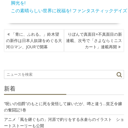
脚光を!
この素晴らしい世界に祝福を! ファンタスティックデイズ
投
「青に、ふれる。」鈴木望
りぼんで真面目×不真面目の新
稿
の新作は日本人奴隷をめぐる大
連載、次号で「さよならミニス
ナ
河ロマン、JOURで開幕
カート」連載再開
ビ
ゲ
ー
シ
ョ
ン
新着
“呪いの伯爵”のもとに死を覚悟して嫁いだが、噂と違う…貧乏令嬢
の奮闘記1巻
アニメ「風を継ぐもの」河原で釣りをする永倉らのイラスト ショ
ートストーリーも公開