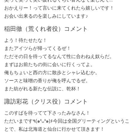
おかえりー！って言いに来てくれたら嬉しいです！
お会い出来るのを楽しみにしています♪
稲田徹（荒くれ者役）コメント
よう！待たせたな！
またアイツらが帰ってくるぜ！
ただその日を待ってるなんて性に合わねえ奴らだ。
まずはお前たちの街に会いに行くってよ。
俺もちょいと西の方に散歩とシャレ込むか。
ソースと味噌の香りが俺を呼んでるぜ。
また紡がれる新たな伝説に、乾杯！
諏訪彩花（クリス役）コメント
このすばを待ってて下さったみなさん！
ただいまです۹(๑❛ᴗ❛๑)۶今回は全国グリーティングというこ
とで、私は北海道と仙台に行かせて頂きます！