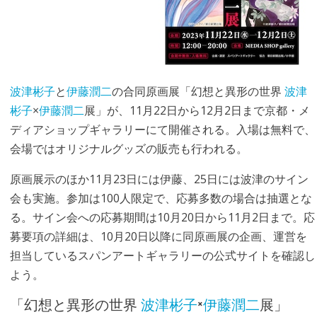
波津彬子
と
伊藤潤二
の合同原画展「幻想と異形の世界
波津
彬子
×
伊藤潤二
展」が、11月22日から12月2日まで京都・メ
ディアショップギャラリーにて開催される。入場は無料で、
会場ではオリジナルグッズの販売も行われる。
原画展示のほか11月23日には伊藤、25日には波津のサイン
会も実施。参加は100人限定で、応募多数の場合は抽選とな
る。サイン会への応募期間は10月20日から11月2日まで。応
募要項の詳細は、10月20日以降に同原画展の企画、運営を
担当しているスパンアートギャラリーの公式サイトを確認し
よう。
「幻想と異形の世界
波津彬子
×
伊藤潤二
展」