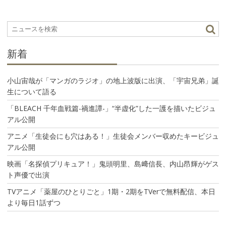
シ
ョ
ン
新着
小山宙哉が「マンガのラジオ」の地上波版に出演、「宇宙兄弟」誕
生について語る
「BLEACH 千年血戦篇-禍進譚-」“半虚化”した一護を描いたビジュ
アル公開
アニメ「生徒会にも穴はある！」生徒会メンバー収めたキービジュ
アル公開
映画「名探偵プリキュア！」鬼頭明里、島﨑信長、内山昂輝がゲス
ト声優で出演
TVアニメ「薬屋のひとりごと」1期・2期をTVerで無料配信、本日
より毎日1話ずつ