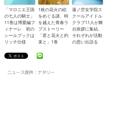
「マロニエ王国
1枚の花火の絵
蓮ノ空女学院ス
の七人の騎士」
をめぐる謎、時
クールアイドル
11巻は博愛編フ
を越えた青春ラ
クラブ11人が舞
ィナーレ 初の
ブストーリー
台挨拶に集結、
シールブックは
「君と花火と約
それぞれが活動
リッチ仕様
束と」1巻
の思い出語る