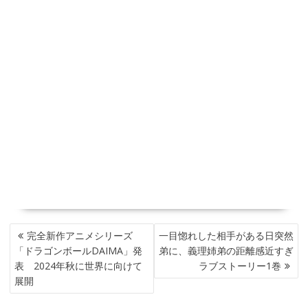
投
完全新作アニメシリーズ
一目惚れした相手がある日突然
稿
「ドラゴンボールDAIMA」発
弟に、義理姉弟の距離感近すぎ
ナ
表 2024年秋に世界に向けて
ラブストーリー1巻
ビ
展開
ゲ
ー