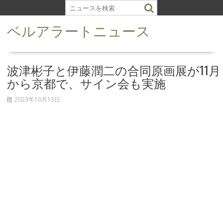
S
k
ベルアラートニュース
i
p
t
o
波津彬子と伊藤潤二の合同原画展が11月
c
から京都で、サイン会も実施
o
n
2023年10月13日
t
e
n
t