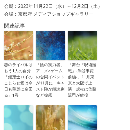
会期：2023年11月22日（水）～12月2日（土）
会場：京都府 メディアショップギャラリー
関連記事
恋のライバルは
「陰の実力者」
「舞台『呪術廻
もう1人の自分
アニメ×ゲーム
戦』-渋谷事変
「鑑定士ロイの
の合同イベント
前編-」11月東
こじらせ愛は今
が11月に キャ
京と大阪で上
日も華麗に空回
スト陣が朗読劇
演 虎杖は佐藤
る」1巻
など披露
流司が続投