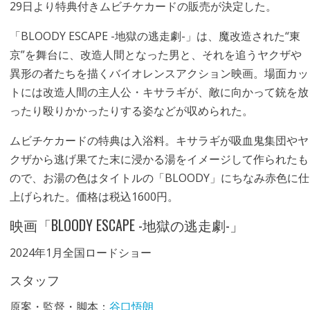
29日より特典付きムビチケカードの販売が決定した。
「BLOODY ESCAPE -地獄の逃走劇-」は、魔改造された“東
京”を舞台に、改造人間となった男と、それを追うヤクザや
異形の者たちを描くバイオレンスアクション映画。場面カッ
トには改造人間の主人公・キサラギが、敵に向かって銃を放
ったり殴りかかったりする姿などが収められた。
ムビチケカードの特典は入浴料。キサラギが吸血鬼集団やヤ
クザから逃げ果てた末に浸かる湯をイメージして作られたも
ので、お湯の色はタイトルの「BLOODY」にちなみ赤色に仕
上げられた。価格は税込1600円。
映画「BLOODY ESCAPE -地獄の逃走劇-」
2024年1月全国ロードショー
スタッフ
原案・監督・脚本：
谷口悟朗