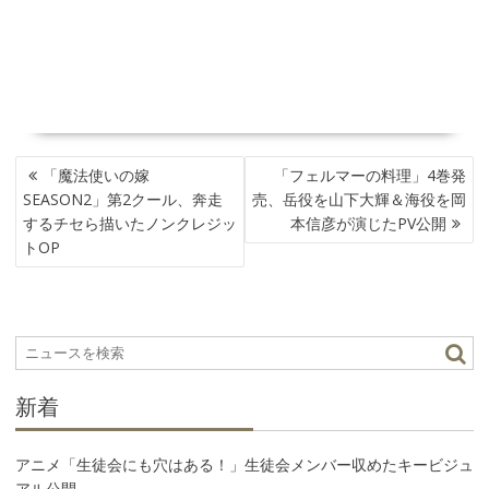
投
「魔法使いの嫁
「フェルマーの料理」4巻発
稿
SEASON2」第2クール、奔走
売、岳役を山下大輝＆海役を岡
ナ
するチセら描いたノンクレジッ
本信彦が演じたPV公開
ビ
トOP
ゲ
ー
シ
ョ
ン
新着
アニメ「生徒会にも穴はある！」生徒会メンバー収めたキービジュ
アル公開