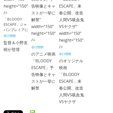
height="150"
告映像とキャ
ESCAPE」来
/>
ストが一挙に
春公開、改造
「BLOODY
解禁"
人間VS吸血鬼
ESCAPE」ジャ
width="150"
VSヤクザ"
パンプレミアに
height="150"
width="150"
谷口悟朗
/>
height="150"
監督＆小野友
/>
谷口悟朗
樹が登壇
のアニメ映画
谷口悟朗
「BLOODY
のオリジナル
ESCAPE」予
映画
告映像とキャ
「BLOODY
ストが一挙に
ESCAPE」来
解禁
春公開、改造
人間VS吸血鬼
VSヤクザ