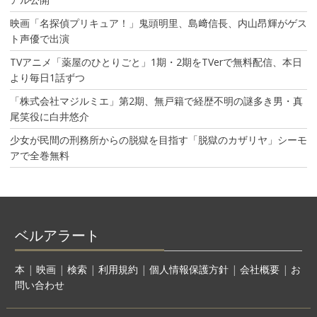
映画「名探偵プリキュア！」鬼頭明里、島﨑信長、内山昂輝がゲス
ト声優で出演
TVアニメ「薬屋のひとりごと」1期・2期をTVerで無料配信、本日
より毎日1話ずつ
「株式会社マジルミエ」第2期、無戸籍で経歴不明の謎多き男・真
尾笑役に白井悠介
少女が民間の刑務所からの脱獄を目指す「脱獄のカザリヤ」シーモ
アで全巻無料
ベルアラート
本
|
映画
|
検索
|
利用規約
|
個人情報保護方針
|
会社概要
|
お
問い合わせ