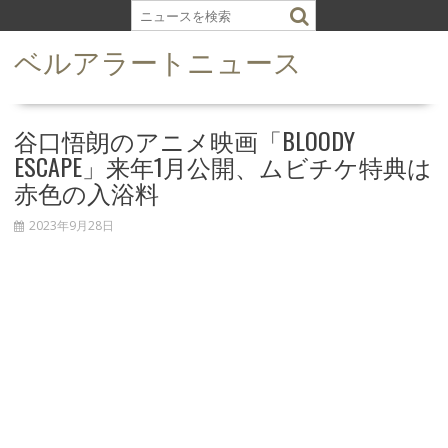
S
k
ベルアラートニュース
i
p
t
o
谷口悟朗のアニメ映画「BLOODY
c
ESCAPE」来年1月公開、ムビチケ特典は
o
赤色の入浴料
n
t
2023年9月28日
e
n
t