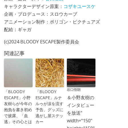
キャラクターデザイン原案：
コザキユースケ
企画・プロデュース：スロウカーブ
アニメーション制作：ポリゴン・ピクチュアズ
配給：ギャガ
(c)2024 BLOODY ESCAPE製作委員会
関連記事
谷口悟朗
「BLOODY
「BLOODY
＆小野友樹の
ESCAPE」小野
ESCAPE」ルナ
友樹らが今年の
ルゥが涙を流す
インタビュー
抱負を書き初め
予告、グッズに
を放送"
で披露、「血
逃がし屋ステッ
width="150"
逃」その心とは
カー