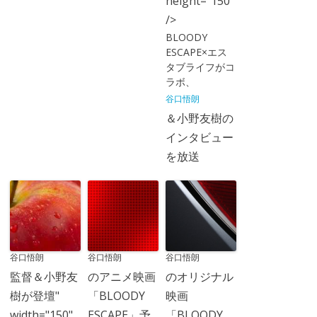
height="150"
/>
BLOODY
ESCAPE×エス
タブライフがコ
ラボ、
谷口悟朗
＆小野友樹の
インタビュー
を放送
谷口悟朗
谷口悟朗
谷口悟朗
監督＆小野友
のアニメ映画
のオリジナル
樹が登壇"
「BLOODY
映画
width="150"
ESCAPE」予
「BLOODY