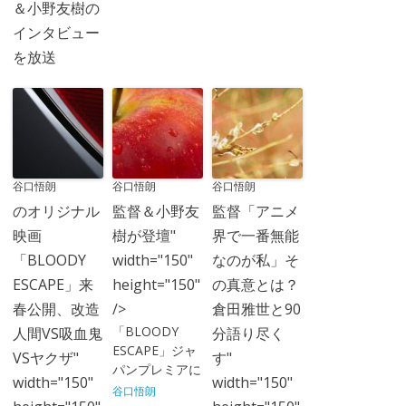
＆小野友樹の
インタビュー
を放送
谷口悟朗
谷口悟朗
谷口悟朗
のオリジナル
監督＆小野友
監督「アニメ
映画
樹が登壇"
界で一番無能
「BLOODY
width="150"
なのが私」そ
ESCAPE」来
height="150"
の真意とは？
春公開、改造
/>
倉田雅世と90
「BLOODY
人間VS吸血鬼
分語り尽く
ESCAPE」ジャ
VSヤクザ"
す"
パンプレミアに
width="150"
width="150"
谷口悟朗