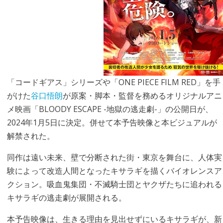
「コードギアス」シリーズや「ONE PIECE FILM RED」を手
がけた
谷口悟朗
が原案・脚本・監督を務めるオリジナルアニ
メ映画「BLOODY ESCAPE -地獄の逃走劇-」の公開日が、
2024年1月5日に決定。併せて本予告映像と本ビジュアルが
解禁された。
同作は遠い未来、壁で分断された街・東京を舞台に、人体実
験によって改造人間となったキサラギを描くバイオレンスア
クション。吸血鬼集団・不滅騎士団とヤクザたちに追われる
キサラギの逃走劇が展開される。
本予告映像は、生きる理由を見出せずにいるキサラギが、新