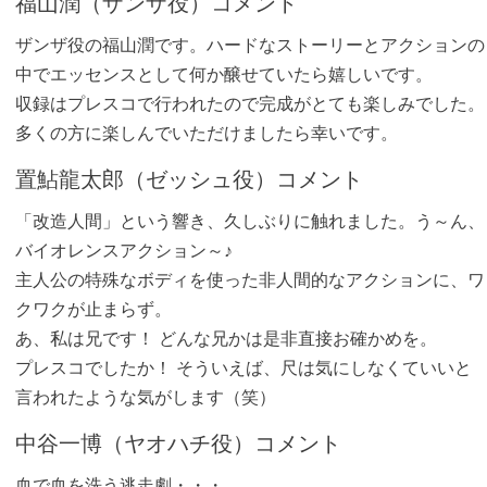
福山潤（ザンザ役）コメント
ザンザ役の福山潤です。ハードなストーリーとアクションの
中でエッセンスとして何か醸せていたら嬉しいです。
収録はプレスコで行われたので完成がとても楽しみでした。
多くの方に楽しんでいただけましたら幸いです。
置鮎龍太郎（ゼッシュ役）コメント
「改造人間」という響き、久しぶりに触れました。う～ん、
バイオレンスアクション～♪
主人公の特殊なボディを使った非人間的なアクションに、ワ
クワクが止まらず。
あ、私は兄です！ どんな兄かは是非直接お確かめを。
プレスコでしたか！ そういえば、尺は気にしなくていいと
言われたような気がします（笑）
中谷一博（ヤオハチ役）コメント
血で血を洗う逃走劇・・・。