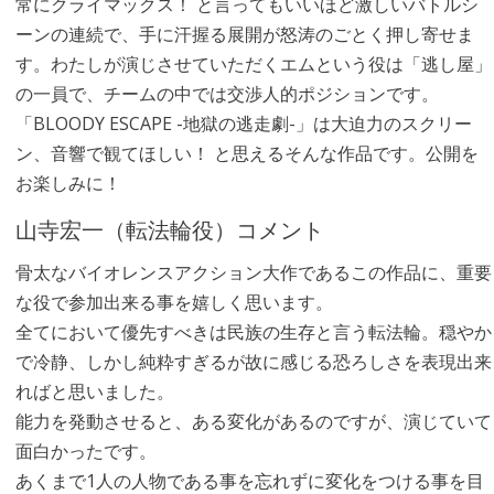
常にクライマックス！ と言ってもいいほど激しいバトルシ
ーンの連続で、手に汗握る展開が怒涛のごとく押し寄せま
す。わたしが演じさせていただくエムという役は「逃し屋」
の一員で、チームの中では交渉人的ポジションです。
「BLOODY ESCAPE -地獄の逃走劇-」は大迫力のスクリー
ン、音響で観てほしい！ と思えるそんな作品です。公開を
お楽しみに！
山寺宏一（転法輪役）コメント
骨太なバイオレンスアクション大作であるこの作品に、重要
な役で参加出来る事を嬉しく思います。
全てにおいて優先すべきは民族の生存と言う転法輪。穏やか
で冷静、しかし純粋すぎるが故に感じる恐ろしさを表現出来
ればと思いました。
能力を発動させると、ある変化があるのですが、演じていて
面白かったです。
あくまで1人の人物である事を忘れずに変化をつける事を目