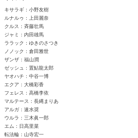
キサラギ：小野友樹
ルナルゥ：上田麗奈
クルス：斉藤壮馬
ジャミ：内田雄馬
ララック：ゆきのさつき
ノノック：倉田雅世
ザンザ：福山潤
ゼッシュ：置鮎龍太郎
ヤオハチ：中谷一博
エクア：大橋彩香
フェレス：高橋李依
マルテース：長縄まりあ
アルガ：速水奨
ウルラ：三木眞一郎
エム：日高里菜
転法輪：山寺宏一