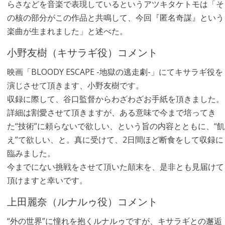
らさなどを音楽で表現しているというアツキタケトモは「そ
の核の部分がこの作品と共鳴して、今回『匿名奇謀』という
楽曲が生まれました」と述べた。
小野友樹（キサラギ役）コメント
映画「BLOODY ESCAPE -地獄の逃走劇-」にてキサラギ役を
演じさせて頂きます、小野友樹です。
収録に際して、谷口監督からわざわざお手紙を頂きました。
詳細は割愛させて頂きますが、ある意味で今まで培ってき
た“技術”に頼らないで欲しい、という旨の内容とともに、“飢
え”て欲しい、と。真に受けて、2日間ほど断食をして収録に
臨みました。
今までにない挑戦をさせて頂いた顛末を、是非とも見届けて
頂けますと幸いです。
上田麗奈（ルナルゥ役）コメント
“外の世界”に憧れを抱くルナルゥですが、キサラギとの邂逅