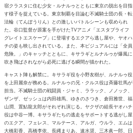
宿クラスタに住む少女・ルナルゥとともに東京の脱出を目指
す様子を捉えている。東京制覇を目論む不滅騎士団の長・転
法輪（てんぽうりん）との激しいバトルシーンも収められ
た。谷口監督が原案を手がけたTVアニメ「エスタブライフ
グレイトエスケープ」に登場するエクアら逃し屋や、ヤオハ
チの姿も映し出されている。また、本ビジュアルには「全員
危険。」のキャッチとともに、キサラギとルナルゥが爆風に
吹き飛ばされながら必死に逃げる瞬間が描かれた。
キャスト陣も解禁に。キサラギ役を小野友樹が、ルナルゥ役
を上田麗奈が務める。ルナルゥの兄・クルス役は斉藤壮馬が
担当。不滅騎士団の戦闘員・ジャミ、ララック、ノノック、
ザンザ、ゼッシュは内田雄馬、ゆきのさつき、倉田雅世、福
山潤、置鮎龍太郎がそれぞれ演じる。ヤクザの組長ヤオハチ
役は中谷一博。キサラギたちの逃走をサポートする逃がし屋
のエクア、フェレス、マルテース、アルガ、ウルラ、エムは
大橋彩香、高橋李依、長縄まりあ、速水奨、三木眞一郎、日