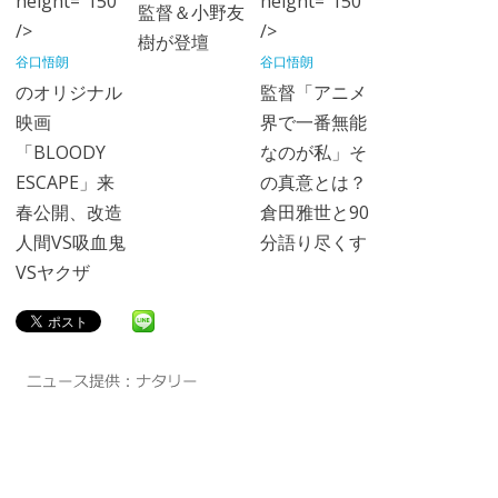
height="150"
height="150"
監督＆小野友
/>
/>
樹が登壇
谷口悟朗
谷口悟朗
のオリジナル
監督「アニメ
映画
界で一番無能
「BLOODY
なのが私」そ
ESCAPE」来
の真意とは？
春公開、改造
倉田雅世と90
人間VS吸血鬼
分語り尽くす
VSヤクザ