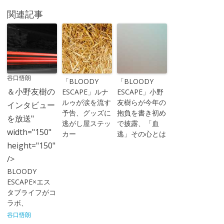
関連記事
谷口悟朗
「BLOODY
「BLOODY
＆小野友樹の
ESCAPE」ルナ
ESCAPE」小野
ルゥが涙を流す
友樹らが今年の
インタビュー
予告、グッズに
抱負を書き初め
を放送"
逃がし屋ステッ
で披露、「血
width="150"
カー
逃」その心とは
height="150"
/>
BLOODY
ESCAPE×エス
タブライフがコ
ラボ、
谷口悟朗