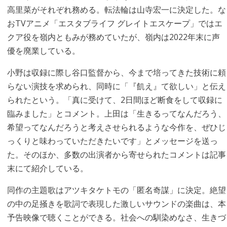
高里菜がそれぞれ務める。転法輪は山寺宏一に決定した。な
おTVアニメ「エスタブライフ グレイトエスケープ」ではエ
クア役を嶺内ともみが務めていたが、嶺内は2022年末に声
優を廃業している。
小野は収録に際し谷口監督から、今まで培ってきた技術に頼
らない演技を求められ、同時に「『飢え』て欲しい」と伝え
られたという。「真に受けて、2日間ほど断食をして収録に
臨みました」とコメント。上田は「生きるってなんだろう、
希望ってなんだろうと考えさせられるような今作を、ぜひじ
っくりと味わっていただきたいです」とメッセージを送っ
た。そのほか、多数の出演者から寄せられたコメントは記事
末にて紹介している。
同作の主題歌はアツキタケトモの「匿名奇謀」に決定。絶望
の中の足掻きを歌詞で表現した激しいサウンドの楽曲は、本
予告映像で聴くことができる。社会への馴染めなさ、生きづ