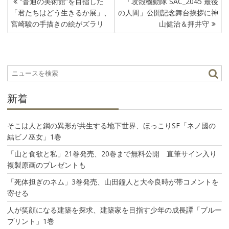
“普通の美術館”を目指した
「攻殻機動隊 SAC_2045 最後
稿
「君たちはどう生きるか展」、
の人間」公開記念舞台挨拶に神
ナ
宮崎駿の手描きの絵がズラリ
山健治＆押井守
ビ
ゲ
ー
シ
ョ
ン
新着
そこは人と鋼の異形が共生する地下世界、ほっこりSF「ネノ國の
結ビノ巫女」1巻
「山と食欲と私」21巻発売、20巻まで無料公開 直筆サイン入り
複製原画のプレゼントも
「死体担ぎのネム」3巻発売、山田鐘人と大今良時が帯コメントを
寄せる
人が笑顔になる建築を探求、建築家を目指す少年の成長譚「ブルー
プリント」1巻