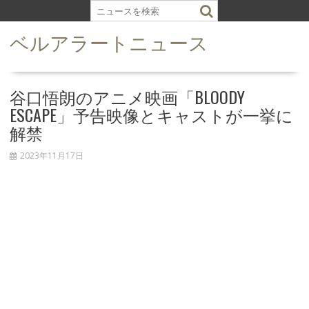
S
k
ベルアラートニュース
i
p
t
o
谷口悟朗のアニメ映画「BLOODY
c
ESCAPE」予告映像とキャストが一挙に
o
解禁
n
t
2023年11月17日
e
n
t