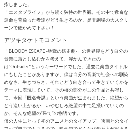
指しました。
「エスタブライフ」から続く独特の世界観。その中で数奇な
運命を背負った者達がどう生きるのか。是非劇場の大スクリ
ーンで確かめて下さい！
アツキタケトモコメント
「BLOODY ESCAPE -地獄の逃走劇-」の世界観をどう自分の
音楽に落とし込むかを考えて、浮かんできたの
は“Outsider”というキーワードでした。過去に楽曲タイトル
にもしたことがありますが、僕は自分の音楽で社会への馴染
めなさ、生きづらさ、それとどう向き合って生きていくかを
テーマに表現していて、その核の部分がこの作品と共鳴し
て、今回「匿名奇謀」という楽曲が生まれました。絶望から
どう這い上がるか、いやむしろ絶望の中で足掻いていくの
か、そんな絶望の“果て”の物語です。
僕の人生にとって初のアニメとのタイアップ、映画とのタイ
アップ楽曲でもあるので、映画館でどんな化学反応が起きる