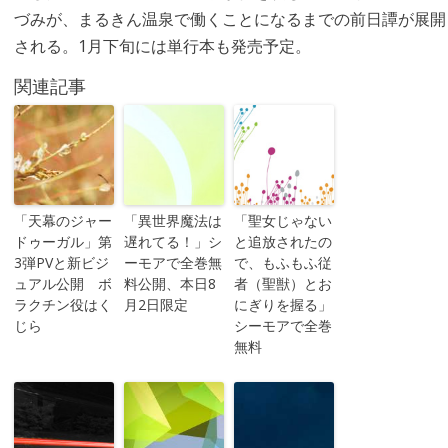
づみが、まるきん温泉で働くことになるまでの前日譚が展開
される。1月下旬には単行本も発売予定。
関連記事
「天幕のジャー
「異世界魔法は
「聖女じゃない
ドゥーガル」第
遅れてる！」シ
と追放されたの
3弾PVと新ビジ
ーモアで全巻無
で、もふもふ従
ュアル公開 ボ
料公開、本日8
者（聖獣）とお
ラクチン役はく
月2日限定
にぎりを握る」
じら
シーモアで全巻
無料