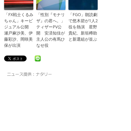
「FX戦士くるみ
「性別『モナリ
「FGO」朗読劇
ちゃん」キービ
ザ』の君へ。」
で悠木碧が1人2
ジュアル公開
ティザーPV公
役を熱演 星野
瀬戸麻沙美、伊
開 安済知佳が
貴紀、新垣樽助
藤彩沙、岡咲美
主人公の有馬ひ
と新選組が並ぶ
保が出演
なせ役