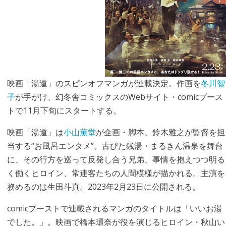
映画「湯道」のスピンオフマンガが連載決定。作画を
冬川智
子
が手がけ、幻冬舎コミックスのWebサイト・comicブース
トで11月下旬にスタートする。
映画「湯道」は
小山薫堂
が企画・脚本、鈴木雅之が監督を担
当する“お風呂エンタメ”。古びた銭湯・まるきん温泉を舞台
に、その行方を巡って反発し合う兄弟、事情を抱えつつ明る
く働くヒロイン、常連客たちの人間模様が描かれる。主演を
務めるのは生田斗真。2023年2月23日に公開される。
comicブーストで連載されるマンガのタイトルは「いいお湯
でした。」。映画で橋本環奈が役を演じるヒロイン・秋山い