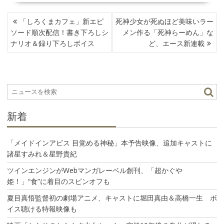
投
「しろくまカフェ」新エピ
死神少女が死ぬほど美味いラー
稿
ソード順次配信！書き下ろしシ
メン作る「死神らーめん」な
ナ
ナリオ＆録り下ろしボイス
ど、エース新連載
ビ
ゲ
ー
シ
ョ
ン
新着
「メイドインアビス 目覚める神秘」本予告映像、追加キャストに
諸星すみれ＆星野貴紀
ツインエンジンがWebマンガレーベル創刊、「超かぐや
姫！」“食”に着目のスピンオフも
夏目真悟監督初の劇場アニメ、キャストに堀田真由＆高橋一生 ボ
イス聴ける特報映像も