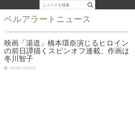
S
k
ベルアラートニュース
i
p
t
o
映画「湯道」橋本環奈演じるヒロイン
c
の前日譚描くスピンオフ連載、作画は
o
冬川智子
n
t
2022年10月26日
e
n
t