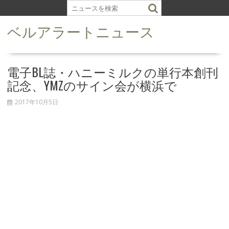
S
k
ベルアラートニュース
i
p
t
o
電子BL誌・ハニーミルクの単行本創刊
c
記念、YMZのサイン会が横浜で
o
n
2017年10月5日
t
e
n
t