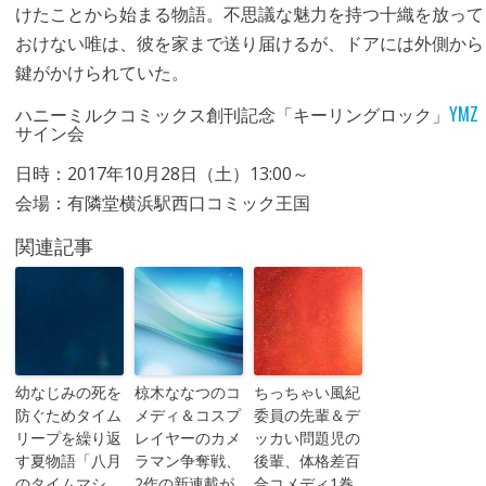
けたことから始まる物語。不思議な魅力を持つ十織を放って
おけない唯は、彼を家まで送り届けるが、ドアには外側から
鍵がかけられていた。
ハニーミルクコミックス創刊記念「キーリングロック」
YMZ
サイン会
日時：2017年10月28日（土）13:00～
会場：有隣堂横浜駅西口コミック王国
関連記事
幼なじみの死を
椋木ななつのコ
ちっちゃい風紀
防ぐためタイム
メディ＆コスプ
委員の先輩＆デ
リープを繰り返
レイヤーのカメ
ッカい問題児の
す夏物語「八月
ラマン争奪戦、
後輩、体格差百
のタイムマシ
2作の新連載が
合コメディ1巻