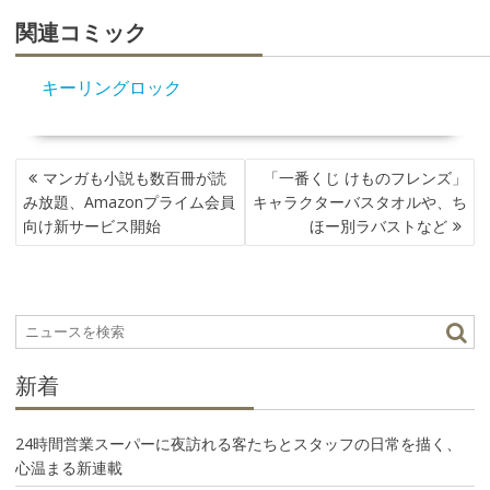
関連コミック
キーリングロック
投
マンガも小説も数百冊が読
「一番くじ けものフレンズ」
稿
み放題、Amazonプライム会員
キャラクターバスタオルや、ち
ナ
向け新サービス開始
ほー別ラバストなど
ビ
ゲ
ー
シ
ョ
ン
新着
24時間営業スーパーに夜訪れる客たちとスタッフの日常を描く、
心温まる新連載