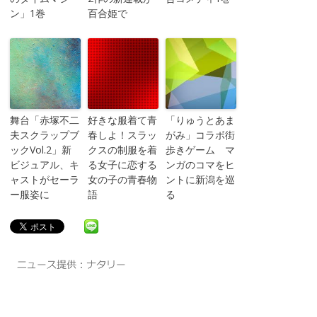
ン」1巻
百合姫で
舞台「赤塚不二
好きな服着て青
「りゅうとあま
夫スクラップブ
春しよ！スラッ
がみ」コラボ街
ックVol.2」新
クスの制服を着
歩きゲーム マ
ビジュアル、キ
る女子に恋する
ンガのコマをヒ
ャストがセーラ
女の子の青春物
ントに新潟を巡
ー服姿に
語
る