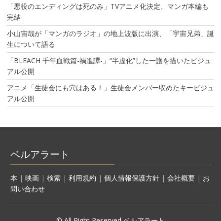
「悪役のエンディングは死のみ」TVアニメ化決定、マンガ本編も
完結
小山宙哉が「マンガのラジオ」の地上波版に出演、「宇宙兄弟」誕
生について語る
「BLEACH 千年血戦篇-禍進譚-」“半虚化”した一護を描いたビジュ
アル公開
アニメ「生徒会にも穴はある！」生徒会メンバー収めたキービジュ
アル公開
ベルアラート
本
|
映画
|
検索
|
利用規約
|
個人情報保護方針
|
会社概要
|
お
問い合わせ
© All Right Reserved ベルアラート