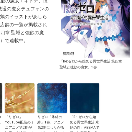
強欲の魔女エキドナ、憤
傲慢の魔女テュフォンの
花鶏のイラストがあしら
布店舗の一覧が掲載され
第四章 聖域と強欲の魔
A）で連載中。
「Re:ゼロから始める異世界生活 第四章
聖域と強欲の魔女」5巻
の
「リゼロ」
リゼロ「氷結の
「Re:ゼロから始
た
YouTube配信のミ
絆」1巻、アニメ
める異世界生活 氷
ニアニメ第2期が
第2期につながる
結の絆」ABEMAで