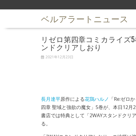
S
k
ベルアラートニュース
i
p
t
リゼロ第四章コミカライズ5
o
c
ンドクリアしおり
o
n
2021年12月23日
t
e
n
t
長月達平
原作による
花鶏ハルノ
「Re:ゼロ
四章 聖域と強欲の魔女」5巻が、本日12月
書店では特典として「2WAYスタンドクリ
る。