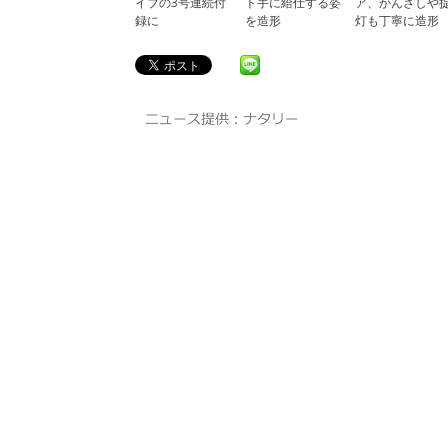
イブの3号連続付
ト手に給仕する姿
ア、かんざしや
録に
を造形
灯も丁寧に造形