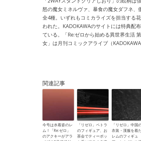
「2WAYスタンドクリアしおり」の絵柄は
怒の魔女ミネルヴァ、暴食の魔女ダフネ、
全4種。いずれもコミカライズを担当する
われた。KADOKAWAのサイトには特典配
ている。「Re:ゼロから始める異世界生活 
女」は月刊コミックアライブ（KADOKAW
関連記事
今号は水着姿のレ
「リゼロ」ペトラ
「リゼロ」中国
ム！「Re:ゼロ」
のフィギュア、お
衣装・漢服を着
のアクキーがアラ
茶会でティーポッ
レムのフィギュ