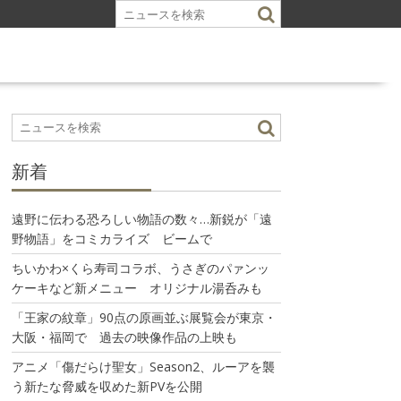
新着
遠野に伝わる恐ろしい物語の数々…新鋭が「遠
野物語」をコミカライズ ビームで
ちいかわ×くら寿司コラボ、うさぎのパァンッ
ケーキなど新メニュー オリジナル湯呑みも
「王家の紋章」90点の原画並ぶ展覧会が東京・
大阪・福岡で 過去の映像作品の上映も
アニメ「傷だらけ聖女」Season2、ルーアを襲
う新たな脅威を収めた新PVを公開