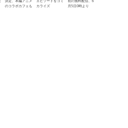
提
決定、本編アニメ
エピソードをコミ
初の無料配信、6
のコラボカフェも
カライズ
月5日0時より