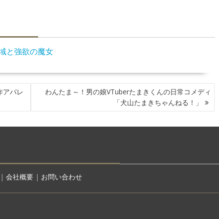
聖域と強欲の魔女
作アパレ
わんたま～！男の娘VTuberたまきくんの日常コメディ
「犬山たまきちゃんねる！」
|
会社概要
|
お問い合わせ