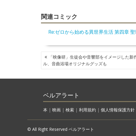
関連コミック
Re:ゼロから始める異世界生活 第四章 
投
「映像研」生徒会や音響部をイメージした新
稿
ル、音曲浴場オリジナルグッズも
ナ
ビ
ゲ
ー
ベルアラート
シ
ョ
ン
本
|
映画
|
検索
|
利用規約
|
個人情報保護方針
© All Right Reserved ベルアラート