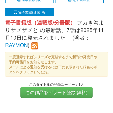
電子書籍(連載)版
電子書籍版（連載版/分冊版）
フカき海よ
りサメザメと の最新話、7話は2025年11
月10日に発売されました。 (著者：
RAYMON
)
一度登録すればシリーズが完結するまで新刊の発売日や
予約可能日をお知らせします。
メールによる通知を受けるには
下に表示された緑色のボ
タンをクリックして登録。
このタイトルの登録ユーザー：1人
この作品をアラート登録(無料)