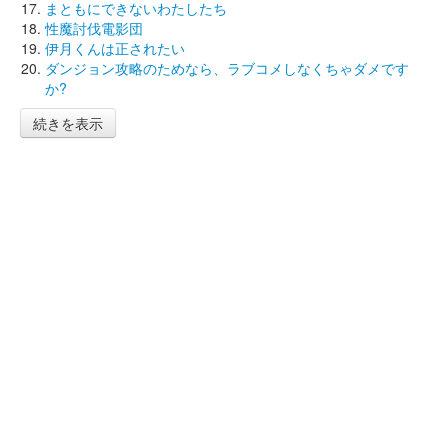
まともにできないわたしたち
性魔討伐電影団
伊月くんは正されたい
ダンジョン攻略のためなら、ラブコメしなくちゃダメです
か?
続きを表示