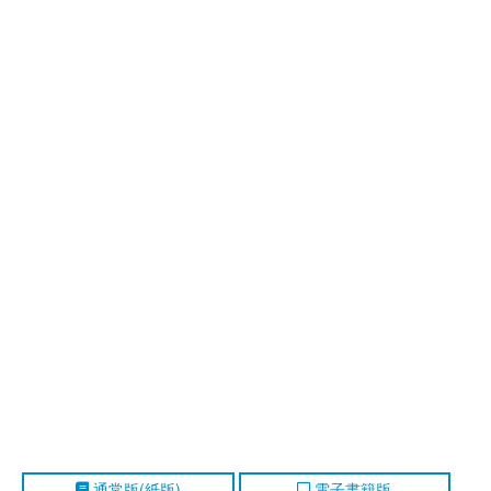
通常版(紙版)
電子書籍版