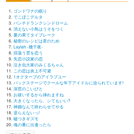
ゴンドワナの眠り
でこぼこデルタ
パンチドランクシンドローム
消えない小鳥はうそをつく
夏の果てタイブレーク
秘密のレシピは君のため
Laylah -幾千夜-
揺蕩う雲を恋う
失恋小説家の恋
泣き虫大家のみくるちゃん
この恋は炎上不可避
1オクターブのアイラブユー
バックステージでクールな年下アイドルに迫られています!
深窓のこいびと
お祓いするから挿れますね
大きくなったら、シてもいい?
神婚なんて終わらせてやる
逆らえないっ!
嘘つきギズモ
魂の番に出逢ったら