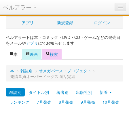
ベルアラート
ベルアラートとは
アプリ
新規登録
ログイン
ヘルプ
ベルアラートは本・コミック・DVD・CD・ゲームなどの発売日
新規登録
をメールや
アプリ
にてお知らせします
ログイン
本
映画
検索
Myカレンダー
本
>
雑誌別
>
オメガバース・プロジェクト
>
購入管理
発情童貞オーバードッグス 5話 完結
Myシェルフ
雑誌別
タイトル別
著者別
出版社別
新着
プレミアム
ランキング
7月発売
8月発売
9月発売
10月発売