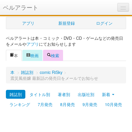
ベルアラート
ベルアラートとは
アプリ
新規登録
ログイン
ヘルプ
ベルアラートは本・コミック・DVD・CD・ゲームなどの発売日
新規登録
をメールや
アプリ
にてお知らせします
ログイン
本
映画
検索
Myカレンダー
本
>
雑誌別
>
comic RiSky
>
購入管理
震災風俗嬢 最新話の発売日をメールでお知らせ
Myシェルフ
雑誌別
タイトル別
著者別
出版社別
新着
プレミアム
ランキング
7月発売
8月発売
9月発売
10月発売