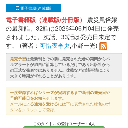
電子書籍(連載)版
電子書籍版（連載版/分冊版）
震災風俗嬢
の最新話、32話は2026年06月04日に発売
されました。次話、33話は発売日未定で
す。 (著者：
可惜夜季央
,小野一光)
発売予想
は最新刊とその前に発売された巻の期間からベ
ルアラートが独自に計算しているだけであり出版社から
の正式な発表ではありません。休載などの諸事情により
大きく時期がずれることがあります。
一度登録すればシリーズが完結するまで新刊の発売日や
予約可能日をお知らせします。
メールによる通知を受けるには
下に表示された緑色のボ
タンをクリックして登録。
このタイトルの登録ユーザー：4人