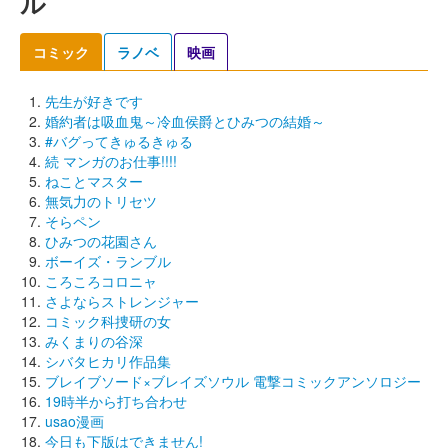
ル
コミック
ラノベ
映画
先生が好きです
婚約者は吸血鬼～冷血侯爵とひみつの結婚～
#バグってきゅるきゅる
続 マンガのお仕事!!!!
ねことマスター
無気力のトリセツ
そらペン
ひみつの花園さん
ボーイズ・ランブル
ころころコロニャ
さよならストレンジャー
コミック科捜研の女
みくまりの谷深
シバタヒカリ作品集
ブレイブソード×ブレイズソウル 電撃コミックアンソロジー
19時半から打ち合わせ
usao漫画
今日も下版はできません!