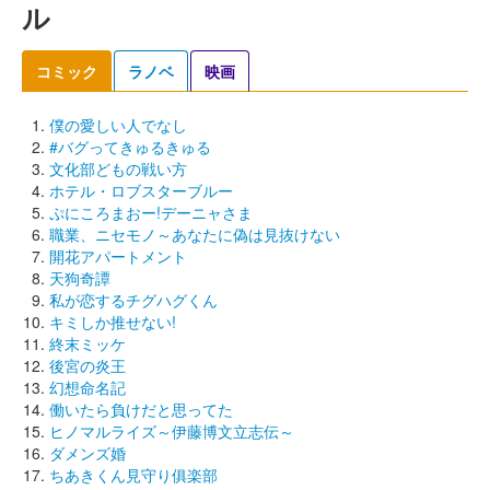
ル
コミック
ラノベ
映画
僕の愛しい人でなし
#バグってきゅるきゅる
文化部どもの戦い方
ホテル・ロブスターブルー
ぷにころまおー!デーニャさま
職業、ニセモノ～あなたに偽は見抜けない
開花アパートメント
天狗奇譚
私が恋するチグハグくん
キミしか推せない!
終末ミッケ
後宮の炎王
幻想命名記
働いたら負けだと思ってた
ヒノマルライズ～伊藤博文立志伝～
ダメンズ婚
ちあきくん見守り俱楽部