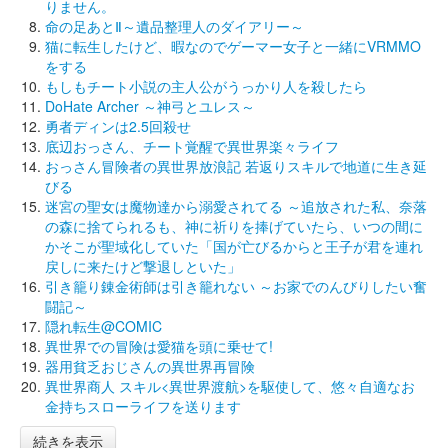
りません。
命の足あとⅡ～遺品整理人のダイアリー～
猫に転生したけど、暇なのでゲーマー女子と一緒にVRMMO
をする
もしもチート小説の主人公がうっかり人を殺したら
DoHate Archer ～神弓とユレス～
勇者ディンは2.5回殺せ
底辺おっさん、チート覚醒で異世界楽々ライフ
おっさん冒険者の異世界放浪記 若返りスキルで地道に生き延
びる
迷宮の聖女は魔物達から溺愛されてる ～追放された私、奈落
の森に捨てられるも、神に祈りを捧げていたら、いつの間に
かそこが聖域化していた「国が亡びるからと王子が君を連れ
戻しに来たけど撃退しといた」
引き籠り錬金術師は引き籠れない ～お家でのんびりしたい奮
闘記～
隠れ転生@COMIC
異世界での冒険は愛猫を頭に乗せて!
器用貧乏おじさんの異世界再冒険
異世界商人 スキル<異世界渡航>を駆使して、悠々自適なお
金持ちスローライフを送ります
続きを表示