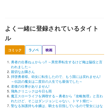
よく一緒に登録されているタイト
ル
コミック
ラノベ
映画
勇者の出番ねぇからっ!! ～異世界転生するけど俺は脇役と言
われました～
親切なお隣さん
拝啓勇者様。幼女に転生したので、もう国には戻れません!
～伝説の魔女は二度目の人生でも最強でした～
老後の仕事がありません!
飛鳥クリニックは今日も雨
魔王スローライフを満喫する～勇者から『攻略無理』と言わ
れたけど、そこはダンジョンじゃない。トマト畑だ～
聖なる加護持ち令嬢は、騎士を目指しているので聖女にはな