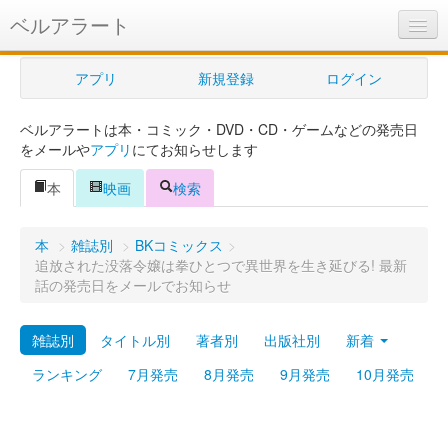
ベルアラート
ベルアラートとは
アプリ
新規登録
ログイン
ヘルプ
ベルアラートは本・コミック・DVD・CD・ゲームなどの発売日
新規登録
をメールや
アプリ
にてお知らせします
ログイン
本
映画
検索
Myカレンダー
本
>
雑誌別
>
BKコミックス
>
購入管理
追放された没落令嬢は拳ひとつで異世界を生き延びる! 最新
話の発売日をメールでお知らせ
Myシェルフ
雑誌別
タイトル別
著者別
出版社別
新着
プレミアム
ランキング
7月発売
8月発売
9月発売
10月発売