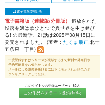
電子書籍(連載)版
電子書籍版（連載版/分冊版）
追放された
没落令嬢は拳ひとつで異世界を生き延び
る! の最新話、21話は2025年08月15日に
発売されました。 (著者：
たくま朋正
,北十
五条東一丁目)
一度登録すればシリーズが完結するまで新刊の発売日や
予約可能日をお知らせします。
メールによる通知を受けるには
下に表示された緑色のボ
タンをクリックして登録。
このタイトルの登録ユーザー：182人
この作品をアラート登録(無料)