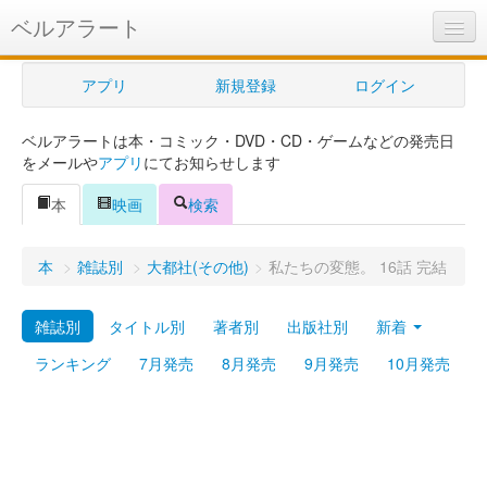
ベルアラート
ベルアラートとは
アプリ
新規登録
ログイン
ヘルプ
ベルアラートは本・コミック・DVD・CD・ゲームなどの発売日
新規登録
をメールや
アプリ
にてお知らせします
ログイン
本
映画
検索
Myカレンダー
本
>
雑誌別
>
大都社(その他)
>
私たちの変態。 16話 完結
購入管理
雑誌別
タイトル別
著者別
出版社別
新着
Myシェルフ
ランキング
7月発売
8月発売
9月発売
10月発売
プレミアム