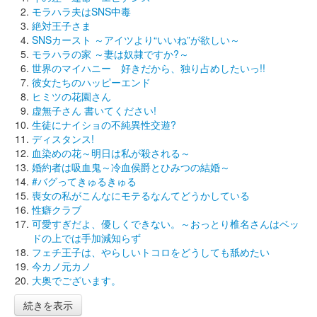
モラハラ夫はSNS中毒
絶対王子さま
SNSカースト ～アイツより“いいね”が欲しい～
モラハラの家 ～妻は奴隷ですか?～
世界のマイハニー 好きだから、独り占めしたいっ!!
彼女たちのハッピーエンド
ヒミツの花園さん
虚無子さん 書いてください!
生徒にナイショの不純異性交遊?
ディスタンス!
血染めの花～明日は私が殺される～
婚約者は吸血鬼～冷血侯爵とひみつの結婚～
#バグってきゅるきゅる
喪女の私がこんなにモテるなんてどうかしている
性癖クラブ
可愛すぎだよ、優しくできない。～おっとり椎名さんはベッ
ドの上では手加減知らず
フェチ王子は、やらしいトコロをどうしても舐めたい
今カノ元カノ
大奥でございます。
続きを表示