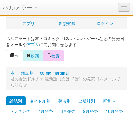
ベルアラート
ベルアラートとは
アプリ
新規登録
ログイン
ヘルプ
ベルアラートは本・コミック・DVD・CD・ゲームなどの発売日
新規登録
をメールや
アプリ
にてお知らせします
ログイン
本
映画
検索
Myカレンダー
本
>
雑誌別
>
comic marginal
>
購入管理
君の舌はドルチェ 最新話（次は13話）の発売日をメールで
お知らせ
Myシェルフ
雑誌別
タイトル別
著者別
出版社別
新着
プレミアム
ランキング
7月発売
8月発売
9月発売
10月発売