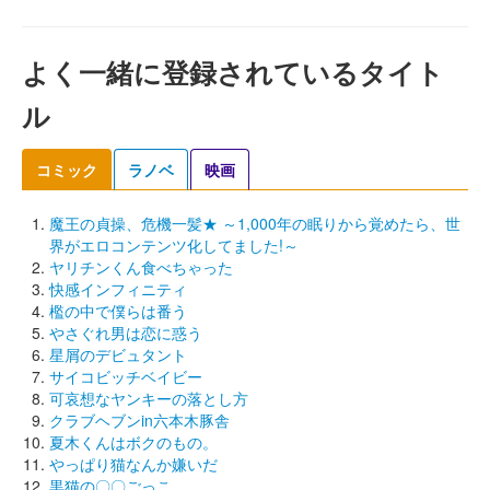
よく一緒に登録されているタイト
ル
コミック
ラノベ
映画
魔王の貞操、危機一髪★ ～1,000年の眠りから覚めたら、世
界がエロコンテンツ化してました!～
ヤリチンくん食べちゃった
快感インフィニティ
檻の中で僕らは番う
やさぐれ男は恋に惑う
星屑のデビュタント
サイコビッチベイビー
可哀想なヤンキーの落とし方
クラブヘブンin六本木豚舎
夏木くんはボクのもの。
やっぱり猫なんか嫌いだ
黒猫の〇〇ごっこ