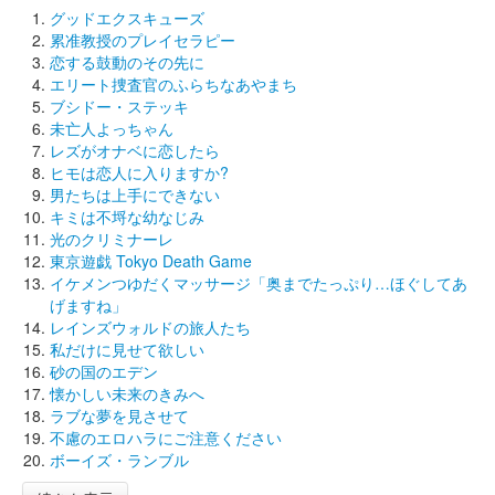
グッドエクスキューズ
累准教授のプレイセラピー
恋する鼓動のその先に
エリート捜査官のふらちなあやまち
ブシドー・ステッキ
未亡人よっちゃん
レズがオナベに恋したら
ヒモは恋人に入りますか?
男たちは上手にできない
キミは不埒な幼なじみ
光のクリミナーレ
東京遊戯 Tokyo Death Game
イケメンつゆだくマッサージ「奥までたっぷり…ほぐしてあ
げますね」
レインズウォルドの旅人たち
私だけに見せて欲しい
砂の国のエデン
懐かしい未来のきみへ
ラブな夢を見させて
不慮のエロハラにご注意ください
ボーイズ・ランブル