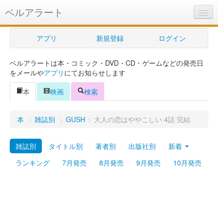
ベルアラート
ベルアラートとは
アプリ
新規登録
ログイン
ヘルプ
ベルアラートは本・コミック・DVD・CD・ゲームなどの発売日
新規登録
をメールや
アプリ
にてお知らせします
ログイン
本
映画
検索
Myカレンダー
本
>
雑誌別
>
GUSH
>
大人の恋はややこしい 4話 完結
購入管理
雑誌別
タイトル別
著者別
出版社別
新着
Myシェルフ
ランキング
7月発売
8月発売
9月発売
10月発売
プレミアム