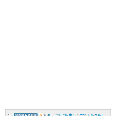
1：
サキュバスに転生したのでミルクをし
発売済み最新刊