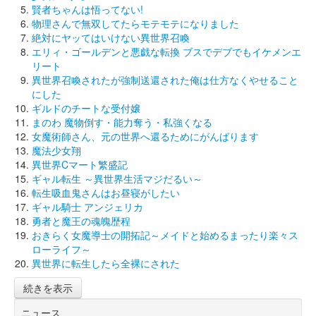
賢者ちゃんは悟ってない!
物理さんで無双してたらモテモテになりました
絶対にヤッてはいけない異世界召喚
エリィ・ゴールデンと悪戯な転換 ブスでデブでもイケメンエ
リート
異世界召喚されたが強制送還された俺は仕方なくやせること
にした
ギルドのチートな受付嬢
まのわ 魔物倒す・能力奪う・私強くなる
女魔術師さん、元の世界へ還るためにがんばります
魔法少女翔
異世界Cマート繁盛記
ギャル転生 ～異世界生活マジだるい～
転生吸血鬼さんはお昼寝がしたい
ギャル騎士 アンジェリカ
勇者と魔王の魂魄歴程
おきらく女魔導士の開拓記～メイドと始めるまったり楽々ス
ローライフ～
異世界に転生したら全裸にされた
続きを表示
ニュース