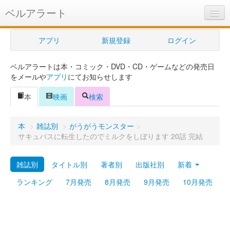
ベルアラート
ベルアラートとは
アプリ
新規登録
ログイン
ヘルプ
ベルアラートは本・コミック・DVD・CD・ゲームなどの発売日
新規登録
をメールや
アプリ
にてお知らせします
ログイン
本
映画
検索
Myカレンダー
本
>
雑誌別
>
がうがうモンスター
>
購入管理
サキュバスに転生したのでミルクをしぼります 20話 完結
Myシェルフ
雑誌別
タイトル別
著者別
出版社別
新着
プレミアム
ランキング
7月発売
8月発売
9月発売
10月発売