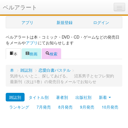
ベルアラート
ベルアラートとは
アプリ
新規登録
ログイン
ヘルプ
ベルアラートは本・コミック・DVD・CD・ゲームなどの発売日
新規登録
をメールや
アプリ
にてお知らせします
ログイン
本
映画
検索
Myカレンダー
本
>
雑誌別
>
恋愛白書パステル
>
購入管理
気持ちいいとこ、探してあげる。 沼系男子とセフレ契約
最新刊（次は1巻）の発売日をメールでお知らせ
Myシェルフ
雑誌別
タイトル別
著者別
出版社別
新着
プレミアム
ランキング
7月発売
8月発売
9月発売
10月発売